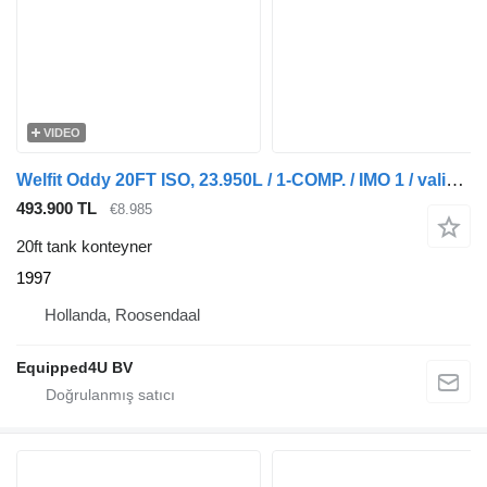
VIDEO
Welfit Oddy 20FT ISO, 23.950L / 1-COMP. / IMO 1 / valid 2.5Y/CSC-inspection
493.900 TL
€8.985
20ft tank konteyner
1997
Hollanda, Roosendaal
Equipped4U BV