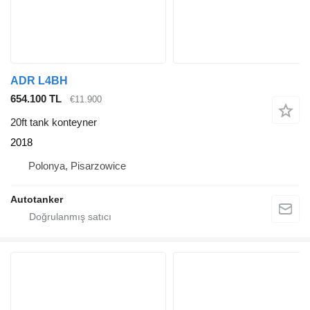
ADR L4BH
654.100 TL
€11.900
20ft tank konteyner
2018
Polonya, Pisarzowice
Autotanker