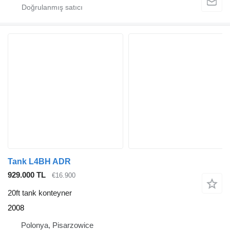
Tank L4BH ADR
929.000 TL
€16.900
20ft tank konteyner
2008
Polonya, Pisarzowice