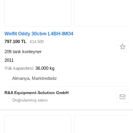
Welfit Oddy 30cbm L4BH-IMO4
797.100 TL
€14.500
20ft tank konteyner
2011
Yük kapasitesi
36.000 kg
Almanya, Marktredwitz
R&A Equipment-Solution GmbH