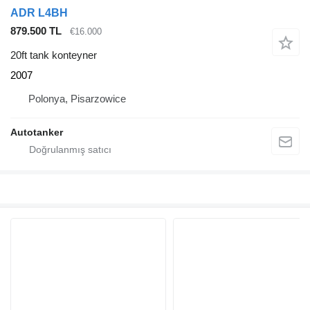
ADR L4BH
879.500 TL
€16.000
20ft tank konteyner
2007
Polonya, Pisarzowice
Autotanker