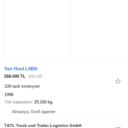
Van Hool L4BN
556.000 TL
€10.120
20ft tank konteyner
1996
Yük kapasitesi
29.160 kg
Almanya, Groß Ippener
T&TL Truck und Trailer Logistics GmbH