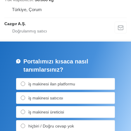
Türkiye, Çorum
Cazgır A.Ş.
Portalımızı kısaca nasıl
tanımlarsınız?
i̇ş makinesi ilan platformu
i̇ş makinesi satıcısı
i̇ş makinesi üreticisi
hiçbiri / Doğru cevap yok