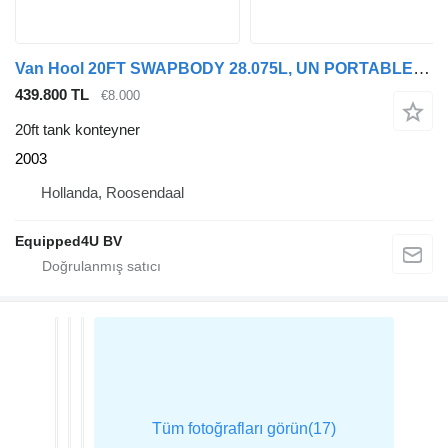
Van Hool 20FT SWAPBODY 28.075L, UN PORTABLE, T11
439.800 TL
€8.000
20ft tank konteyner
2003
Hollanda, Roosendaal
Equipped4U BV