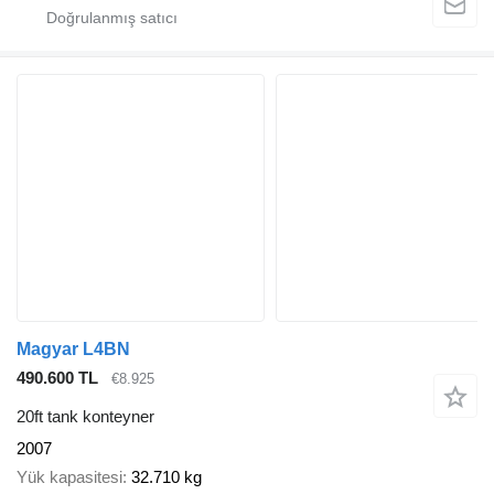
Magyar L4BN
490.600 TL
€8.925
20ft tank konteyner
2007
Yük kapasitesi
32.710 kg