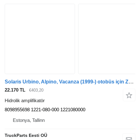
Solaris Urbino, Alpino, Vacanza (1999-) otobüs için ZF Urbino (01.99-) 8098955698 hidrolik amplifikatör
22.170 TL
€403,20
Hidrolik amplifikatör
8098955698 1221-080-000 1221080000
Estonya, Tallinn
TruckParts Eesti OÜ