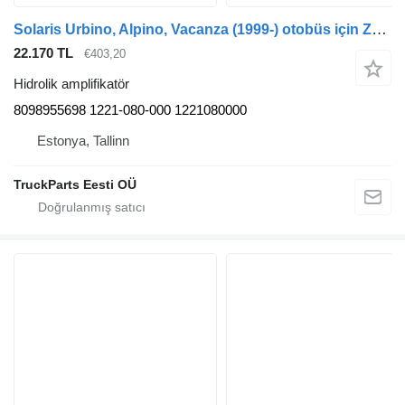
Solaris Urbino, Alpino, Vacanza (1999-) otobüs için ZF Urbino (01.99-) 8098955698 hidrolik amplifikatör
22.170 TL
€403,20
Hidrolik amplifikatör
8098955698 1221-080-000 1221080000
Estonya, Tallinn
TruckParts Eesti OÜ