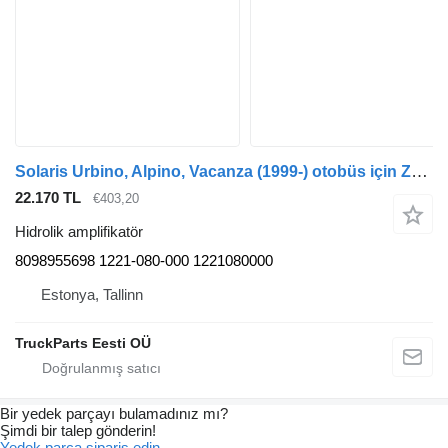
Solaris Urbino, Alpino, Vacanza (1999-) otobüs için ZF Urbino (01.99-) 8098955698 hidrolik amplifikatör
22.170 TL
€403,20
Hidrolik amplifikatör
8098955698 1221-080-000 1221080000
Estonya, Tallinn
TruckParts Eesti OÜ
Bir yedek parçayı bulamadınız mı?
Şimdi bir talep gönderin!
Yedek parça sipariş edin