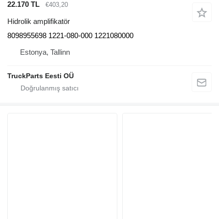
22.170 TL
€403,20
Hidrolik amplifikatör
8098955698 1221-080-000 1221080000
Estonya, Tallinn
TruckParts Eesti OÜ