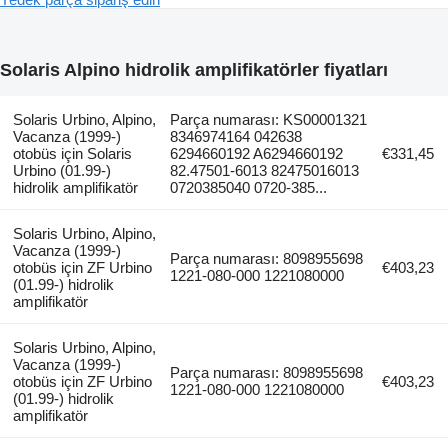
Solaris Alpino hidrolik amplifikatörler fiyatları
Solaris Urbino, Alpino,
Parça numarası: KS00001321
Vacanza (1999-)
8346974164 042638
otobüs için Solaris
6294660192 A6294660192
€331,45
Urbino (01.99-)
82.47501-6013 82475016013
hidrolik amplifikatör
0720385040 0720-385...
Solaris Urbino, Alpino,
Vacanza (1999-)
Parça numarası: 8098955698
otobüs için ZF Urbino
€403,23
1221-080-000 1221080000
(01.99-) hidrolik
amplifikatör
Solaris Urbino, Alpino,
Vacanza (1999-)
Parça numarası: 8098955698
otobüs için ZF Urbino
€403,23
1221-080-000 1221080000
(01.99-) hidrolik
amplifikatör