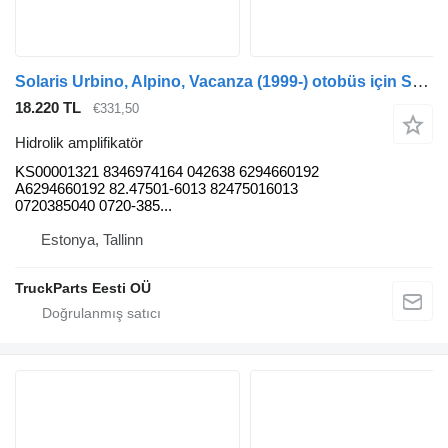
Solaris Urbino, Alpino, Vacanza (1999-) otobüs için Solaris Urbino (01.99-) KS00001321 hidrolik amplifikatör
18.220 TL
€331,50
Hidrolik amplifikatör
KS00001321 8346974164 042638 6294660192
A6294660192 82.47501-6013 82475016013
0720385040 0720-385...
Estonya, Tallinn
TruckParts Eesti OÜ