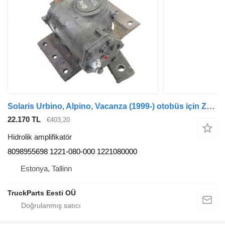
Solaris Urbino, Alpino, Vacanza (1999-) otobüs için ZF Urbino (01.99-) 8098955698 hidrolik amplifikatör
22.170 TL
€403,20
Hidrolik amplifikatör
8098955698 1221-080-000 1221080000
Estonya, Tallinn
TruckParts Eesti OÜ