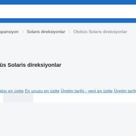
üspansiyon
Solaris direksiyonlar
Otobüs Solaris direksiyonlar
üs Solaris direksiyonlar
lısı en üstte
En ucuzu en üstte
Üretim tarihi - yeni en üstte
Üretim tarih