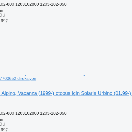
102-800 1203102800 1203-102-850
nn
 OÜ
e geç
77700652 direksiyon
, Alpino, Vacanza (1999-) otobüs için Solaris Urbino (01.99-
102-800 1203102800 1203-102-850
nn
 OÜ
e geç