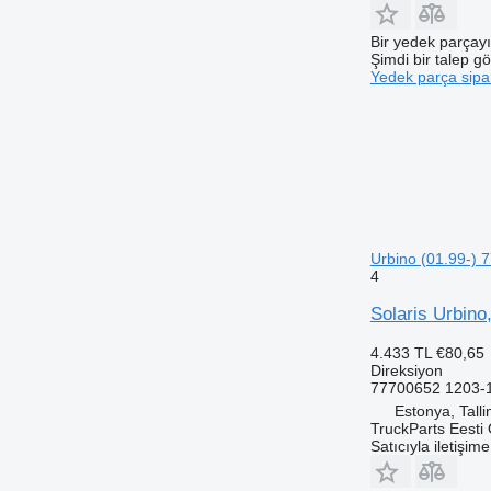
Bir yedek parçay
Şimdi bir talep g
Yedek parça sipar
Urbino (01.99-) 
4
Solaris Urbino
4.433 TL
€80,65
Direksiyon
77700652 1203-
Estonya, Talli
TruckParts Eesti
Satıcıyla iletişim