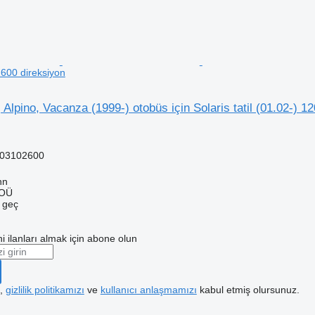
600 direksiyon
, Alpino, Vacanza (1999-) otobüs için Solaris tatil (01.02-) 
03102600
nn
 OÜ
e geç
i ilanları almak için abone olun
k,
gizlilik politikamızı
ve
kullanıcı anlaşmamızı
kabul etmiş olursunuz.