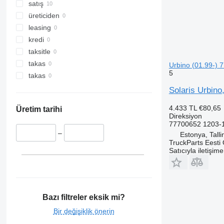
satış
üreticiden
leasing
kredi
taksitle
takas
Urbino (01.99-) 
5
takas
Solaris Urbino
4.433 TL
€80,65
Üretim tarihi
Direksiyon
77700652 1203-
–
Estonya, Talli
TruckParts Eesti
Satıcıyla iletişim
Bazı filtreler eksik mi?
Bir değişiklik önerin