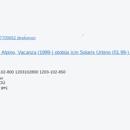
77700652 direksiyon
, Alpino, Vacanza (1999-) otobüs için Solaris Urbino (01.99-
102-800 1203102800 1203-102-850
nn
 OÜ
e geç