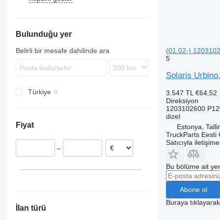
Karosa
TGS
9700
Magelys
9900
Bulunduğu yer
Proway
B-series
Recreo
(01.02-) 1203102
Belirli bir mesafe dahilinde ara
5
Solaris Urbino
Türkiye
3.547 TL
€64,52
Direksiyon
1203102600 P12
dizel
Fiyat
Estonya, Talli
TruckParts Eesti
Satıcıyla iletişim
–
Bu bölüme ait yen
Abone ol
Buraya tıklayara
İlan türü