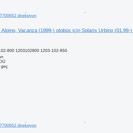
77700652 direksiyon
, Alpino, Vacanza (1999-) otobüs için Solaris Urbino (01.99-
102-800 1203102800 1203-102-850
nn
 OÜ
e geç
77700652 direksiyon