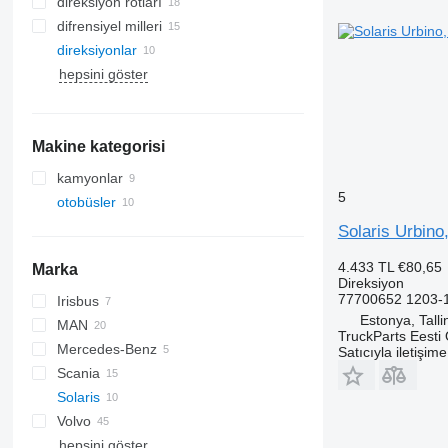
direksiyon rotları
difrensiyel milleri
direksiyonlar
hepsini göster
Makine kategorisi
kamyonlar
5
otobüsler
Solaris Urbino
4.433 TL
€80,65
Marka
Direksiyon
77700652 1203-
Irisbus
Crossway
Estonya, Talli
MAN
Axer
TruckParts Eesti
Mercedes-Benz
Citelis
A-series
Satıcıyla iletişim
Scania
Crossway
Lion's series
Citaro
Cityliner
Solaris
Daily
TGA
O-series
Jetliner
Volvo
Domino
TGL
Tourismo
Skyliner
Alpino
hepsini göster
Evadys
TGM
Travego
Urbino
7700