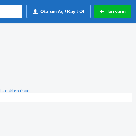
Oturum Aç / Kayıt Ol
İlan verin
i - eski en üstte