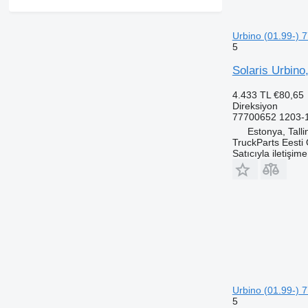
Urbino (01.99-) 
5
Solaris Urbino
4.433 TL
€80,65
Direksiyon
77700652 1203-
Estonya, Talli
TruckParts Eesti
Satıcıyla iletişim
Urbino (01.99-) 
5