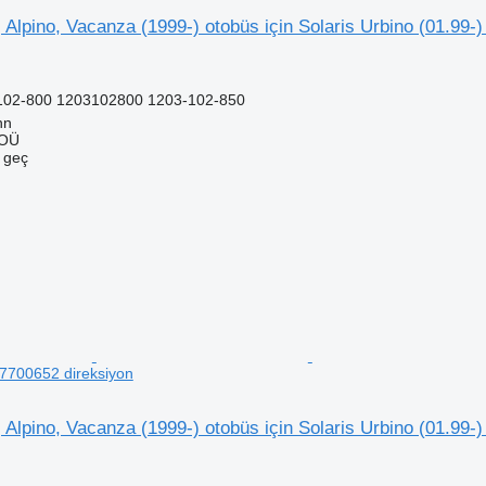
, Alpino, Vacanza (1999-) otobüs için Solaris Urbino (01.99-
102-800 1203102800 1203-102-850
nn
 OÜ
e geç
77700652 direksiyon
, Alpino, Vacanza (1999-) otobüs için Solaris Urbino (01.99-