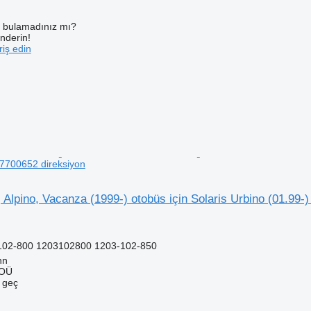
ı bulamadınız mı?
önderin!
iş edin
77700652 direksiyon
, Alpino, Vacanza (1999-) otobüs için Solaris Urbino (01.99-
102-800 1203102800 1203-102-850
nn
 OÜ
e geç