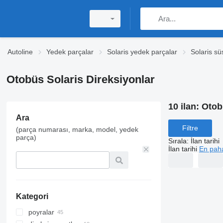
Autoline
Yedek parçalar
Solaris yedek parçalar
Solaris s
Otobüs Solaris Direksiyonlar
10 ilan:
Otob
Ara
Filtre
(parça numarası, marka, model, yedek
parça)
Sırala
:
İlan tarihi
İlan tarihi
En paha
Kategori
poyralar