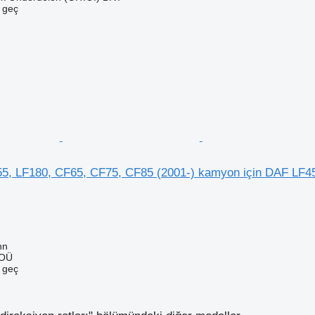
e geç
5, LF180, CF65, CF75, CF85 (2001-) kamyon için DAF LF45 
nn
 OÜ
e geç