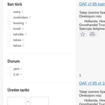
DAF cf 85 kamy
İlan türü
satış
Talep üzerine fiya
Direksiyon rotu
üreticiden
Hollanda, Ho
leasing
Groothandel Truc
Satıcıyla iletişim
kredi
taksitle
takas
takas
Durum
yeni
2.el
1
DAF cf 85 xf 1
Üretim tarihi
Talep üzerine fiya
Direksiyon rotu
Hollanda, Ho
–
Groothandel Truc