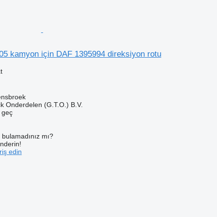
105 kamyon için DAF 1395994 direksiyon rotu
t
ensbroek
k Onderdelen (G.T.O.) B.V.
e geç
ı bulamadınız mı?
önderin!
iş edin