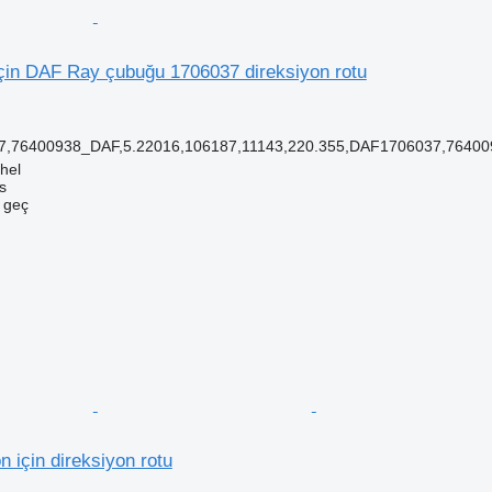
in DAF Ray çubuğu 1706037 direksiyon rotu
7,76400938_DAF,5.22016,106187,11143,220.355,DAF1706037,764
hel
s
e geç
için direksiyon rotu