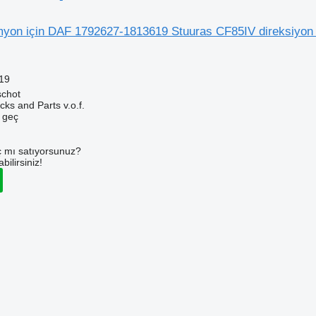
on için DAF 1792627-1813619 Stuuras CF85IV direksiyon 
19
schot
ks and Parts v.o.f.
e geç
 mı satıyorsunuz?
ilirsiniz!