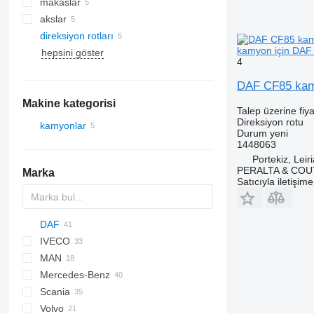
makaslar
akslar
direksiyon rotları
kamyon için DAF 
hepsini göster
4
DAF CF85 kamy
Makine kategorisi
Talep üzerine fiya
Direksiyon rotu
kamyonlar
Durum
yeni
1448063
Portekiz, Leiri
PERALTA & COU
Marka
Satıcıyla iletişim
DAF
IVECO
CF
F-MAX
MAN
LF
EuroCargo
CF 65
Mercedes-Benz
XF
EuroStar
F90
CF 75
LF 45
Scania
Eurotech
L2000
A-Class
Canter
Atleon
Kerax
Kaiser
CF 85
LF 55
XF 95
CF 75 250
LF 45 180
Volvo
Eurotrakker
TGA
Actros
Cabstar
Magnum
R-series
XF 105
CF 75 360
LF 55 180