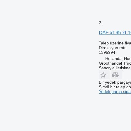
2
DAF xf 95 xf 
Talep üzerine fiya
Direksiyon rotu
1395994
Hollanda, Ho
Groothandel Truc
Satıcıyla iletişim
Bir yedek parçay
Şimdi bir talep g
Yedek parça sipar