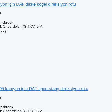
on için DAF dikke kogel direksiyon rotu
t
ensbroek
k Onderdelen (G.T.O.) B.V.
e geç
05 kamyon için DAF spoorstang direksiyon rotu
t
ensbroek
k Onderdelen (G.T.O.) B.V.