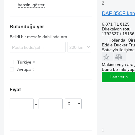
2
hepsini göster
S-Way
TGL
Antos
Midlum
FH
XF 106
Stralis
TGM
Arocs
Premium
FL
DAF 85CF kamy
Trakker
TGS
Atego
FM
6.871 TL
€125
Bulunduğu yer
TGX
Axor
FMX
Direksiyon rotu
1792627 / 18136
Econic
G-series
Belirli bir mesafe dahilinde ara
Hollanda, Oir
MB
L-series
Eddie Ducker Truc
Sprinter
VNL
Satıcıyla iletişim
Türkiye
Makine veya araç
Bunu bizimle yapab
Avrupa
Hollanda
İlan verin
Estonya
Fiyat
Portekiz
–
1