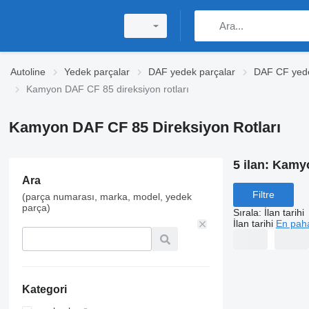
Autoline
Yedek parçalar
DAF yedek parçalar
DAF CF yede
Kamyon DAF CF 85 direksiyon rotları
Kamyon DAF CF 85 Direksiyon Rotları
5 ilan:
Kamyo
Ara
Filtre
(parça numarası, marka, model, yedek
parça)
Sırala
:
İlan tarihi
İlan tarihi
En paha
Kategori