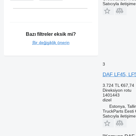
Satıcıyla iletişim
Bazı filtreler eksik mi?
Bir değişiklik önerin
3
DAF LF45, LF5
3.724 TL
€67,74
Direksiyon rotu
1401443
dizel
Estonya, Talli
TruckParts Eesti
Satıcıyla iletişim