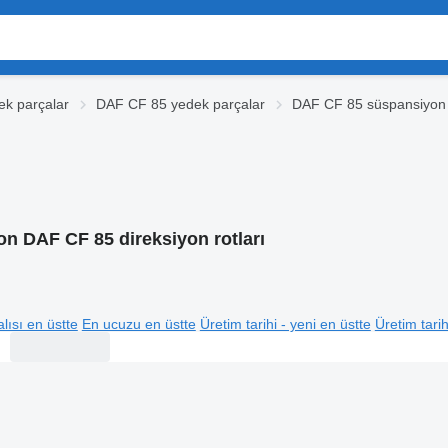
k parçalar
DAF CF 85 yedek parçalar
DAF CF 85 süspansiyon
n DAF CF 85 direksiyon rotları
lısı en üstte
En ucuzu en üstte
Üretim tarihi - yeni en üstte
Üretim tarih