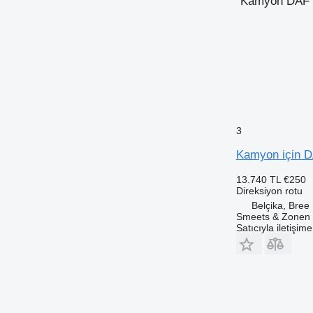
"Kamyon DAF di
3
Kamyon için D
13.740 TL
€250
Direksiyon rotu
Belçika, Bree
Smeets & Zonen 
Satıcıyla iletişim