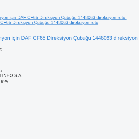
CF65 Direksiyon Çubuğu 1448063 direksiyon rotu
on için DAF CF65 Direksiyon Çubuğu 1448063 direksiyon 
t
a
TINHO S.A.
e geç