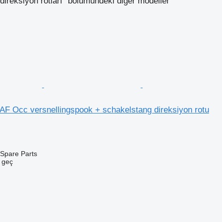
reksiyon rotları" bölümündeki diğer modeller
AF Occ versnellingspook + schakelstang direksiyon rotu
Spare Parts
e geç