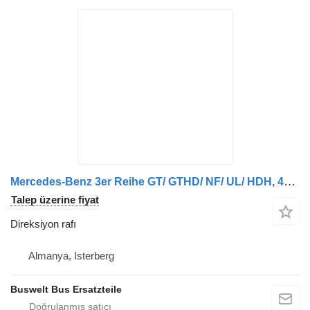
Mercedes-Benz 3er Reihe GT/ GTHD/ NF/ UL/ HDH, 4er Reihe GT/ GTHD/ NF/ UL/ HDH, 5er Reihe GT/ GTHD/ NF/ UL/ HDH, S328DT, S431DT otobüs için Mercedes-Benz alle modelle 3 achser direksiyon rafı
Talep üzerine fiyat
Direksiyon rafı
Almanya, Isterberg
Buswelt Bus Ersatzteile