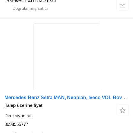
LYSEWYCZ AUTO-CZĘŚCI
Mercedes-Benz Setra MAN, Neoplan, Iveco VDL Bova auf otobüs için ZF 8098955777 direksiyon rafı
Talep üzerine fiyat
Direksiyon rafı
8098955777