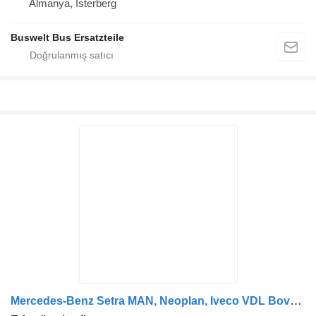
Almanya, Isterberg
Buswelt Bus Ersatzteile
Mercedes-Benz Setra MAN, Neoplan, Iveco VDL Bova auf otobüs için ZF 8098955167 direksiyon rafı