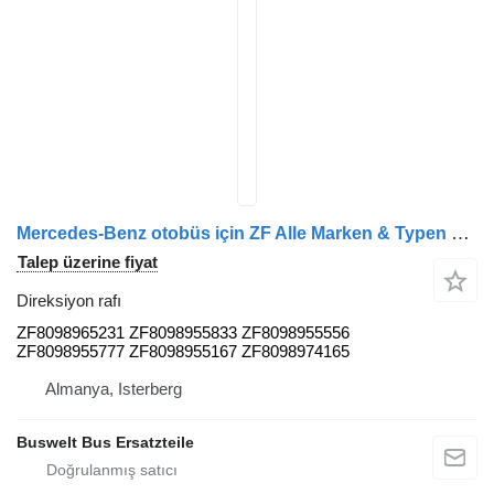
Mercedes-Benz otobüs için ZF Alle Marken & Typen ZF8098965231 ZF8098955833 ZF8098955556 ZF8098955777 ZF8098955167 ZF8098974165 direksiyon rafı
Talep üzerine fiyat
Direksiyon rafı
ZF8098965231 ZF8098955833 ZF8098955556
ZF8098955777 ZF8098955167 ZF8098974165
Almanya, Isterberg
Buswelt Bus Ersatzteile