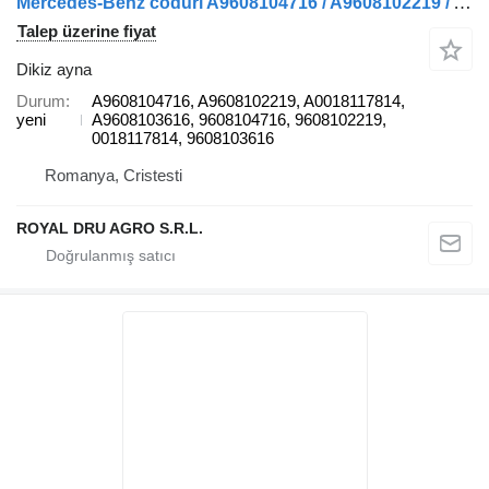
Mercedes-Benz coduri A9608104716 / A9608102219 / A0018117814 / A9608103616 kamyon için Oglindă retrovizoare dreapta A9608104716 dikiz ayna
Talep üzerine fiyat
Dikiz ayna
Durum
A9608104716, A9608102219, A0018117814,
yeni
A9608103616, 9608104716, 9608102219,
0018117814, 9608103616
Romanya, Cristesti
ROYAL DRU AGRO S.R.L.