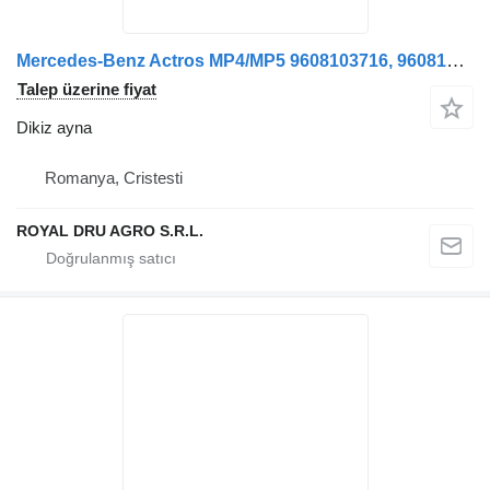
Mercedes-Benz Actros MP4/MP5 9608103716, 9608104516, 9608102119 kamyon için Oglindă retrovizoare stânga dikiz ayna
Talep üzerine fiyat
Dikiz ayna
Romanya, Cristesti
ROYAL DRU AGRO S.R.L.