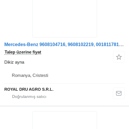
Mercedes-Benz 9608104716, 9608102219, 0018117814, 9608103616 kamyon için Oglindă retrovizoare dreapta dikiz ayna
Talep üzerine fiyat
Dikiz ayna
Romanya, Cristesti
ROYAL DRU AGRO S.R.L.