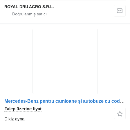
ROYAL DRU AGRO S.R.L.
Mercedes-Benz pentru camioane și autobuze cu codurile A0018109116, A0018109216, 0018109216, 0018109116, 0028101214, A0028101214, A0018108614, 0018108614 kamyon için Oglindă retrovizoare dreapta dikiz ayna
Talep üzerine fiyat
Dikiz ayna