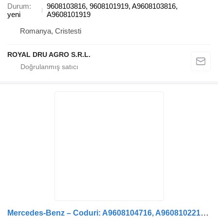
Durum
9608103816, 9608101919, A9608103816,
yeni
A9608101919
Romanya, Cristesti
ROYAL DRU AGRO S.R.L.
Mercedes-Benz – Coduri: A9608104716, A9608102219, A0018117814, A9608103616 kamyon için Oglindă Retrovizoare Dreapta dikiz ayna