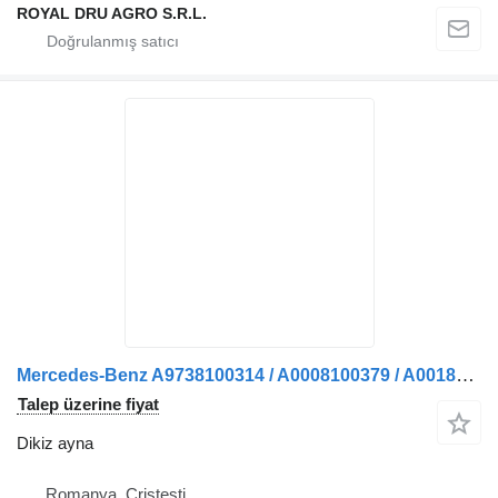
ROYAL DRU AGRO S.R.L.
Mercedes-Benz A9738100314 / A0008100379 / A0018109216 / A0018113433 kamyon için Oglindă retrovizoare stânga dikiz ayna
Talep üzerine fiyat
Dikiz ayna
Romanya, Cristesti