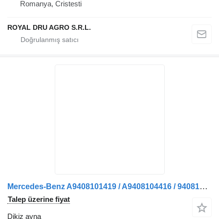
Romanya, Cristesti
ROYAL DRU AGRO S.R.L.
Mercedes-Benz A9408101419 / A9408104416 / 9408101419 / A0018109714 / 0018109714 kamyon için Oglindă retrovizoare stânga dikiz ayna
Talep üzerine fiyat
Dikiz ayna