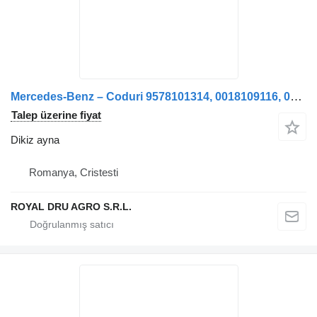
Mercedes-Benz – Coduri 9578101314, 0018109116, 0018109216 kamyon için Oglindă retrovizoare stânga dikiz ayna
Talep üzerine fiyat
Dikiz ayna
Romanya, Cristesti
ROYAL DRU AGRO S.R.L.