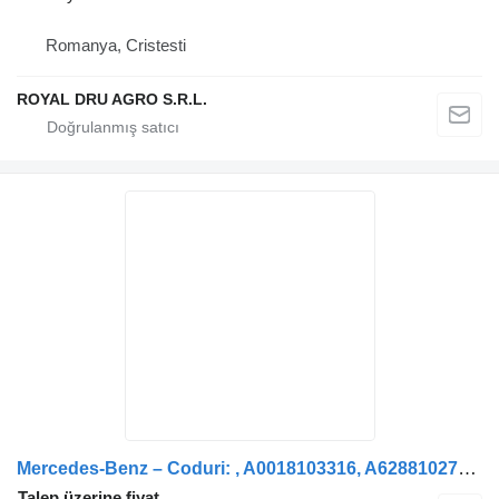
Romanya, Cristesti
ROYAL DRU AGRO S.R.L.
Mercedes-Benz – Coduri: , A0018103316, A6288102716 kamyon için Oglindă retrovizoare dreapta A6288102516 dikiz ayna
Talep üzerine fiyat