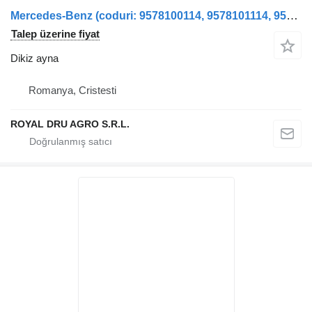
Mercedes-Benz (coduri: 9578100114, 9578101114, 9578101514, 0018109116, 0018109216, A9578100114, A9578101114, A9578101514, A0018109116, A0018109216) kamyon için Oglindă retrovizoare dreapta dikiz ayna
Talep üzerine fiyat
Dikiz ayna
Romanya, Cristesti
ROYAL DRU AGRO S.R.L.