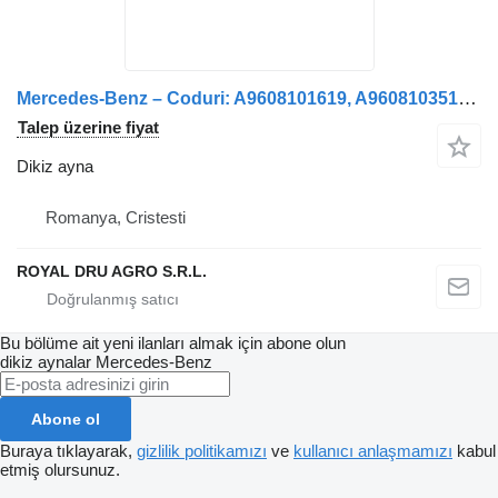
Mercedes-Benz – Coduri: A9608101619, A9608103516, A0018117614 kamyon için Oglindă retrovizoare stânga pentru dikiz ayna
Talep üzerine fiyat
Dikiz ayna
Romanya, Cristesti
ROYAL DRU AGRO S.R.L.
Bu bölüme ait yeni ilanları almak için abone olun
dikiz aynalar
Mercedes-Benz
Abone ol
Buraya tıklayarak,
gizlilik politikamızı
ve
kullanıcı anlaşmamızı
kabul
etmiş olursunuz.