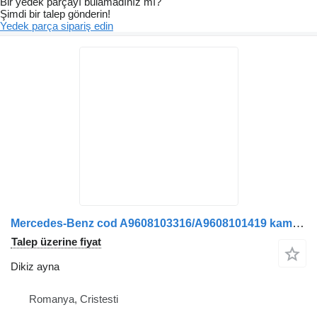
Bir yedek parçayı bulamadınız mı?
Şimdi bir talep gönderin!
Yedek parça sipariş edin
Mercedes-Benz cod A9608103316/A9608101419 kamyon için Oglindă retrovizoare stânga dikiz ayna
Talep üzerine fiyat
Dikiz ayna
Romanya, Cristesti