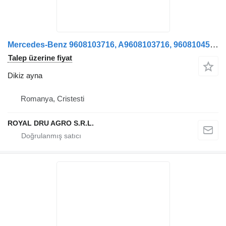
Mercedes-Benz 9608103716, A9608103716, 9608104516, A9608104516, 9608102119, A9608102119 kamyon için Oglindă retrovizoare stânga pentru dikiz ayna
Talep üzerine fiyat
Dikiz ayna
Romanya, Cristesti
ROYAL DRU AGRO S.R.L.