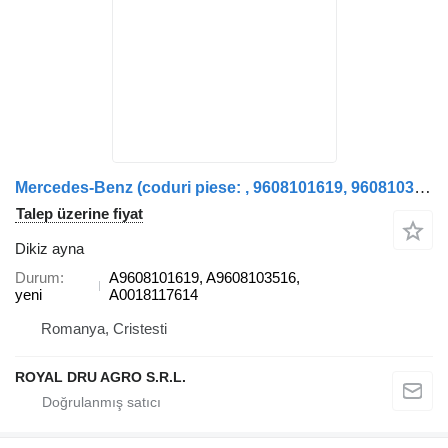
Mercedes-Benz (coduri piese: , 9608101619, 9608103516, 0018117614) kamyon için Oglindă retrovizoare stânga A9608101619 dikiz ayna
Talep üzerine fiyat
Dikiz ayna
Durum
A9608101619, A9608103516,
yeni
A0018117614
Romanya, Cristesti
ROYAL DRU AGRO S.R.L.