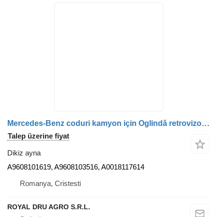
Mercedes-Benz coduri kamyon için Oglindă retrovizoare stânga A9608101619 dikiz ayna
Talep üzerine fiyat
Dikiz ayna
A9608101619, A9608103516, A0018117614
Romanya, Cristesti
ROYAL DRU AGRO S.R.L.