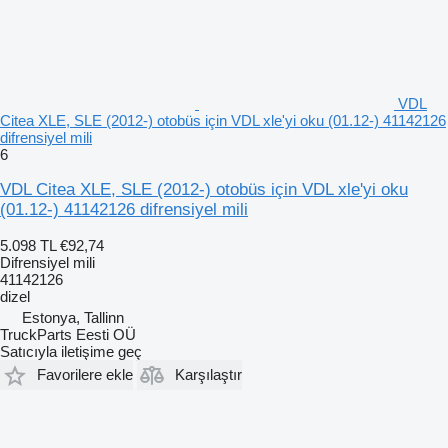
VDL
Citea XLE, SLE (2012-) otobüs için VDL xle'yi oku (01.12-) 41142126
difrensiyel mili
6
VDL Citea XLE, SLE (2012-) otobüs için VDL xle'yi oku
(01.12-) 41142126 difrensiyel mili
5.098 TL
€92,74
Difrensiyel mili
41142126
dizel
Estonya, Tallinn
TruckParts Eesti OÜ
Satıcıyla iletişime geç
Favorilere ekle
Karşılaştır