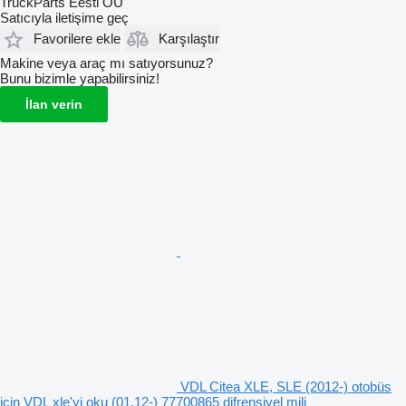
TruckParts Eesti OÜ
Satıcıyla iletişime geç
Favorilere ekle
Karşılaştır
Makine veya araç mı satıyorsunuz?
Bunu bizimle yapabilirsiniz!
İlan verin
VDL Citea XLE, SLE (2012-) otobüs
için VDL xle'yi oku (01.12-) 77700865 difrensiyel mili