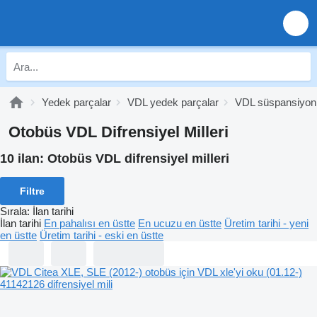
Yedek parçalar
VDL yedek parçalar
VDL süspansiyon
Otobüs VDL Difrensiyel Milleri
10 ilan:
Otobüs VDL difrensiyel milleri
Filtre
Sırala
:
İlan tarihi
İlan tarihi
En pahalısı en üstte
En ucuzu en üstte
Üretim tarihi - yeni
en üstte
Üretim tarihi - eski en üstte