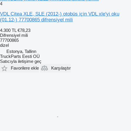
4
VDL Citea XLE, SLE (2012-) otobüs için VDL xle'yi oku
(01.12-) 77700865 difrensiyel mili
4.300 TL
€78,23
Difrensiyel mili
77700865
dizel
Estonya, Tallinn
TruckParts Eesti OÜ
Satıcıyla iletişime geç
Favorilere ekle
Karşılaştır