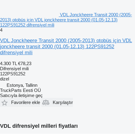
VDL Jonckheere Transit 2000 (2005-
2013) otobüs için VDL jonckheere transit 2000 (01.05-12.13)
122PS91252 difrensiyel mili
4
VDL Jonckheere Transit 2000 (2005-2013) otobüs için VDL
jonckheere transit 2000 (01.05-12.13) 122PS91252
difrensiyel mili
4.300 TL
€78,23
Difrensiyel mili
122PS91252
dizel
Estonya, Tallinn
TruckParts Eesti OÜ
Satıcıyla iletişime geç
Favorilere ekle
Karşılaştır
VDL difrensiyel milleri fiyatları