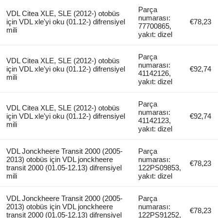
Parça
VDL Citea XLE, SLE (2012-) otobüs
numarası:
için VDL xle'yi oku (01.12-) difrensiyel
€78,23
77700865,
mili
yakıt: dizel
Parça
VDL Citea XLE, SLE (2012-) otobüs
numarası:
için VDL xle'yi oku (01.12-) difrensiyel
€92,74
41142126,
mili
yakıt: dizel
Parça
VDL Citea XLE, SLE (2012-) otobüs
numarası:
için VDL xle'yi oku (01.12-) difrensiyel
€92,74
41142123,
mili
yakıt: dizel
VDL Jonckheere Transit 2000 (2005-
Parça
2013) otobüs için VDL jonckheere
numarası:
€78,23
transit 2000 (01.05-12.13) difrensiyel
122PS09853,
mili
yakıt: dizel
VDL Jonckheere Transit 2000 (2005-
Parça
2013) otobüs için VDL jonckheere
numarası:
€78,23
transit 2000 (01.05-12.13) difrensiyel
122PS91252,