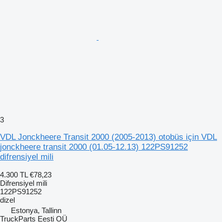
3
VDL Jonckheere Transit 2000 (2005-2013) otobüs için VDL
jonckheere transit 2000 (01.05-12.13) 122PS91252
difrensiyel mili
4.300 TL
€78,23
Difrensiyel mili
122PS91252
dizel
Estonya, Tallinn
TruckParts Eesti OÜ