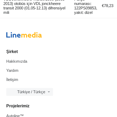
2013) otobüs için VDL jonckheere
numarası:
€78,23
transit 2000 (01.05-12.13) difrensiyel
122PS09853,
mili
yakıt: dizel
Şirket
Hakkımızda
Yardım
İletişim
Türkiye / Türkçe
Projelerimiz
Autoline™