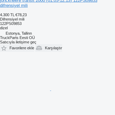
jonckheere transit 2000 (01.05-12.13) 122PS09853
difrensiyel mili
4.300 TL
€78,23
Difrensiyel mili
122PS09853
dizel
Estonya, Tallinn
TruckParts Eesti OÜ
Satıcıyla iletişime geç
Favorilere ekle
Karşılaştır