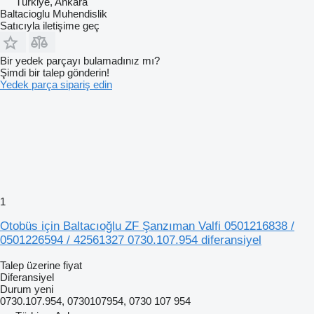
Türkiye, Ankara
Baltacioglu Muhendislik
Satıcıyla iletişime geç
Bir yedek parçayı bulamadınız mı?
Şimdi bir talep gönderin!
Yedek parça sipariş edin
1
Otobüs için Baltacıoğlu ZF Şanzıman Valfi 0501216838 /
0501226594 / 42561327 0730.107.954 diferansiyel
Talep üzerine fiyat
Diferansiyel
Durum
yeni
0730.107.954, 0730107954, 0730 107 954