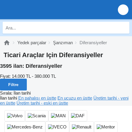
Yedek parçalar
Şanzıman
Diferansiyeller
Ticari Araçlar Için Diferansiyeller
3595 ilan:
Diferansiyeller
Fiyat:
14.000 TL - 380.000 TL
Filtre
Sırala
:
İlan tarihi
İlan tarihi
En pahalısı en üstte
En ucuzu en üstte
Üretim tarihi - yeni
en üstte
Üretim tarihi - eski en üstte