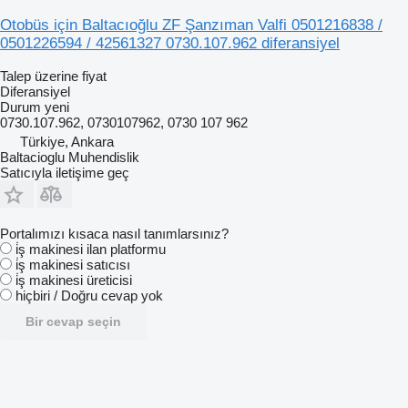
Otobüs için Baltacıoğlu ZF Şanzıman Valfi 0501216838 /
0501226594 / 42561327 0730.107.962 diferansiyel
Talep üzerine fiyat
Diferansiyel
Durum
yeni
0730.107.962, 0730107962, 0730 107 962
Türkiye, Ankara
Baltacioglu Muhendislik
Satıcıyla iletişime geç
Portalımızı kısaca nasıl tanımlarsınız?
i̇ş makinesi ilan platformu
i̇ş makinesi satıcısı
i̇ş makinesi üreticisi
hiçbiri / Doğru cevap yok
Bir cevap seçin