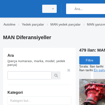
Autoline
Yedek parçalar
MAN yedek parçalar
MAN şanzı
MAN Diferansiyeller
479 ilan:
MAN
Ara
Filtre
(parça numarası, marka, model, yedek
parça)
Sırala
:
İlan tarihi
İlan tarihi
En paha
Kategori