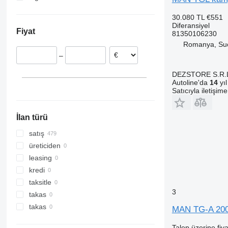
Romanya
Ukrayna
30.080 TL
€551
Belçika
Diferansiyel
Fiyat
81350106230
İspanya
Romanya, Su
İtalya
–
Hollanda
Danimarka
DEZSTORE S.R.
Autoline'da
14
yıl
Portekiz
Satıcıyla iletişim
hepsini göster
İlan türü
satış
üreticiden
leasing
kredi
taksitle
3
takas
takas
MAN TG-A 2000
Talep üzerine fiya