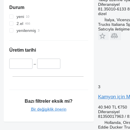
Diferansiyel
Durum
81.35010-6133 8
dizel
yeni
İtalya, Vicenz
2.el
Trucks Italiana S
Satıcıyla iletişim
yenilenmiş
Üretim tarihi
–
3
Kamyon için M
Bazı filtreler eksik mi?
40.940 TL
€750
Bir değişiklik önerin
Diferansiyel
81350017963 / 8
Hollanda, Oir
Eddie Ducker Truc