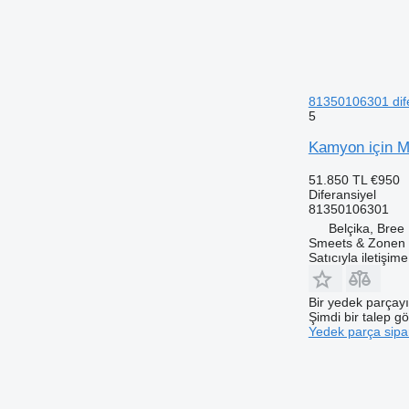
81350106301 dife
5
Kamyon için M
51.850 TL
€950
Diferansiyel
81350106301
Belçika, Bree
Smeets & Zonen 
Satıcıyla iletişim
Bir yedek parçay
Şimdi bir talep g
Yedek parça sipar