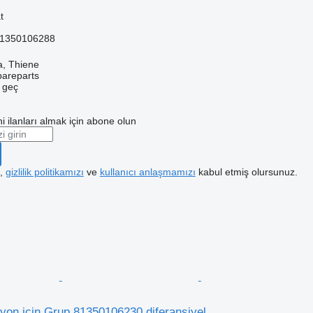
t
81350106288
a, Thiene
pareparts
e geç
i ilanları almak için abone olun
k,
gizlilik politikamızı
ve
kullanıcı anlaşmamızı
kabul etmiş olursunuz.
n için Grup 81350106230 diferansiyel