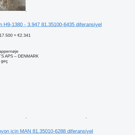
n H9-1380 - 3.947 81.35100-6435 diferansiyel
17.500
≈ €2.341
appernøje
TS APS – DENMARK
e geç
n için MAN 81.35010-6288 diferansiyel