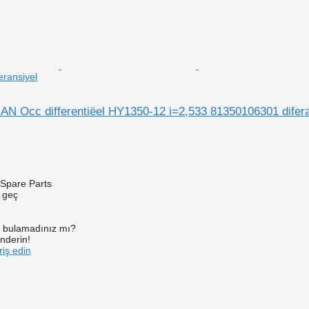
ransiyel
AN Occ differentiëel HY1350-12 i=2,533 81350106301 difera
Spare Parts
e geç
ı bulamadınız mı?
önderin!
iş edin