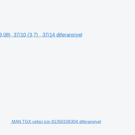
 37/10 (3,7) , 37/14 diferansiyel
MAN TGX çekici için 81350106304 diferansiyel