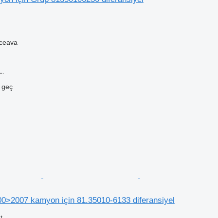
ceava
L.
e geç
>2007 kamyon için 81.35010-6133 diferansiyel
t