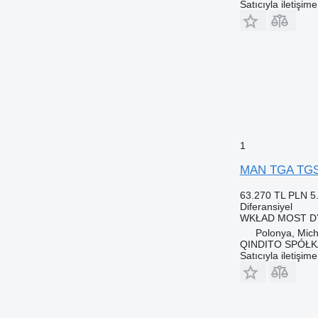
Satıcıyla iletişim
1
MAN TGA TGS 
63.270 TL
PLN 5
Diferansiyel
WKŁAD MOST DYF
Polonya, Mic
QINDITO SPÓŁ
Satıcıyla iletişim