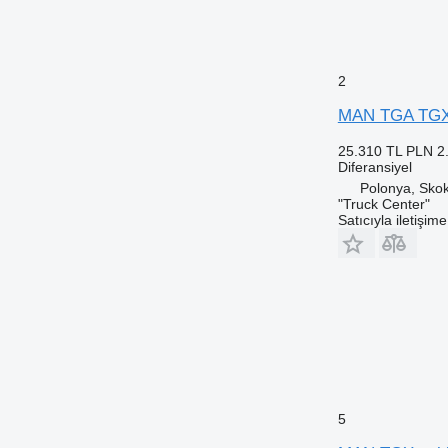
2
MAN TGA TGX 
25.310 TL
PLN 2
Diferansiyel
Polonya, Skok
"Truck Center"
Satıcıyla iletişim
5