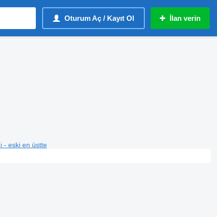
Oturum Aç / Kayıt Ol
İlan verin
i - eski en üstte