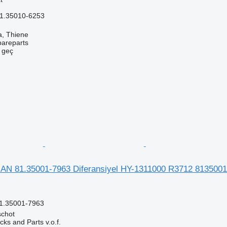
1.35010-6253
a, Thiene
pareparts
e geç
AN 81.35001-7963 Diferansiyel HY-1311000 R3712 813500
1.35001-7963
schot
ks and Parts v.o.f.