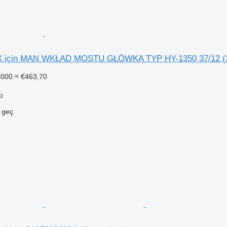
için MAN WKŁAD MOSTU GŁÓWKA TYP HY-1350 37/12 (3,08),
.000
≈ €463,70
i
e geç