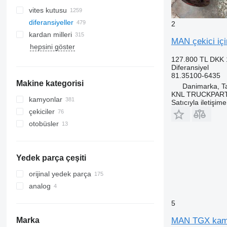
vites kutusu
diferansiyeller
2
kardan milleri
MAN çekici içi
hepsini göster
127.800 TL
DKK 
Diferansiyel
81.35100-6435
Makine kategorisi
Danimarka, T
KNL TRUCKPAR
kamyonlar
Satıcıyla iletişim
çekiciler
otobüsler
Yedek parça çeşiti
orijinal yedek parça
analog
5
MAN TGX kamyo
Marka