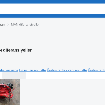
man
MAN diferansiyeller
 diferansiyeller
lısı en üstte
En ucuzu en üstte
Üretim tarihi - yeni en üstte
Üretim tarih