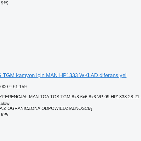
e geç
TGM kamyon için MAN HP1333 WKŁAD diferansiyel
.000
≈ €1.159
ERENCJAŁ MAN TGA TGS TGM 8x8 6x6 8x6 VP-09 HP1333 28:21 81
hałów
KA Z OGRANICZONĄ ODPOWIEDZIALNOŚCIĄ
e geç