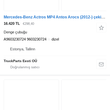
Mercedes-Benz Actros MP4 Antos Arocs (2012-) çekici için Mercedes-Benz actros mp4 1848 (01.12-) A9603230724 denge çubuğu
16.420 TL
€298,40
Denge çubuğu
A9603230724 9603230724
dizel
Estonya, Tallinn
TruckParts Eesti OÜ