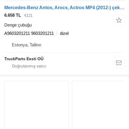
Mercedes-Benz Antos, Arocs, Actros MP4 (2012-) çekici için Mercedes-Benz A9603201211 denge çubuğu
6.658 TL
€121
Denge çubuğu
A9603201211 9603201211
dizel
Estonya, Tallinn
TruckParts Eesti OÜ