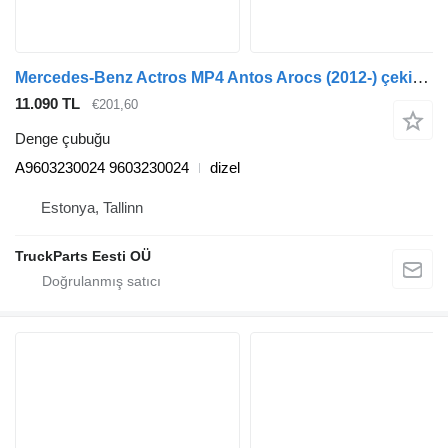
Mercedes-Benz Actros MP4 Antos Arocs (2012-) çekici için Mercedes-Benz actros mp4 2551 (01.12-) A9603230024 denge çubuğu
11.090 TL
€201,60
Denge çubuğu
A9603230024 9603230024
dizel
Estonya, Tallinn
TruckParts Eesti OÜ