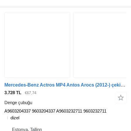
Mercedes-Benz Actros MP4 Antos Arocs (2012-) çekici için Mercedes-Benz actros mp4 1845 (01.13-) A9603204337 denge çubuğu
3.728 TL
€67,74
Denge çubuğu
A9603204337 9603204337 A9603232711 9603232711
dizel
Estonya, Tallinn