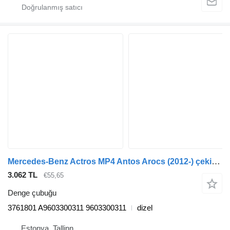
Mercedes-Benz Actros MP4 Antos Arocs (2012-) çekici için Mercedes-Benz actros mp4 2551 (01.13-) 3761801 denge çubuğu
3.062 TL
€55,65
Denge çubuğu
3761801 A9603300311 9603300311
dizel
Estonya, Tallinn