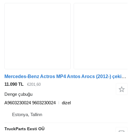
Mercedes-Benz Actros MP4 Antos Arocs (2012-) çekici için Mercedes-Benz actros mp4 2551 (01.13-) A9603230024 denge çubuğu
11.090 TL
€201,60
Denge çubuğu
A9603230024 9603230024
dizel
Estonya, Tallinn
TruckParts Eesti OÜ