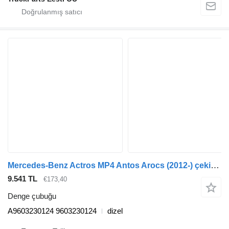
Mercedes-Benz Actros MP4 Antos Arocs (2012-) çekici için Mercedes-Benz arocs 2651 (01.13-) A9603230124 denge çubuğu
9.541 TL
€173,40
Denge çubuğu
A9603230124 9603230124
dizel