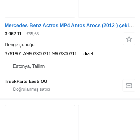
Mercedes-Benz Actros MP4 Antos Arocs (2012-) çekici için Mercedes-Benz arocs 2651 (01.13-) 3761801 denge çubuğu
3.062 TL
€55,65
Denge çubuğu
3761801 A9603300311 9603300311
dizel
Estonya, Tallinn
TruckParts Eesti OÜ