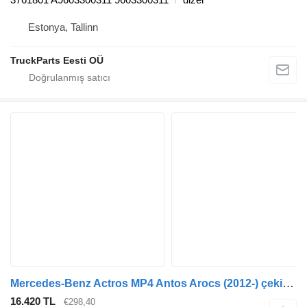
Estonya, Tallinn
TruckParts Eesti OÜ
Mercedes-Benz Actros MP4 Antos Arocs (2012-) çekici için Mercedes-Benz actros mp4 1848 (01.12-) 9603230624 denge çubuğu
16.420 TL
€298,40