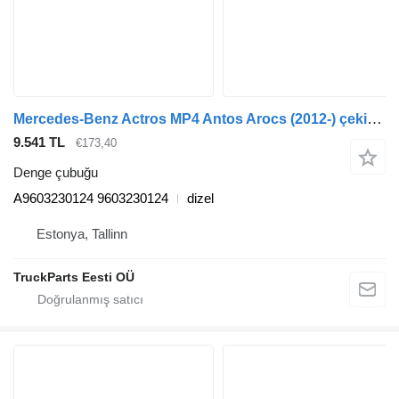
Mercedes-Benz Actros MP4 Antos Arocs (2012-) çekici için Mercedes-Benz actros mp4 2551 (01.12-) A9603230124 denge çubuğu
9.541 TL
€173,40
Denge çubuğu
A9603230124 9603230124
dizel
Estonya, Tallinn
TruckParts Eesti OÜ