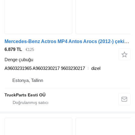
Mercedes-Benz Actros MP4 Antos Arocs (2012-) çekici için Mercedes-Benz arocs 2635 (01.13-) A9603231965 denge çubuğu
6.879 TL
€125
Denge çubuğu
A9603231965 A9603230217 9603230217
dizel
Estonya, Tallinn
TruckParts Eesti OÜ