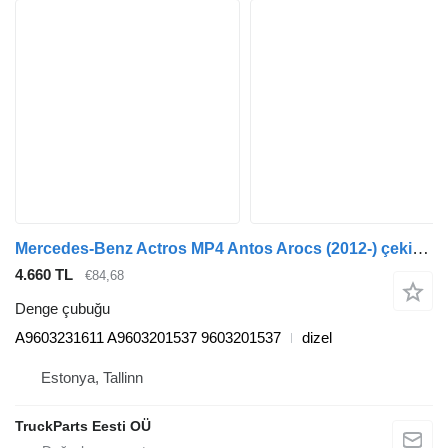
Mercedes-Benz Actros MP4 Antos Arocs (2012-) çekici için Mercedes-Benz arocs 2635 (01.13-) A9603231611 denge çubuğu
4.660 TL
€84,68
Denge çubuğu
A9603231611 A9603201537 9603201537
dizel
Estonya, Tallinn
TruckParts Eesti OÜ