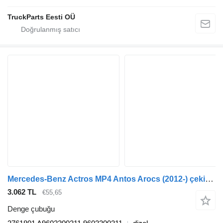
TruckParts Eesti OÜ
Mercedes-Benz Actros MP4 Antos Arocs (2012-) çekici için Mercedes-Benz actros mp4 2551 (01.12-) 3761801 denge çubuğu
3.062 TL
€55,65
Denge çubuğu