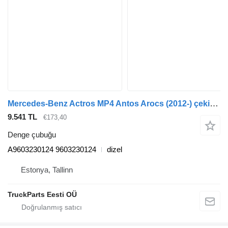
Mercedes-Benz Actros MP4 Antos Arocs (2012-) çekici için Mercedes-Benz actros mp4 2551 (01.13-) A9603230124 denge çubuğu
9.541 TL
€173,40
Denge çubuğu
A9603230124 9603230124
dizel
Estonya, Tallinn
TruckParts Eesti OÜ