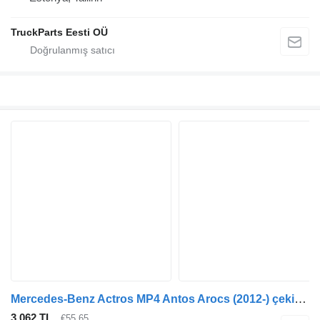
TruckParts Eesti OÜ
Mercedes-Benz Actros MP4 Antos Arocs (2012-) çekici için Mercedes-Benz arocs 2651 (01.13-) 3761801 denge çubuğu
3.062 TL
€55,65