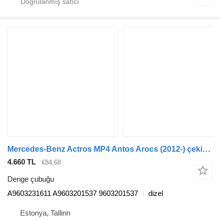
Mercedes-Benz Actros MP4 Antos Arocs (2012-) çekici için Mercedes-Benz arocs 2635 (01.13-) A9603231611 denge çubuğu
4.660 TL
€84,68
Denge çubuğu
A9603231611 A9603201537 9603201537
dizel
Estonya, Tallinn