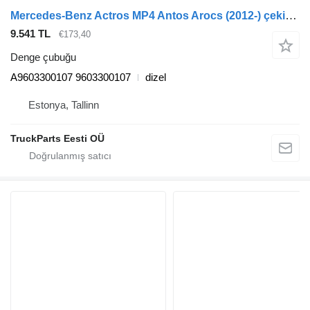
Mercedes-Benz Actros MP4 Antos Arocs (2012-) çekici için Mercedes-Benz actros mp4 2551 (01.12-) A9603300107 denge çubuğu
9.541 TL
€173,40
Denge çubuğu
A9603300107 9603300107
dizel
Estonya, Tallinn
TruckParts Eesti OÜ