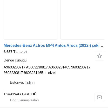
Mercedes-Benz Actros MP4 Antos Arocs (2012-) çekici için Mercedes-Benz actros mp4 1840 (01.12-) A9603230717 denge çubuğu
6.657 TL
€121
Denge çubuğu
A9603230717 A9603230817 A9603231465 9603230717
9603230817 9603231465
dizel
Estonya, Tallinn
TruckParts Eesti OÜ