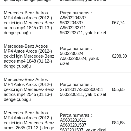
Mercedes-Benz Actros
Parça numarası:
MP4 Antos Arocs (2012-)
A9603204337
çekici için Mercedes-Benz
9603204337
€67,74
actros mp4 1845 (01.13-)
A9603232711
denge çubuğu
9603232711, yakıt: dizel
Mercedes-Benz Actros
Parça numarası:
MP4 Antos Arocs (2012-)
9603230624
çekici için Mercedes-Benz
€298,39
A9603230624, yakıt:
actros mp4 1848 (01.12-)
dizel
denge çubuğu
Mercedes-Benz Actros
MP4 Antos Arocs (2012-)
Parça numarası:
çekici için Mercedes-Benz
3761801 A9603300311
€55,65
actros mp4 2545 (01.13-)
9603300311, yakıt: dizel
denge çubuğu
Mercedes-Benz Actros
Parça numarası:
MP4 Antos Arocs (2012-)
A9603231611
çekici için Mercedes-Benz
€84,68
A9603201537
arocs 2635 (01.13-) denge
9603201537, yakıt: dizel