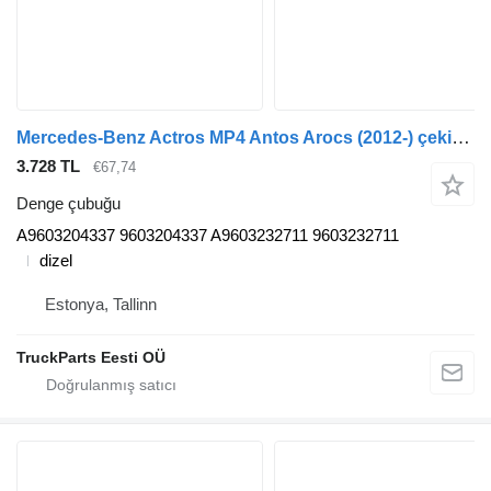
Mercedes-Benz Actros MP4 Antos Arocs (2012-) çekici için Mercedes-Benz actros mp4 2551 (01.13-) A9603204337 denge çubuğu
3.728 TL
€67,74
Denge çubuğu
A9603204337 9603204337 A9603232711 9603232711
dizel
Estonya, Tallinn
TruckParts Eesti OÜ