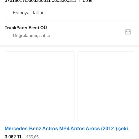
3761801 A9603300311 9603300311
dizel
Estonya, Tallinn
TruckParts Eesti OÜ
Mercedes-Benz Actros MP4 Antos Arocs (2012-) çekici için Mercedes-Benz actros mp4 2551 (01.12-) 3761801 denge çubuğu
3.062 TL
€55,65