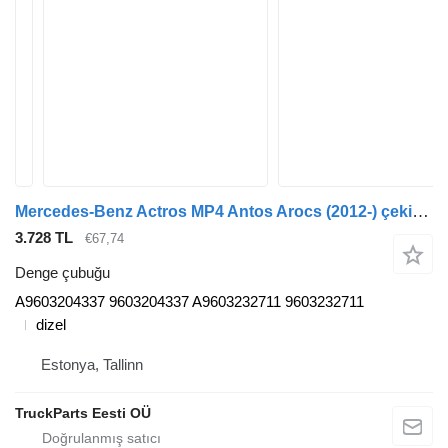
Mercedes-Benz Actros MP4 Antos Arocs (2012-) çekici için Mercedes-Benz actros mp4 1845 (01.13-) A9603204337 denge çubuğu
3.728 TL
€67,74
Denge çubuğu
A9603204337 9603204337 A9603232711 9603232711
dizel
Estonya, Tallinn
TruckParts Eesti OÜ