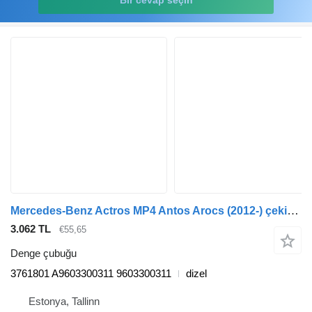
Bir cevap seçin
Mercedes-Benz Actros MP4 Antos Arocs (2012-) çekici için Mercedes-Benz actros mp4 2545 (01.13-) 3761801 denge çubuğu
3.062 TL
€55,65
Denge çubuğu
3761801 A9603300311 9603300311
dizel
Estonya, Tallinn