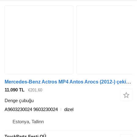
Mercedes-Benz Actros MP4 Antos Arocs (2012-) çekici için Mercedes-Benz arocs 2651 (01.13-) A9603230024 denge çubuğu
11.090 TL
€201,60
Denge çubuğu
A9603230024 9603230024
dizel
Estonya, Tallinn
TruckParts Eesti OÜ