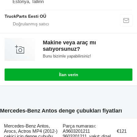
Estonya, Tallinn
TruckParts Eesti OÜ
Makine veya araç mı
satıyorsunuz?
Bunu bizimle yapabilirsiniz!
İlan verin
Mercedes-Benz Antos denge çubukları fiyatları
Mercedes-Benz Antos,
Parça numarası:
Arocs, Actros MP4 (2012-)
A9603201211
€121
çekici için denge çubuğu
9603201211, yakıt: dizel