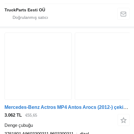
TruckParts Eesti OÜ
Mercedes-Benz Actros MP4 Antos Arocs (2012-) çekici için Mercedes-Benz actros mp4 2545 (01.13-) 3761801 denge çubuğu
3.062 TL
€55,65
Denge çubuğu
3761801 A9603300311 9603300311
dizel