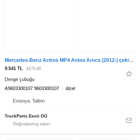
Mercedes-Benz Actros MP4 Antos Arocs (2012-) çekici için Mercedes-Benz actros mp4 2551 (01.13-) A9603300107 denge çubuğu
9.541 TL
€173,40
Denge çubuğu
A9603300107 9603300107
dizel
Estonya, Tallinn
TruckParts Eesti OÜ