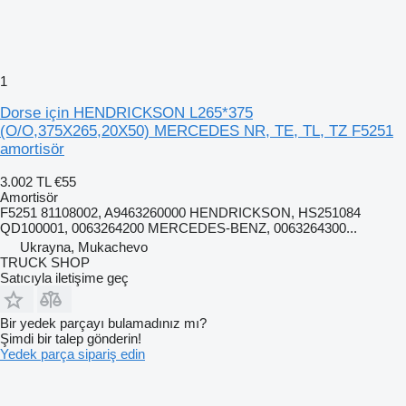
1
Dorse için HENDRICKSON L265*375
(O/O,375X265,20X50) MERCEDES NR, TE, TL, TZ F5251
amortisör
3.002 TL
€55
Amortisör
F5251 81108002, A9463260000 HENDRICKSON, HS251084
QD100001, 0063264200 MERCEDES-BENZ, 0063264300...
Ukrayna, Mukachevo
TRUCK SHOP
Satıcıyla iletişime geç
Bir yedek parçayı bulamadınız mı?
Şimdi bir talep gönderin!
Yedek parça sipariş edin