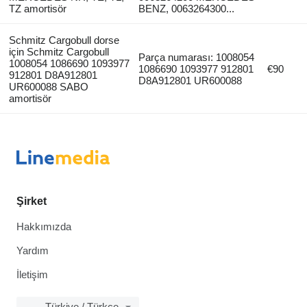
TZ amortisör
BENZ, 0063264300...
Schmitz Cargobull dorse
için Schmitz Cargobull
Parça numarası: 1008054
1008054 1086690 1093977
1086690 1093977 912801
€90
912801 D8A912801
D8A912801 UR600088
UR600088 SABO
amortisör
Şirket
Hakkımızda
Yardım
İletişim
Türkiye / Türkçe