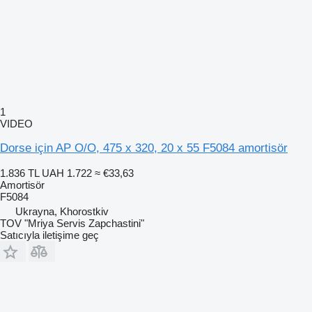
1
VIDEO
Dorse için AP O/O, 475 x 320, 20 x 55 F5084 amortisör
1.836 TL
UAH 1.722
≈ €33,63
Amortisör
F5084
Ukrayna, Khorostkiv
TOV "Mriya Servis Zapchastini"
Satıcıyla iletişime geç