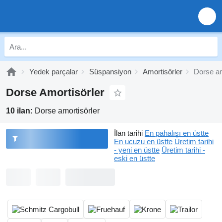
Yedek parçalar
Süspansiyon
Amortisörler
Dorse am
Dorse Amortisörler
10 ilan:
Dorse amortisörler
İlan tarihi
En pahalısı en üstte
En ucuzu en üstte
Üretim tarihi
- yeni en üstte
Üretim tarihi -
eski en üstte