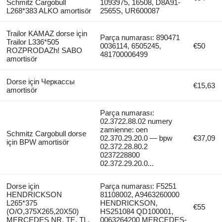
Schmitz Cargobull
1093975, 16508, D8A91-
L268*383 ALKO amortisör
2565S, UR600087
Trailor KAMAZ dorse için
Parça numarası: 890471
Trailor L336*505
0036114, 6505245,
€50
ROZPRODAZh! SABO
481700006499
amortisör
Dorse için Черкассы
€15,63
amortisör
Parça numarası:
02.3722.88.02 numery
zamienne: oen
Schmitz Cargobull dorse
02.370.29.20.0 — bpw
€37,09
için BPW amortisör
02.372.28.80.2
0237228800
02.372.29.20.0...
Dorse için
Parça numarası: F5251
HENDRICKSON
81108002, A9463260000
L265*375
HENDRICKSON,
€55
(O/O,375X265,20X50)
HS251084 QD100001,
MERCEDES NR, TE, TL,
0063264200 MERCEDES-