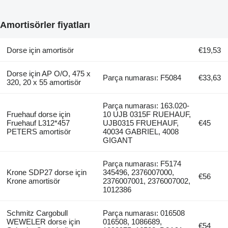
Amortisörler fiyatları
Dorse için amortisör
€19,53
Dorse için AP O/O, 475 x
Parça numarası: F5084
€33,63
320, 20 x 55 amortisör
Parça numarası: 163.020-
Fruehauf dorse için
10 UJB 0315F RUEHAUF,
Fruehauf L312*457
UJB0315 FRUEHAUF,
€45
PETERS amortisör
40034 GABRIEL, 4008
GIGANT
Parça numarası: F5174
Krone SDP27 dorse için
345496, 2376007000,
€56
Krone amortisör
2376007001, 2376007002,
1012386
Schmitz Cargobull
Parça numarası: 016508
WEWELER dorse için
016508, 1086689,
€54