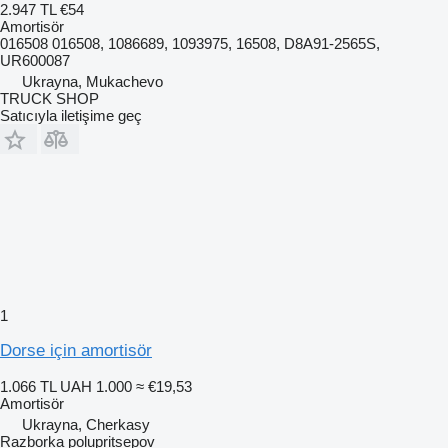
2.947 TL
€54
Amortisör
016508 016508, 1086689, 1093975, 16508, D8A91-2565S,
UR600087
Ukrayna, Mukachevo
TRUCK SHOP
Satıcıyla iletişime geç
1
Dorse için amortisör
1.066 TL
UAH 1.000
≈ €19,53
Amortisör
Ukrayna, Cherkasy
Razborka polupritsepov