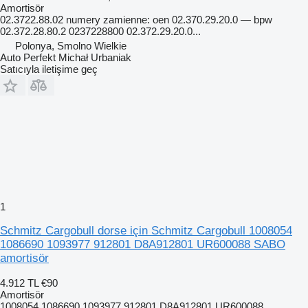
Amortisör
02.3722.88.02 numery zamienne: oen 02.370.29.20.0 — bpw
02.372.28.80.2 0237228800 02.372.29.20.0...
Polonya, Smolno Wielkie
Auto Perfekt Michał Urbaniak
Satıcıyla iletişime geç
1
Schmitz Cargobull dorse için Schmitz Cargobull 1008054
1086690 1093977 912801 D8A912801 UR600088 SABO
amortisör
4.912 TL
€90
Amortisör
1008054 1086690 1093977 912801 D8A912801 UR600088