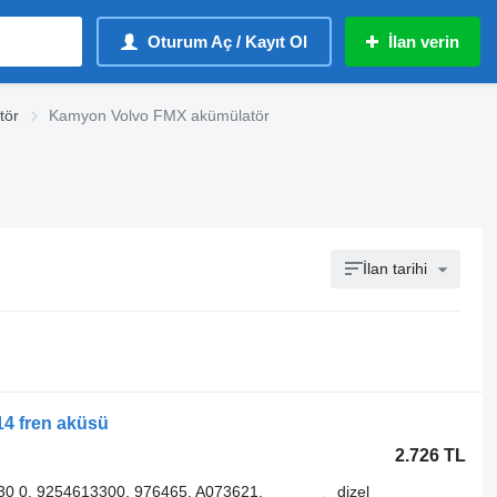
Oturum Aç / Kayıt Ol
İlan verin
tör
Kamyon Volvo FMX akümülatör
İlan tarihi
14 fren aküsü
2.726 TL
30 0, 9254613300, 976465, A073621,
dizel