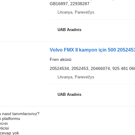
GB16897, 22938287
Litvanya, Panevėžys
UAB Aradnis
Volvo FMX II kamyon için 500 205245
Fren aküsü
20524534, 2052453, 20466074, 925 481 06
Litvanya, Panevėžys
UAB Aradnis
a nasıl tanımlarsınız?
an platformu
ıcısı
ticisi
u cevap yok