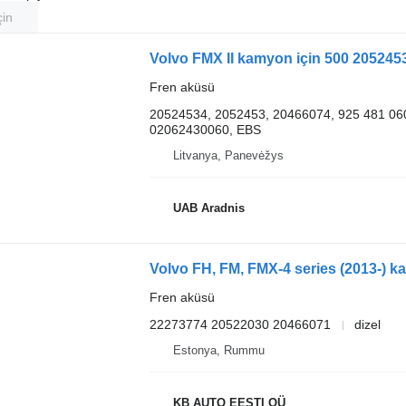
çin
Volvo FMX II kamyon için 500 205245
Fren aküsü
20524534, 2052453, 20466074, 925 481 060
02062430060, EBS
Litvanya, Panevėžys
UAB Aradnis
Volvo FH, FM, FMX-4 series (2013-) k
Fren aküsü
22273774 20522030 20466071
dizel
Estonya, Rummu
KB AUTO EESTI OÜ