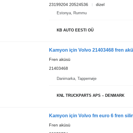
23199204 20524536
dizel
Estonya, Rummu
KB AUTO EESTI OÜ
Kamyon için Volvo 21403468 fren ak
Fren aküsü
21403468
Danimarka, Tappernøje
KNL TRUCKPARTS APS – DENMARK
Kamyon için Volvo fm euro 6 fren sili
Fren aküsü