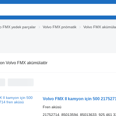
o FMX yedek parçalar
Volvo FMX pnömatik
Volvo FMX akümüla
on Volvo FMX akümülatör
Volvo FMX II kamyon için 500 217527
Fren aküsü
21752714, 85013594, 85013633, 925 461 3