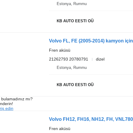
Estonya, Rummu
KB AUTO EESTI OÜ
Volvo FL, FE (2005-2014) kamyon için 
Fren aküsü
21262793 20780791
dizel
Estonya, Rummu
KB AUTO EESTI OÜ
ı bulamadınız mı?
önderin!
iş edin
Volvo FH12, FH16, NH12, FH, VNL780 
Fren aküsü