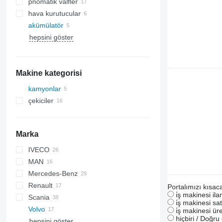
pnömatik valfler
hava kurutucular
akümülatör
hepsini göster
Makine kategorisi
kamyonlar
çekiciler
Marka
IVECO
CF
MAN
LF
EuroCargo
Mercedes-Benz
XF
Stralis
L2000
Renault
TGA
A-Class
Atleon
Portalımızı kısac
i̇ş makinesi il
Scania
TGS
Actros
Magnum
i̇ş makinesi sat
Volvo
TGX
Atego
Midliner
R-series
i̇ş makinesi üre
hiçbiri / Doğr
hepsini göster
Sprinter
Midlum
S-series
FH