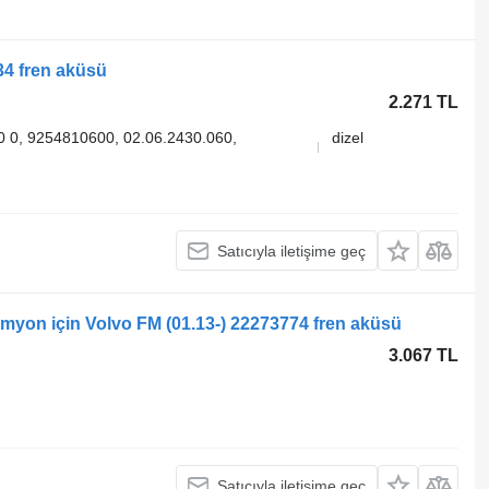
34 fren aküsü
2.271 TL
 0, 9254810600, 02.06.2430.060,
dizel
Satıcıyla iletişime geç
amyon için Volvo FM (01.13-) 22273774 fren aküsü
3.067 TL
Satıcıyla iletişime geç