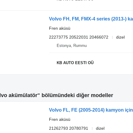
Volvo FH, FM, FMX-4 series (2013-) k
Fren aküsü
22273775 20522031 20466072
dizel
Estonya, Rummu
KB AUTO EESTI OÜ
vo akümülatör" bölümündeki diğer modeller
Volvo FL, FE (2005-2014) kamyon için 
Fren aküsü
21262793 20780791
dizel