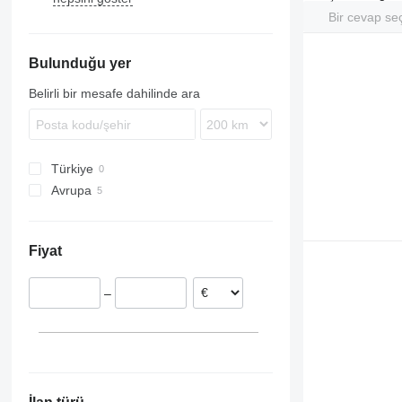
Bir cevap se
Premium
FMX
FH12
VNL
FH16
Bulunduğu yer
Belirli bir mesafe dahilinde ara
Türkiye
Avrupa
Litvanya
Estonya
Fiyat
–