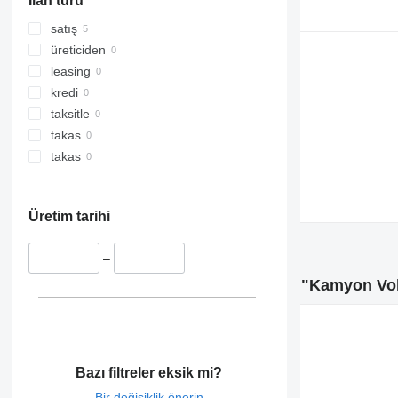
İlan türü
satış
üreticiden
leasing
kredi
taksitle
takas
takas
Üretim tarihi
–
"Kamyon Vol
Bazı filtreler eksik mi?
Bir değişiklik önerin