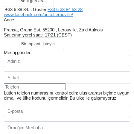
Beni geri ara
+33 6 38 84...
Göster
+33 6 38 84 53 28
www.facebook.com/auto.Lerouville/
Adres
Fransa, Grand Est, 55200 , Lerouville, Za d'Aulnois
Satıcının yerel saati: 17:21 (CEST)
Bir toplantı isteyin
Mesaj gönder
Lütfen telefon numarasını kontrol edin: uluslararası biçime uygun
olmalı ve ülke kodunu içermelidir.
Bu ülke ile çalışmıyoruz