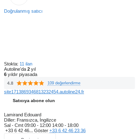
Doğrulanmış satıcı
Stokta:
11 ilan
Autoline'da
2
yıl
6
yıldır piyasada
4.8
109 değerlendirme
site1713869346813232454.autoline24.fr
Satıcıya abone olun
Lamirand Edouard
Diller:
Fransızca, İngilizce
Sal - Cmt
09:00 - 12:00 14:00 - 18:00
+33 6 42 46...
Göster
+33 6 42 46 23 36