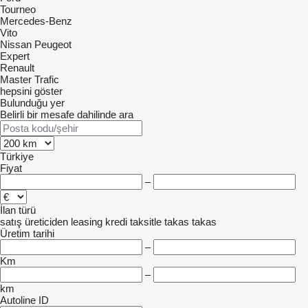
Tourneo
Mercedes-Benz
Vito
Nissan
Peugeot
Expert
Renault
Master
Trafic
hepsini göster
Bulunduğu yer
Belirli bir mesafe dahilinde ara
Türkiye
Fiyat
–
İlan türü
satış
üreticiden
leasing
kredi
taksitle
takas
takas
Üretim tarihi
–
Km
–
km
Autoline ID