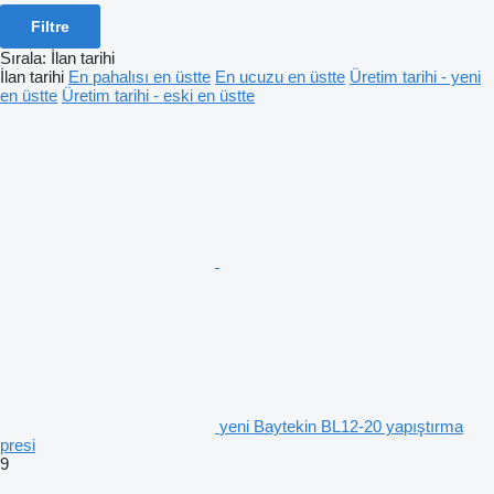
Filtre
Sırala
:
İlan tarihi
İlan tarihi
En pahalısı en üstte
En ucuzu en üstte
Üretim tarihi - yeni
en üstte
Üretim tarihi - eski en üstte
yeni Baytekin BL12-20 yapıştırma
presi
9