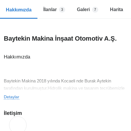
İlanlar
Galeri
Harita
Hakkımızda
3
7
Baytekin Makina İnşaat Otomotiv A.Ş.
Hakkımızda
Baytekin Makina 2018 yılında Kocaeli nde Burak Aytekin
tarafından kurulmuştur.Hidrolik makina ve tasarım tecrübemizle
ahşap presleri tasarımlarımızı kendi bünyesinde lisanslı tasarım
Detaylar
programlarıyla yapar analiz eder ve tecrübeli personelimizle
imalat aşamasında kaliteli ürünleri müşterimize sunarız.Müşteri
İletişim
memnuniyeti her şeyden önde gelen bir düşünce ile bu yola
çıktık.