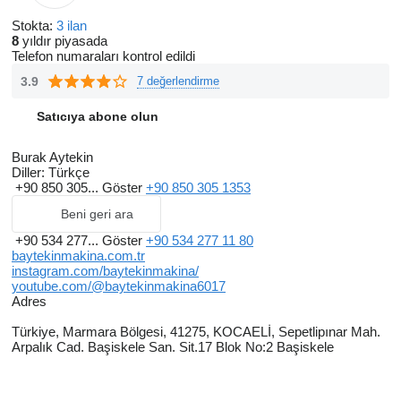
Misyonumuz
Stokta:
3 ilan
8
yıldır piyasada
Ahşap lamine pres leri üzerinde teknolojik fonksiyonel dayanıklı
Telefon numaraları kontrol edildi
kaliteli uygun fiyat ile işinde kaliteli üretim yapmak isteyen her
3.9
7 değerlendirme
kez in alabileceği makina lar üretmekteyiz.
Satıcıya abone olun
Vizyonumuz
Burak Aytekin
Ahşap Presleri üzerine yerli piyasada önde gelen kalıcı marka
Diller:
Türkçe
olmak ve sonrasında ihracat hedeflerimizi gerçekleştirerek yurt
+90 850 305...
Göster
+90 850 305 1353
dışında kaliteli kalıcı bir marka olmak.
Beni geri ara
+90 534 277...
Göster
+90 534 277 11 80
baytekinmakina.com.tr
instagram.com/baytekinmakina/
youtube.com/@baytekinmakina6017
Adres
Türkiye, Marmara Bölgesi, 41275, KOCAELİ, Sepetlipınar Mah.
Arpalık Cad. Başiskele San. Sit.17 Blok No:2 Başiskele