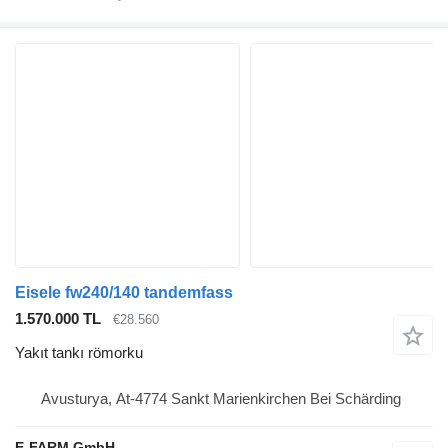
Eisele fw240/140 tandemfass
1.570.000 TL
€28.560
Yakıt tankı römorku
Avusturya, At-4774 Sankt Marienkirchen Bei Schärding
E-FARM GmbH