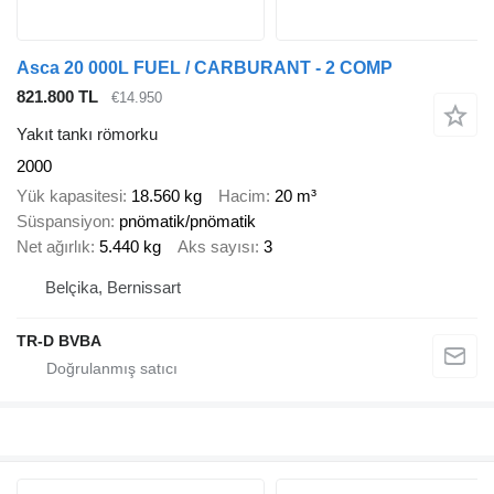
Asca 20 000L FUEL / CARBURANT - 2 COMP
821.800 TL
€14.950
Yakıt tankı römorku
2000
Yük kapasitesi
18.560 kg
Hacim
20 m³
Süspansiyon
pnömatik/pnömatik
Net ağırlık
5.440 kg
Aks sayısı
3
Belçika, Bernissart
TR-D BVBA