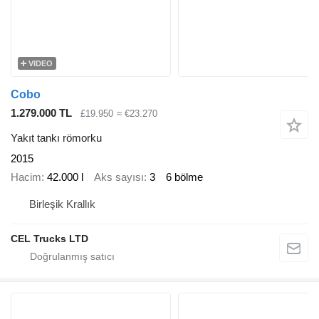
VIDEO
Cobo
1.279.000 TL
£19.950
≈ €23.270
Yakıt tankı römorku
2015
Hacim
42.000 l
Aks sayısı
3
6 bölme
Birleşik Krallık
CEL Trucks LTD