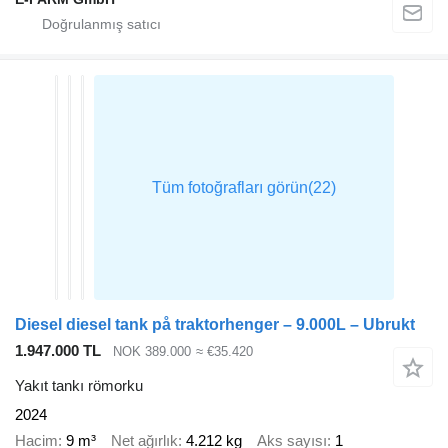
Diesel diesel tank på traktorhenger – 9.000L – Ubrukt
1.947.000 TL
NOK 389.000
≈ €35.420
Yakıt tankı römorku
2024
Hacim
9 m³
Net ağırlık
4.212 kg
Aks sayısı
1