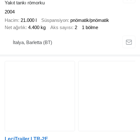
Yakıt tankı römorku
2004
Hacim
21.000 l
Süspansiyon
pnömatik/pnömatik
Net ağırlık
4.400 kg
Aks sayısı
2
1 bölme
İtalya, Barletta (BT)
LeciTrailer LTR-2E