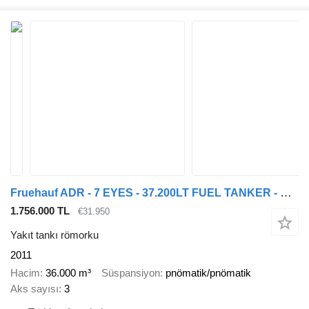
Fruehauf ADR - 7 EYES - 37.200LT FUEL TANKER - BPW
1.756.000 TL
€31.950
Yakıt tankı römorku
2011
Hacim
36.000 m³
Süspansiyon
pnömatik/pnömatik
Aks sayısı
3