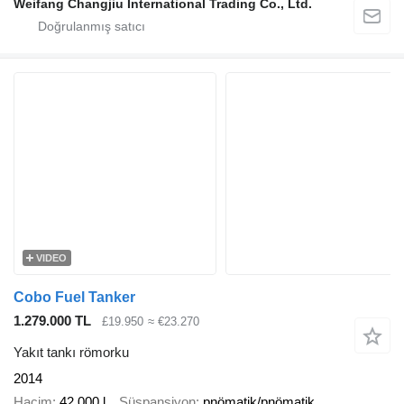
Weifang Changjiu International Trading Co., Ltd.
VIDEO
Cobo Fuel Tanker
1.279.000 TL
£19.950
≈ €23.270
Yakıt tankı römorku
2014
Hacim
42.000 l
Süspansiyon
pnömatik/pnömatik