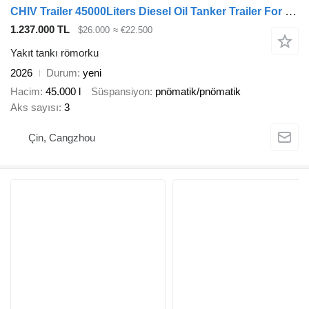
CHIV Trailer 45000Liters Diesel Oil Tanker Trailer For Sale in Tanzania
1.237.000 TL
$26.000
≈ €22.500
Yakıt tankı römorku
2026
Durum
yeni
Hacim
45.000 l
Süspansiyon
pnömatik/pnömatik
Aks sayısı
3
Çin, Cangzhou