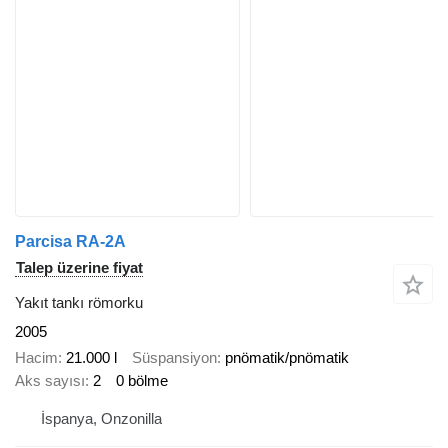
Parcisa RA-2A
Talep üzerine fiyat
Yakıt tankı römorku
2005
Hacim
21.000 l
Süspansiyon
pnömatik/pnömatik
Aks sayısı
2
0 bölme
İspanya, Onzonilla