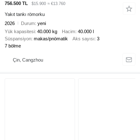
756.500 TL
$15.900
≈ €13.760
Yakıt tankı römorku
2026
Durum
yeni
Yük kapasitesi
40.000 kg
Hacim
40.000 l
Süspansiyon
makas/pnömatik
Aks sayısı
3
7 bölme
Çin, Cangzhou