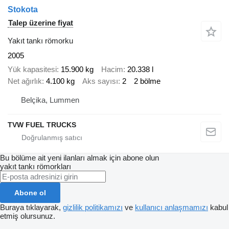
Stokota
Talep üzerine fiyat
Yakıt tankı römorku
2005
Yük kapasitesi
15.900 kg
Hacim
20.338 l
Net ağırlık
4.100 kg
Aks sayısı
2
2 bölme
Belçika, Lummen
TVW FUEL TRUCKS
Bu bölüme ait yeni ilanları almak için abone olun
yakıt tankı römorkları
Abone ol
Buraya tıklayarak,
gizlilik politikamızı
ve
kullanıcı anlaşmamızı
kabul
etmiş olursunuz.