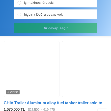
i̇ş makinesi üreticisi
hiçbiri / Doğru cevap yok
Bir cevap seçin
VIDEO
CHIV Trailer Aluminum alloy fuel tanker trailer sold to Tanzania
1.070.000 TL
$22.500
≈ €19.470