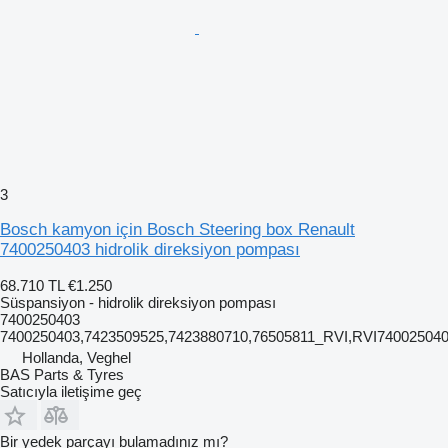
3
Bosch kamyon için Bosch Steering box Renault
7400250403 hidrolik direksiyon pompası
68.710 TL
€1.250
Süspansiyon - hidrolik direksiyon pompası
7400250403
7400250403,7423509525,7423880710,76505811_RVI,RVI74002504
Hollanda, Veghel
BAS Parts & Tyres
Satıcıyla iletişime geç
Bir yedek parçayı bulamadınız mı?