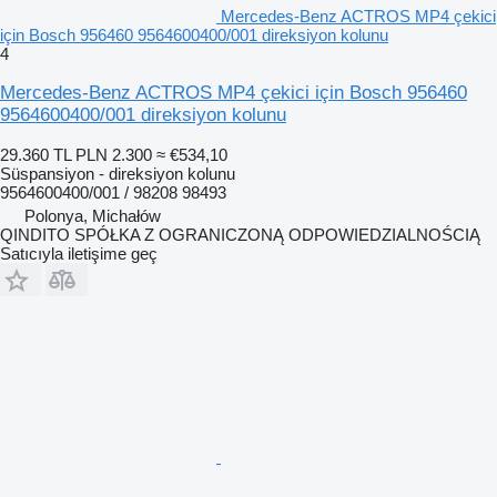
Mercedes-Benz ACTROS MP4 çekici
için Bosch 956460 9564600400/001 direksiyon kolunu
4
Mercedes-Benz ACTROS MP4 çekici için Bosch 956460
9564600400/001 direksiyon kolunu
29.360 TL
PLN 2.300
≈ €534,10
Süspansiyon - direksiyon kolunu
9564600400/001 / 98208 98493
Polonya, Michałów
QINDITO SPÓŁKA Z OGRANICZONĄ ODPOWIEDZIALNOŚCIĄ
Satıcıyla iletişime geç