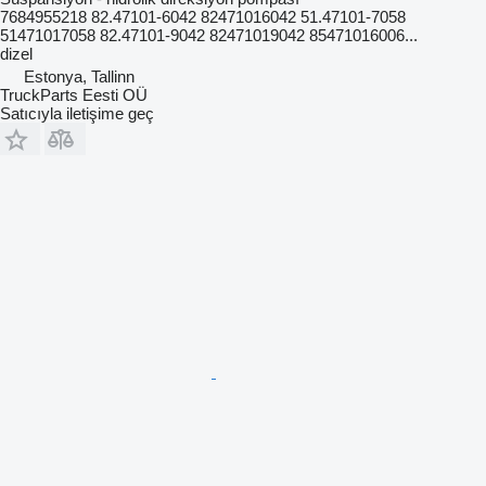
7684955218 82.47101-6042 82471016042 51.47101-7058
51471017058 82.47101-9042 82471019042 85471016006...
dizel
Estonya, Tallinn
TruckParts Eesti OÜ
Satıcıyla iletişime geç