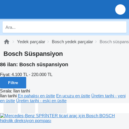
Yedek parçalar
Bosch yedek parçalar
Bosch süspans
Bosch Süspansiyon
86 ilan:
Bosch süspansiyon
Fiyat:
4.100 TL - 220.000 TL
Filtre
Sırala
:
İlan tarihi
İlan tarihi
En pahalısı en üstte
En ucuzu en üstte
Üretim tarihi - yeni
en üstte
Üretim tarihi - eski en üstte