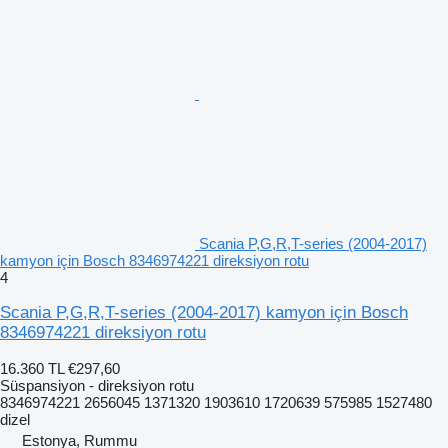
Scania P,G,R,T-series (2004-2017)
kamyon için Bosch 8346974221 direksiyon rotu
4
Scania P,G,R,T-series (2004-2017) kamyon için Bosch
8346974221 direksiyon rotu
16.360 TL
€297,60
Süspansiyon - direksiyon rotu
8346974221 2656045 1371320 1903610 1720639 575985 1527480
dizel
Estonya, Rummu