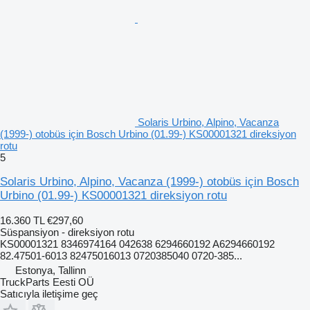
Solaris Urbino, Alpino, Vacanza
(1999-) otobüs için Bosch Urbino (01.99-) KS00001321 direksiyon
rotu
5
Solaris Urbino, Alpino, Vacanza (1999-) otobüs için Bosch
Urbino (01.99-) KS00001321 direksiyon rotu
16.360 TL
€297,60
Süspansiyon - direksiyon rotu
KS00001321 8346974164 042638 6294660192 A6294660192
82.47501-6013 82475016013 0720385040 0720-385...
Estonya, Tallinn
TruckParts Eesti OÜ
Satıcıyla iletişime geç