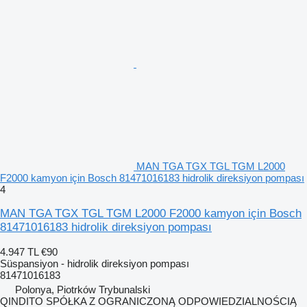
MAN TGA TGX TGL TGM L2000
F2000 kamyon için Bosch 81471016183 hidrolik direksiyon pompası
4
MAN TGA TGX TGL TGM L2000 F2000 kamyon için Bosch
81471016183 hidrolik direksiyon pompası
4.947 TL
€90
Süspansiyon - hidrolik direksiyon pompası
81471016183
Polonya, Piotrków Trybunalski
QINDITO SPÓŁKA Z OGRANICZONĄ ODPOWIEDZIALNOŚCIĄ