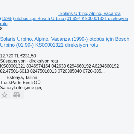
Solaris Urbino, Alpino, Vacanza
(1999-) otobüs için Bosch Urbino (01.99-) KS00001321 direksiyon
rotu
8
Solaris Urbino, Alpino, Vacanza (1999-) otobüs için Bosch
Urbino (01.99-) KS00001321 direksiyon rotu
12.720 TL
€231,50
Süspansiyon - direksiyon rotu
KS00001321 8346974164 042638 6294660192 A6294660192
82.47501-6013 82475016013 0720385040 0720-385...
Estonya, Tallinn
TruckParts Eesti OÜ
Satıcıyla iletişime geç