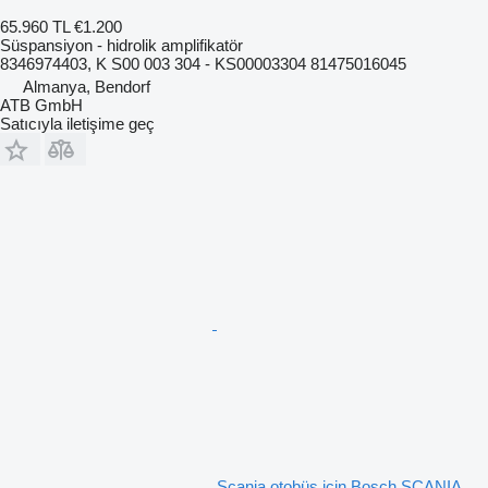
65.960 TL
€1.200
Süspansiyon - hidrolik amplifikatör
8346974403, K S00 003 304 - KS00003304 81475016045
Almanya, Bendorf
ATB GmbH
Satıcıyla iletişime geç
Scania otobüs için Bosch SCANIA