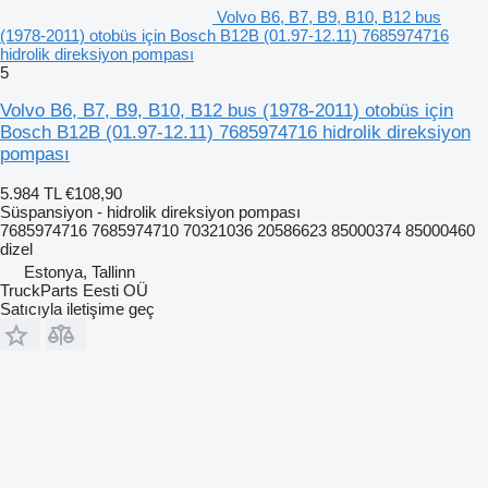
Volvo B6, B7, B9, B10, B12 bus
(1978-2011) otobüs için Bosch B12B (01.97-12.11) 7685974716
hidrolik direksiyon pompası
5
Volvo B6, B7, B9, B10, B12 bus (1978-2011) otobüs için
Bosch B12B (01.97-12.11) 7685974716 hidrolik direksiyon
pompası
5.984 TL
€108,90
Süspansiyon - hidrolik direksiyon pompası
7685974716 7685974710 70321036 20586623 85000374 85000460
dizel
Estonya, Tallinn
TruckParts Eesti OÜ
Satıcıyla iletişime geç