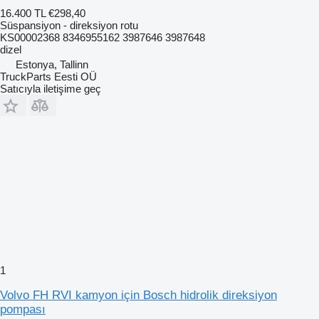
16.400 TL
€298,40
Süspansiyon - direksiyon rotu
KS00002368 8346955162 3987646 3987648
dizel
Estonya, Tallinn
TruckParts Eesti OÜ
Satıcıyla iletişime geç
1
Volvo FH RVI kamyon için Bosch hidrolik direksiyon
pompası