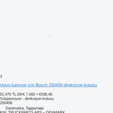
3
Volvo kamyon için Bosch 250458 direksiyon kutusu
51.470 TL
DKK 7.000
≈ €936,40
Süspansiyon - direksiyon kutusu
250458
Danimarka, Tappernøje
KNL TRUCKPARTS APS – DENMARK