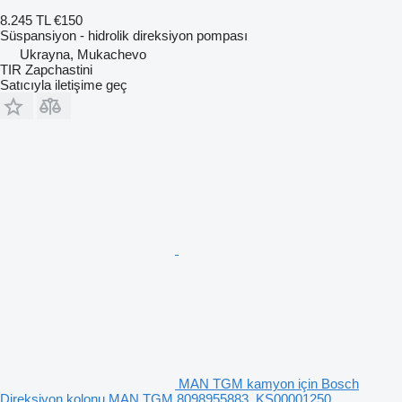
8.245 TL
€150
Süspansiyon - hidrolik direksiyon pompası
Ukrayna, Mukachevo
TIR Zapchastini
Satıcıyla iletişime geç
MAN TGM kamyon için Bosch
Direksiyon kolonu MAN TGM 8098955883, KS00001250