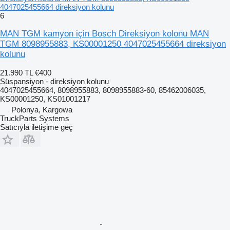
4047025455664 direksiyon kolunu
6
MAN TGM kamyon için Bosch Direksiyon kolonu MAN
TGM 8098955883, KS00001250 4047025455664 direksiyon
kolunu
21.990 TL
€400
Süspansiyon - direksiyon kolunu
4047025455664, 8098955883, 8098955883-60, 85462006035,
KS00001250, KS01001217
Polonya, Kargowa
TruckParts Systems
Satıcıyla iletişime geç