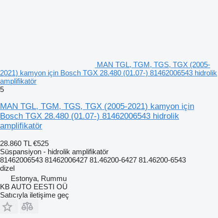
MAN TGL, TGM, TGS, TGX (2005-
2021) kamyon için Bosch TGX 28.480 (01.07-) 81462006543 hidrolik
amplifikatör
5
MAN TGL, TGM, TGS, TGX (2005-2021) kamyon için
Bosch TGX 28.480 (01.07-) 81462006543 hidrolik
amplifikatör
28.860 TL
€525
Süspansiyon - hidrolik amplifikatör
81462006543 81462006427 81.46200-6427 81.46200-6543
dizel
Estonya, Rummu
KB AUTO EESTI OÜ
Satıcıyla iletişime geç