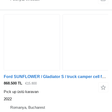
Ford SUNFLOWER / Gladiator S / truck camper cell for pickup
868.500 TL
€15.800
Pıck up üstü karavan
2022
Romanya, Bucharest