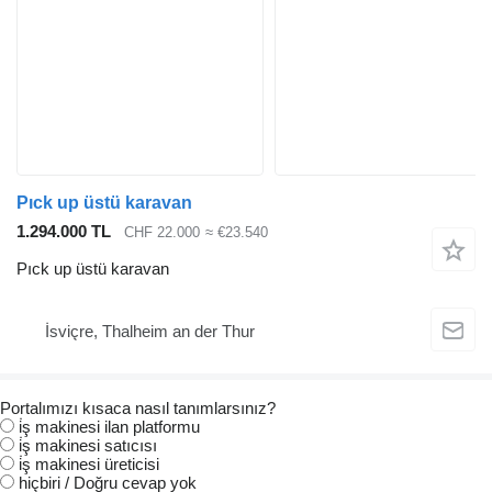
Pıck up üstü karavan
1.294.000 TL
CHF 22.000
≈ €23.540
Pıck up üstü karavan
İsviçre, Thalheim an der Thur
Portalımızı kısaca nasıl tanımlarsınız?
i̇ş makinesi ilan platformu
i̇ş makinesi satıcısı
i̇ş makinesi üreticisi
hiçbiri / Doğru cevap yok