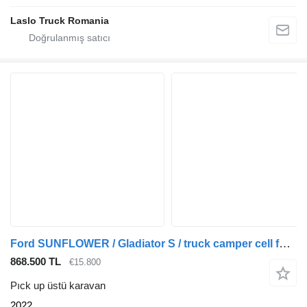
Laslo Truck Romania
Ford SUNFLOWER / Gladiator S / truck camper cell for pickup
868.500 TL
€15.800
Pıck up üstü karavan
2022