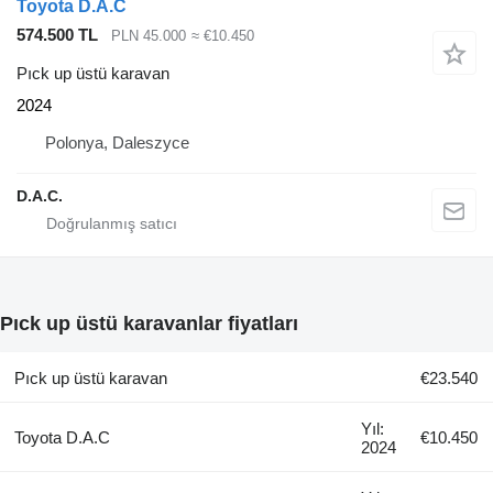
Toyota D.A.C
574.500 TL
PLN 45.000
≈ €10.450
Pıck up üstü karavan
2024
Polonya, Daleszyce
D.A.C.
Pıck up üstü karavanlar fiyatları
Pıck up üstü karavan
€23.540
Yıl:
Toyota D.A.C
€10.450
2024