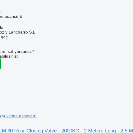
0
me asansörü
le
oz y Lancharro S.L
e geç
 mı satıyorsunuz?
ilirsiniz!
s yükleme asansörü
LM.30 Rear Closing Valve - 2000KG - 2 Meters Long - 2.5 M