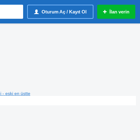
Oturum Aç / Kayıt Ol
İlan verin
i - eski en üstte