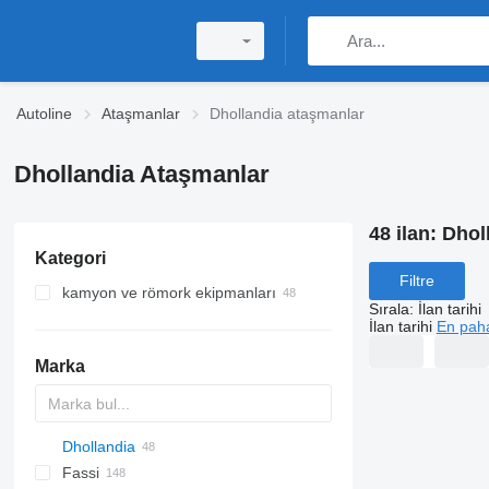
Autoline
Ataşmanlar
Dhollandia ataşmanlar
Dhollandia Ataşmanlar
48 ilan:
Dhol
Kategori
Filtre
kamyon ve römork ekipmanları
Sırala
:
İlan tarihi
yükleme asansörleri
İlan tarihi
En paha
swap body konteyner
Marka
swap body kutular
Dhollandia
A-Series
EK-S
W series
BW
CK
MAXIMA
120
MT
Inogam
CF
Fassi
SUPRA
572G
35
Sirius
M-series