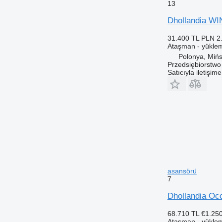
13
Dhollandia W
31.400 TL
PLN 2
Ataşman - yükle
Polonya, Miń
Przedsiębiorstw
Satıcıyla iletişim
asansörü
7
Dhollandia Occ
68.710 TL
€1.25
Ataşman - yükle