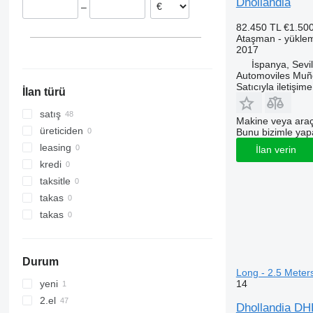
Dhollandia
–
Portekiz
82.450 TL
€1.50
Belçika
Ataşman - yükle
Romanya
2017
Macaristan
İspanya, Sevil
Automoviles Muñ
hepsini göster
Satıcıyla iletişim
İlan türü
satış
Makine veya araç
üreticiden
Bunu bizimle yapab
leasing
İlan verin
kredi
taksitle
takas
takas
Durum
Long - 2.5 Meter
14
yeni
2.el
Dhollandia DH