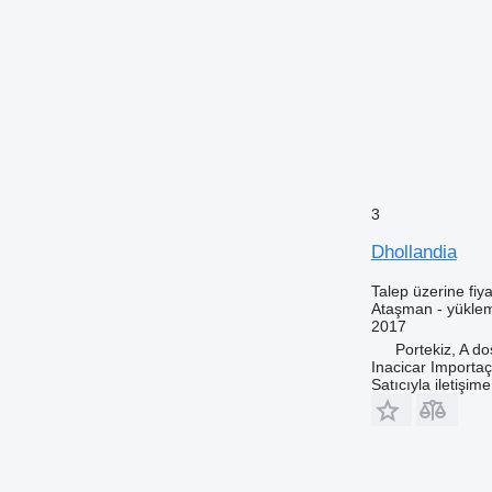
3
Dhollandia
Talep üzerine fiya
Ataşman - yükle
2017
Portekiz, A d
Inacicar Import
Satıcıyla iletişim