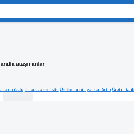
landia ataşmanlar
lısı en üstte
En ucuzu en üstte
Üretim tarihi - yeni en üstte
Üretim tarih