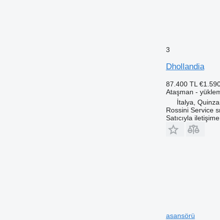
3
Dhollandia
87.400 TL
€1.59
Ataşman - yükle
İtalya, Quinza
Rossini Service sr
Satıcıyla iletişim
asansörü