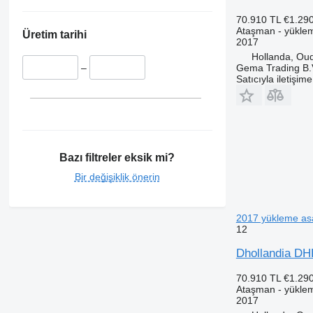
70.910 TL
€1.29
Ataşman - yükle
Üretim tarihi
2017
Hollanda, Ou
Gema Trading B.
–
Satıcıyla iletişim
Bazı filtreler eksik mi?
Bir değişiklik önerin
2017 yükleme as
12
Dhollandia DH
70.910 TL
€1.29
Ataşman - yükle
2017