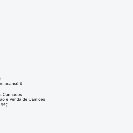
t
me asansörü
os Cunhados
ação e Venda de Camiões
e geç