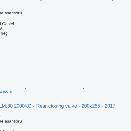
0
me asansörü
d Gastel
V.
e geç
ansörü
LM.30 2000KG - Rear closing valve - 200x255 - 2017
0
me asansörü