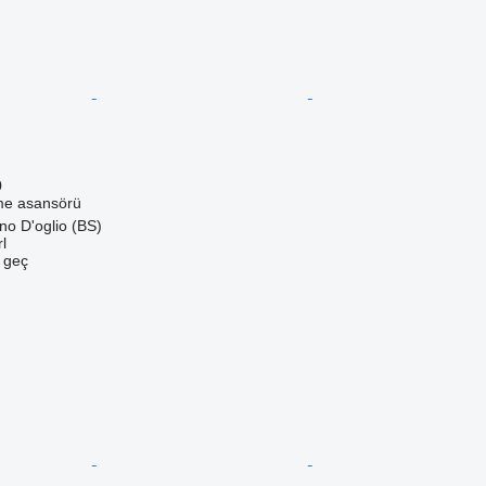
0
me asansörü
no D'oglio (BS)
l
e geç