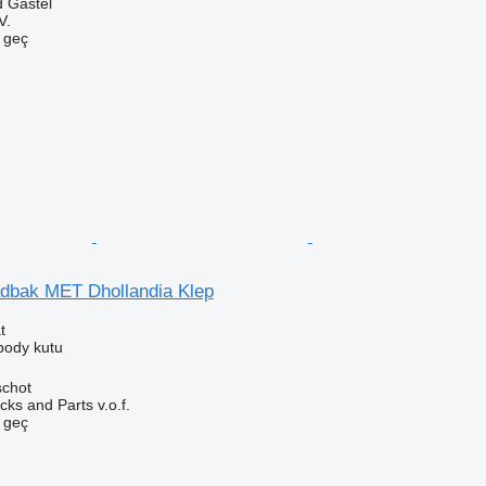
d Gastel
V.
e geç
adbak MET Dhollandia Klep
t
body kutu
schot
ks and Parts v.o.f.
e geç