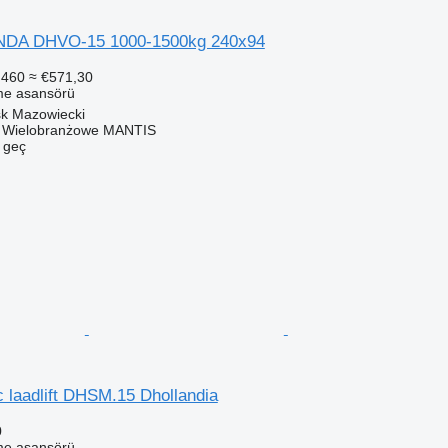
INDA DHVO-15 1000-1500kg 240x94
.460
≈ €571,30
me asansörü
sk Mazowiecki
o Wielobranżowe MANTIS
e geç
 laadlift DHSM.15 Dhollandia
0
me asansörü