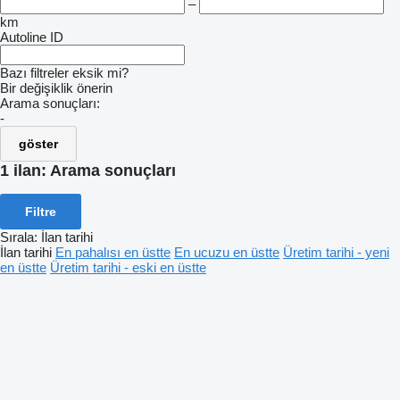
–
km
Autoline ID
Bazı filtreler eksik mi?
Bir değişiklik önerin
Arama sonuçları:
-
göster
1 ilan:
Arama sonuçları
Filtre
Sırala
:
İlan tarihi
İlan tarihi
En pahalısı en üstte
En ucuzu en üstte
Üretim tarihi - yeni
en üstte
Üretim tarihi - eski en üstte