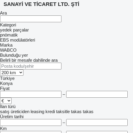
SANAYİ VE TİCARET LTD. ŞTİ
Ara
Kategori
yedek parçalar
pnömatik
EBS modülatörleri
Marka
WABCO
Bulunduğu yer
Belirli bir mesafe dahilinde ara
Türkiye
Konya
Fiyat
–
İlan türü
satış
üreticiden
leasing
kredi
taksitle
takas
takas
Üretim tarihi
–
Km