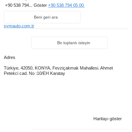
+90 538 794...
Göster
+90 538 794 05 00
revizyon firmaları ve ticari araç sektöründeki iş ortaklarımıza
rekabetçi çözümler sunuyoruz.
Beni geri ara
Uzun vadeli ve karşılıklı güvene dayalı iş birlikleri kurmaya önem
symauto.com.tr
veriyor, yeni iş ortaklarıyla tanışmaktan ve uluslararası
pazarlarda sürdürülebilir ticari ilişkiler geliştirmekten memnuniyet
Bir toplantı isteyin
duyuyoruz.
Adres
Türkiye, 42050, KONYA, Fevziçakmak Mahallesi. Ahmet
Petekci cad. No :10/EH Karatay
Haritayı göster