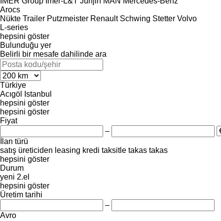
IMER Group
Imer-L&T
Junjin
MAN
Mercedes-Benz
Arocs
Nükte Trailer
Putzmeister
Renault
Schwing
Stetter
Volvo
L-series
hepsini göster
Bulunduğu yer
Belirli bir mesafe dahilinde ara
Türkiye
Acıgöl
Istanbul
hepsini göster
hepsini göster
Fiyat
–
İlan türü
satış
üreticiden
leasing
kredi
taksitle
takas
takas
hepsini göster
Durum
yeni
2.el
hepsini göster
Üretim tarihi
–
Avro