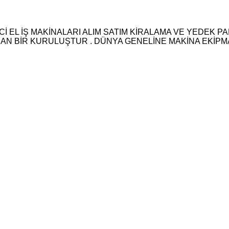
İNCİ EL İŞ MAKİNALARI ALIM SATIM KİRALAMA VE YEDE
UNAN BİR KURULUŞTUR . DÜNYA GENELİNE MAKİNA EKİP