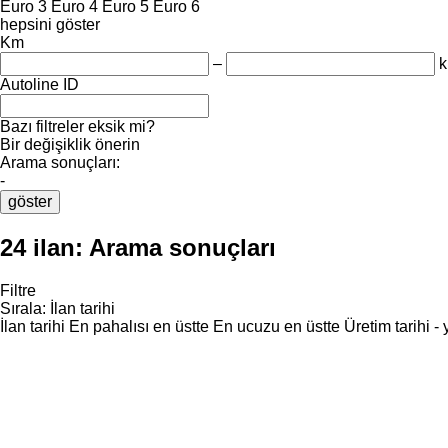
Euro 3
Euro 4
Euro 5
Euro 6
hepsini göster
Km
–
Autoline ID
Bazı filtreler eksik mi?
Bir değişiklik önerin
Arama sonuçları:
-
göster
24 ilan:
Arama sonuçları
Filtre
Sırala
:
İlan tarihi
İlan tarihi
En pahalısı en üstte
En ucuzu en üstte
Üretim tarihi -