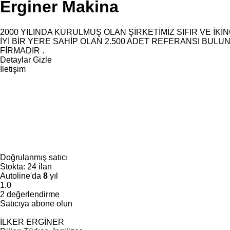
Erginer Makina
2000 YILINDA KURULMUŞ OLAN ŞİRKETİMİZ SIFIR VE İK
İYİ BİR YERE SAHİP OLAN 2.500 ADET REFERANSI BUL
FİRMADIR .
Detaylar
Gizle
İletişim
Doğrulanmış satıcı
Stokta:
24 ilan
Autoline'da
8
yıl
1.0
2 değerlendirme
Satıcıya abone olun
İLKER ERGİNER