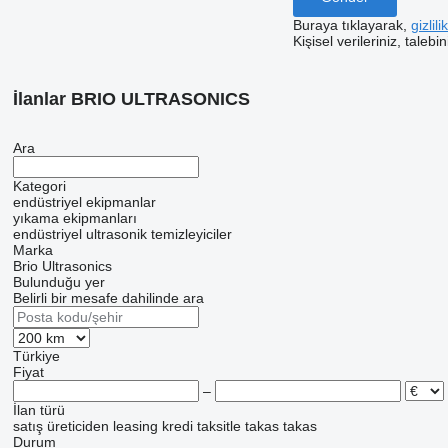
Buraya tıklayarak,
gizlil
Kişisel verileriniz, taleb
İlanlar BRIO ULTRASONICS
Ara
Kategori
endüstriyel ekipmanlar
yıkama ekipmanları
endüstriyel ultrasonik temizleyiciler
Marka
Brio Ultrasonics
Bulunduğu yer
Belirli bir mesafe dahilinde ara
Türkiye
Fiyat
–
İlan türü
satış
üreticiden
leasing
kredi
taksitle
takas
takas
Durum