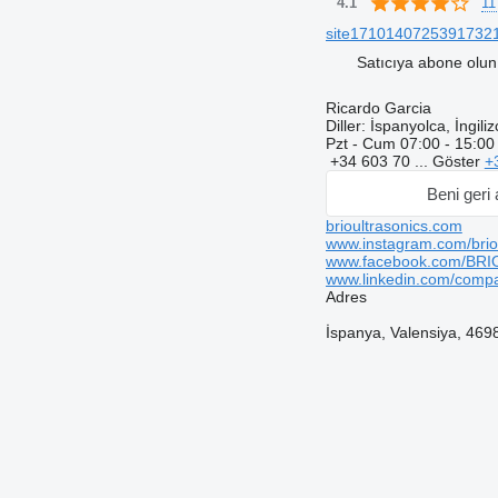
11
4.1
site171014072539173217
Satıcıya abone olun
Ricardo Garcia
Diller:
İspanyolca, İngiliz
Pzt - Cum
07:00 - 15:00
+34 603 70 ...
Göster
+
Beni geri 
brioultrasonics.com
www.instagram.com/briou
www.facebook.com/BRIO
www.linkedin.com/compan
Adres
İspanya, Valensiya, 4698