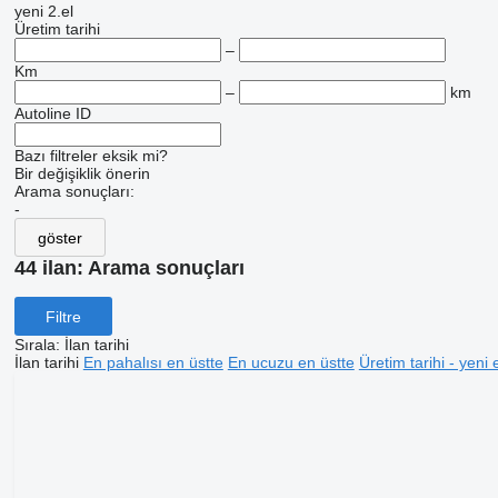
yeni
2.el
Üretim tarihi
–
Km
–
km
Autoline ID
Bazı filtreler eksik mi?
Bir değişiklik önerin
Arama sonuçları:
-
göster
44 ilan:
Arama sonuçları
Filtre
Sırala
:
İlan tarihi
İlan tarihi
En pahalısı en üstte
En ucuzu en üstte
Üretim tarihi - yeni 