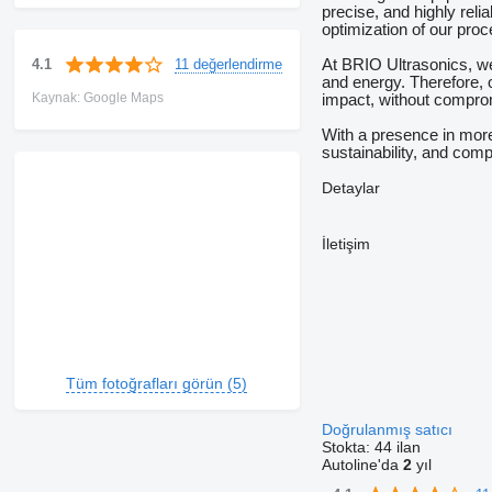
precise, and highly rel
optimization of our proc
11 değerlendirme
4.1
At BRIO Ultrasonics, we 
and energy. Therefore, 
Kaynak: Google Maps
impact, without compromi
With a presence in more
sustainability, and com
Detaylar
İletişim
Tüm fotoğrafları görün (5)
Doğrulanmış satıcı
Stokta:
44 ilan
Autoline'da
2
yıl