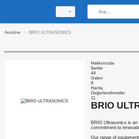
Autoline
BRIO ULTRASONICS
Hakkımızda
İlanlar
44
Galeri
8
Harita
Değerlendirmeler
11
BRIO ULT
BRIO Ultrasonics is an 
commitment to innovation
Our range of equipment 