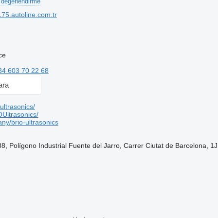
 değerlendirme
5.autoline.com.tr
ce
34 603 70 22 68
ara
ltrasonics/
Ultrasonics/
y/brio-ultrasonics
8, Polígono Industrial Fuente del Jarro, Carrer Ciutat de Barcelona, 1J