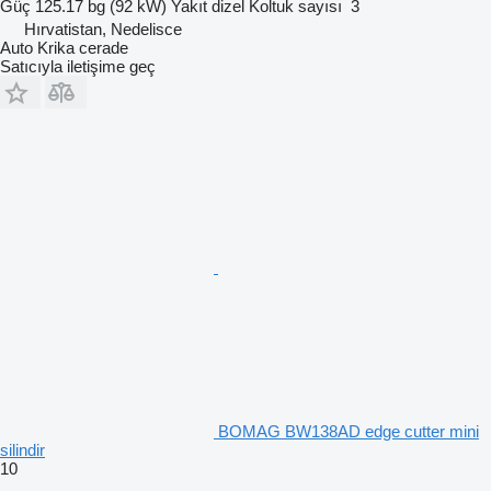
Güç
125.17 bg (92 kW)
Yakıt
dizel
Koltuk sayısı
3
Hırvatistan, Nedelisce
Auto Krika cerade
Satıcıyla iletişime geç
BOMAG BW138AD edge cutter mini
silindir
10