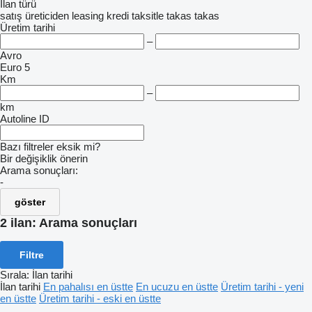
İlan türü
satış
üreticiden
leasing
kredi
taksitle
takas
takas
Üretim tarihi
–
Avro
Euro 5
Km
–
km
Autoline ID
Bazı filtreler eksik mi?
Bir değişiklik önerin
Arama sonuçları:
-
göster
2 ilan:
Arama sonuçları
Filtre
Sırala
:
İlan tarihi
İlan tarihi
En pahalısı en üstte
En ucuzu en üstte
Üretim tarihi - yeni
en üstte
Üretim tarihi - eski en üstte