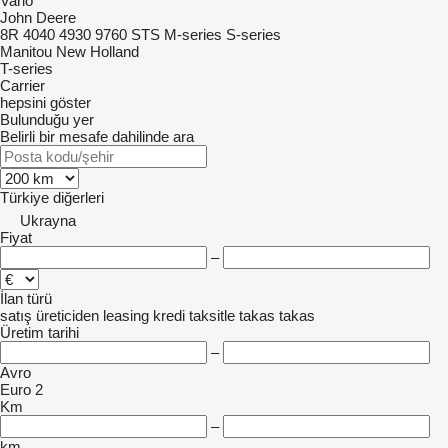
Vario
John Deere
8R
4040
4930
9760 STS
M-series
S-series
Manitou
New Holland
T-series
Carrier
hepsini göster
Bulunduğu yer
Belirli bir mesafe dahilinde ara
Türkiye
diğerleri
Ukrayna
Fiyat
–
İlan türü
satış
üreticiden
leasing
kredi
taksitle
takas
takas
Üretim tarihi
–
Avro
Euro 2
Km
–
km