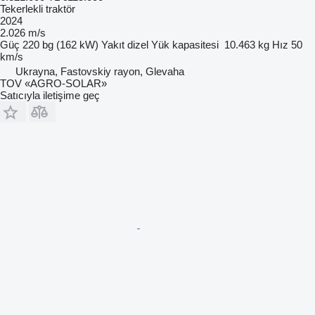
Tekerlekli traktör
2024
2.026 m/s
Güç
220 bg (162 kW)
Yakıt
dizel
Yük kapasitesi
10.463 kg
Hız
50
km/s
Ukrayna, Fastovskiy rayon, Glevaha
TOV «AGRO-SOLAR»
Satıcıyla iletişime geç