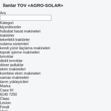
İlanlar TOV «AGRO-SOLAR»
Ara
Kategori
biçerdöverler
hububat hasat makineleri
traktörler
tekerlekli traktörler
sulama sistemleri
kendi yürür ilaçlama makineleri
toprak işleme makineleri
tırmıklar
diskli tırmıklar
döner pulluklar
ekim makineleri
kombine ekim makineleri
saman makineleri
tarım yükleyicileri
Marka
Case IH
6140
7250
Claas
Lexion
Fendt