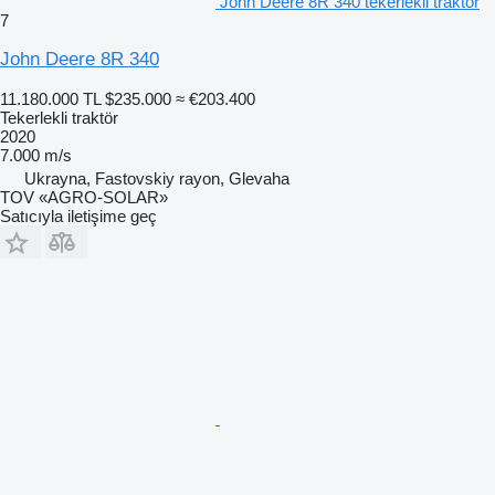
John Deere 8R 340 tekerlekli traktör
7
John Deere 8R 340
11.180.000 TL
$235.000
≈ €203.400
Tekerlekli traktör
2020
7.000 m/s
Ukrayna, Fastovskiy rayon, Glevaha
TOV «AGRO-SOLAR»
Satıcıyla iletişime geç