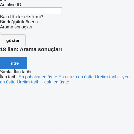
Autoline ID
Bazı filtreler eksik mi?
Bir değişiklik önerin
Arama sonuçları:
-
göster
18 ilan:
Arama sonuçları
Filtre
Sırala
:
İlan tarihi
İlan tarihi
En pahalısı en üstte
En ucuzu en üstte
Üretim tarihi - yeni
en üstte
Üretim tarihi - eski en üstte