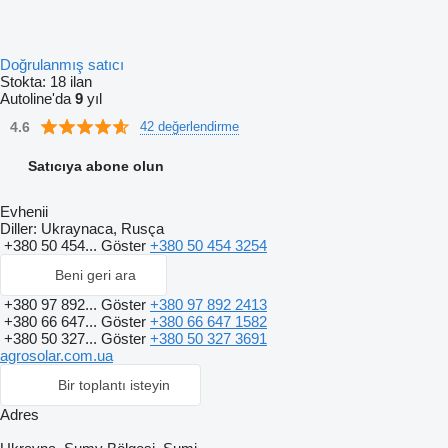
Doğrulanmış satıcı
Stokta:
18 ilan
Autoline'da
9
yıl
4.6
42 değerlendirme
Satıcıya abone olun
Evhenii
Diller:
Ukraynaca, Rusça
+380 50 454...
Göster
+380 50 454 3254
Beni geri ara
+380 97 892...
Göster
+380 97 892 2413
+380 66 647...
Göster
+380 66 647 1582
+380 50 327...
Göster
+380 50 327 3691
agrosolar.com.ua
Bir toplantı isteyin
Adres