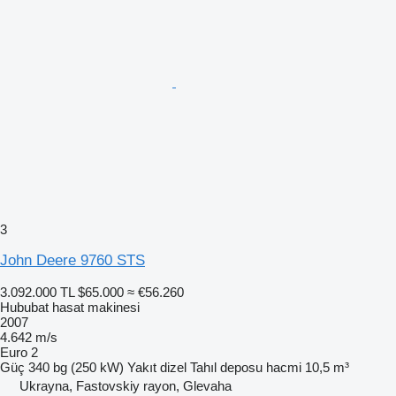
3
John Deere 9760 STS
3.092.000 TL
$65.000
≈ €56.260
Hububat hasat makinesi
2007
4.642 m/s
Euro 2
Güç
340 bg (250 kW)
Yakıt
dizel
Tahıl deposu hacmi
10,5 m³
Ukrayna, Fastovskiy rayon, Glevaha