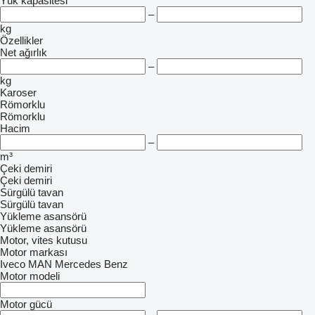
Yük kapasitesi
–
kg
Özellikler
Net ağırlık
–
kg
Karoser
Römorklu
Römorklu
Hacim
–
m³
Çeki demiri
Çeki demiri
Sürgülü tavan
Sürgülü tavan
Yükleme asansörü
Yükleme asansörü
Motor, vites kutusu
Motor markası
Iveco
MAN
Mercedes Benz
Motor modeli
Motor gücü