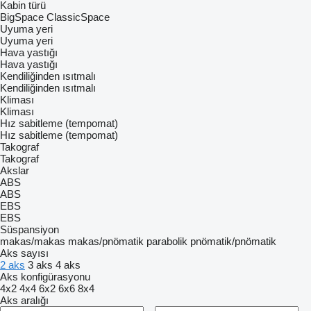
Kabin türü
BigSpace
ClassicSpace
Uyuma yeri
Uyuma yeri
Hava yastığı
Hava yastığı
Kendiliğinden ısıtmalı
Kendiliğinden ısıtmalı
Kliması
Kliması
Hız sabitleme (tempomat)
Hız sabitleme (tempomat)
Takograf
Takograf
Akslar
ABS
ABS
EBS
EBS
Süspansiyon
makas/makas
makas/pnömatik
parabolik
pnömatik/pnömatik
Aks sayısı
2 aks
3 aks
4 aks
Aks konfigürasyonu
4x2
4x4
6x2
6x6
8x4
Aks aralığı