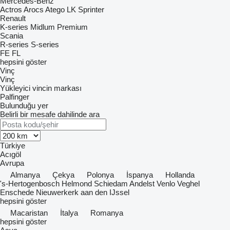
Mercedes-Benz
Actros
Arocs
Atego
LK
Sprinter
Renault
K-series
Midlum
Premium
Scania
R-series
S-series
FE
FL
hepsini göster
Vinç
Vinç
Yükleyici vincin markası
Palfinger
Bulunduğu yer
Belirli bir mesafe dahilinde ara
Türkiye
Acıgöl
Avrupa
Almanya
Çekya
Polonya
İspanya
Hollanda
's-Hertogenbosch
Helmond
Schiedam
Andelst
Venlo
Veghel
Enschede
Nieuwerkerk aan den IJssel
hepsini göster
Macaristan
İtalya
Romanya
hepsini göster