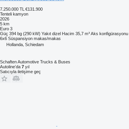
7.250.000 TL
€131.900
Tenteli kamyon
2026
5 km
Euro 3
Güç
394 bg (290 kW)
Yakıt
dizel
Hacim
35,7 m³
Aks konfigürasyonu
6x6
Süspansiyon
makas/makas
Hollanda, Schiedam
Schaften Automotive Trucks & Buses
Autoline'da
7
yıl
Satıcıyla iletişime geç