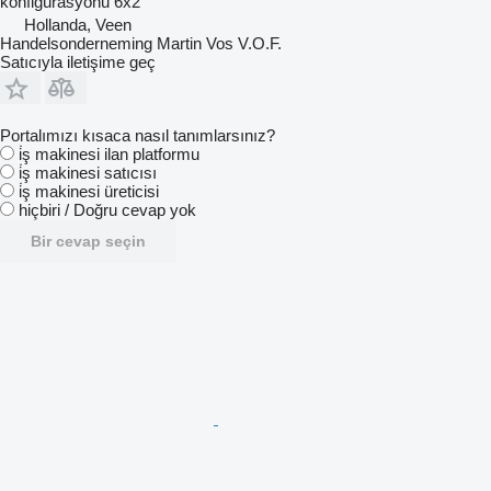
konfigürasyonu
6x2
Hollanda, Veen
Handelsonderneming Martin Vos V.O.F.
Satıcıyla iletişime geç
Portalımızı kısaca nasıl tanımlarsınız?
i̇ş makinesi ilan platformu
i̇ş makinesi satıcısı
i̇ş makinesi üreticisi
hiçbiri / Doğru cevap yok
Bir cevap seçin