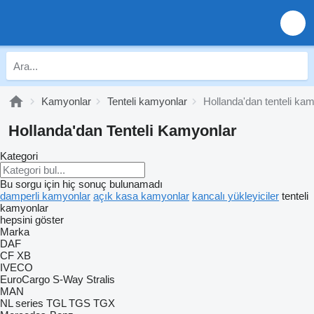
Kamyonlar
Tenteli kamyonlar
Hollanda'dan tenteli ka
Hollanda'dan Tenteli Kamyonlar
Kategori
Bu sorgu için hiç sonuç bulunamadı
damperli kamyonlar
açık kasa kamyonlar
kancalı yükleyiciler
tenteli
kamyonlar
hepsini göster
Marka
DAF
CF
XB
IVECO
EuroCargo
S-Way
Stralis
MAN
NL series
TGL
TGS
TGX