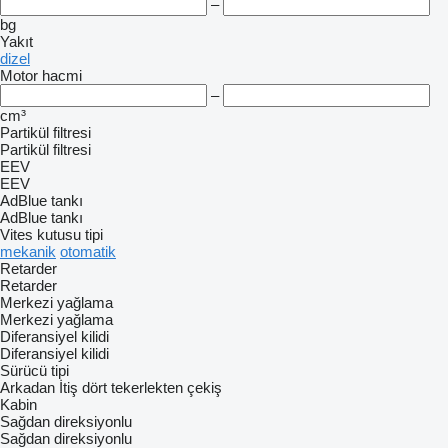
–
bg
Yakıt
dizel
Motor hacmi
–
cm³
Partikül filtresi
Partikül filtresi
EEV
EEV
AdBlue tankı
AdBlue tankı
Vites kutusu tipi
mekanik
otomatik
Retarder
Retarder
Merkezi yağlama
Merkezi yağlama
Diferansiyel kilidi
Diferansiyel kilidi
Sürücü tipi
Arkadan İtiş
dört tekerlekten çekiş
Kabin
Sağdan direksiyonlu
Sağdan direksiyonlu