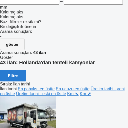
–
mm
Kaldıraç aksı
Kaldıraç aksı
Bazı filtreler eksik mi?
Bir değişiklik önerin
Arama sonuçları:
-
göster
Arama sonuçları:
43 ilan
Göster
43 ilan:
Hollanda'dan tenteli kamyonlar
Filtre
Sırala
:
İlan tarihi
İlan tarihi
En pahalısı en üstte
En ucuzu en üstte
Üretim tarihi - yeni
en üstte
Üretim tarihi - eski en üstte
Km ⬊
Km ⬈