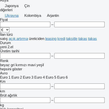
Asya
Japonya
Çin
diğerleri
Ukrayna
Kolombiya
Arjantin
Fiyat
–
İlan türü
satış
açık artırma
üreticiden
leasing
kredi
taksitle
takas
takas
Durum
yeni
2.el
Üretim tarihi
–
Renk
beyaz
gri
kırmızı
mavi
yeşil
hepsini göster
Avro
Euro 1
Euro 2
Euro 3
Euro 4
Euro 5
Euro 6
Km
–
km
Brüt ağırlık
–
kg