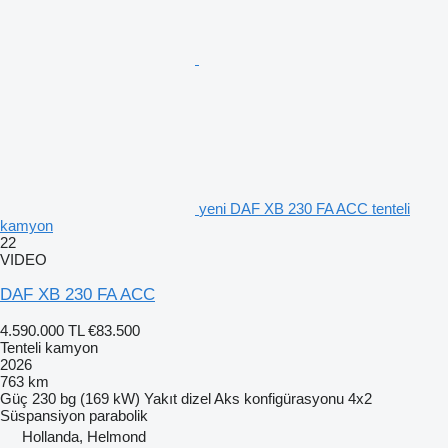
yeni DAF XB 230 FA ACC tenteli
kamyon
22
VIDEO
DAF XB 230 FA ACC
4.590.000 TL
€83.500
Tenteli kamyon
2026
763 km
Güç
230 bg (169 kW)
Yakıt
dizel
Aks konfigürasyonu
4x2
Süspansiyon
parabolik
Hollanda, Helmond