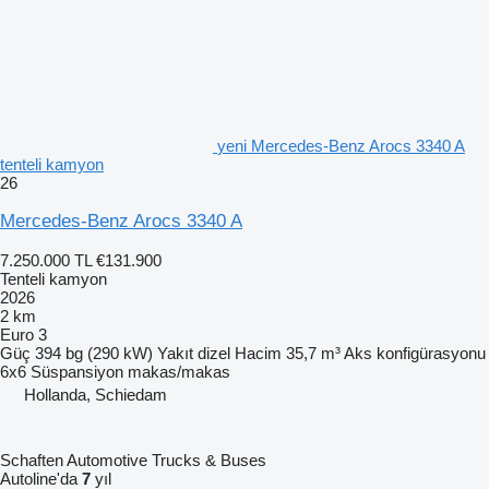
yeni Mercedes-Benz Arocs 3340 A
tenteli kamyon
26
Mercedes-Benz Arocs 3340 A
7.250.000 TL
€131.900
Tenteli kamyon
2026
2 km
Euro 3
Güç
394 bg (290 kW)
Yakıt
dizel
Hacim
35,7 m³
Aks konfigürasyonu
6x6
Süspansiyon
makas/makas
Hollanda, Schiedam
Schaften Automotive Trucks & Buses
Autoline'da
7
yıl