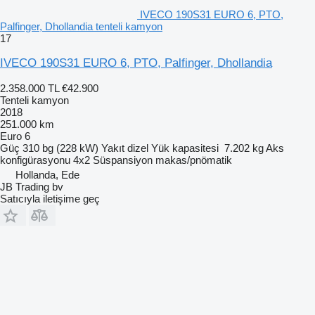
IVECO 190S31 EURO 6, PTO,
Palfinger, Dhollandia tenteli kamyon
17
IVECO 190S31 EURO 6, PTO, Palfinger, Dhollandia
2.358.000 TL
€42.900
Tenteli kamyon
2018
251.000 km
Euro 6
Güç
310 bg (228 kW)
Yakıt
dizel
Yük kapasitesi
7.202 kg
Aks
konfigürasyonu
4x2
Süspansiyon
makas/pnömatik
Hollanda, Ede
JB Trading bv
Satıcıyla iletişime geç