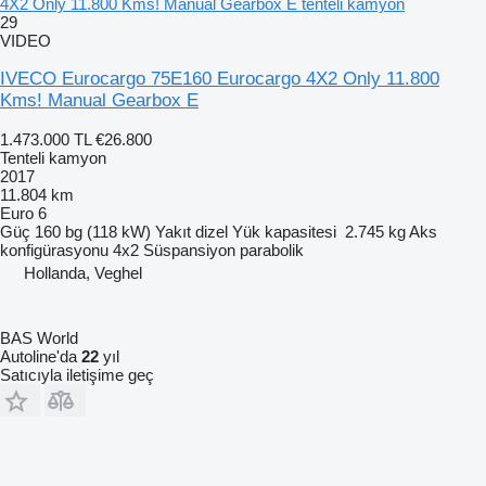
4X2 Only 11.800 Kms! Manual Gearbox E tenteli kamyon
29
VIDEO
IVECO Eurocargo 75E160 Eurocargo 4X2 Only 11.800
Kms! Manual Gearbox E
1.473.000 TL
€26.800
Tenteli kamyon
2017
11.804 km
Euro 6
Güç
160 bg (118 kW)
Yakıt
dizel
Yük kapasitesi
2.745 kg
Aks
konfigürasyonu
4x2
Süspansiyon
parabolik
Hollanda, Veghel
BAS World
Autoline'da
22
yıl
Satıcıyla iletişime geç