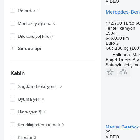
VIDEO
Retarder
Mercedes-Ben
472.700 TL
€8.6
Merkezi yağlama
Tenteli kamyon
1994
Diferansiyel kilidi
646.000 km
Euro 2
Güç
136 bg (100
Sürücü tipi
Hollanda, Me
Engel Trucks B.V
Satıcıyla iletişim
Kabin
Sağdan direksiyonlu
Uyuma yeri
Hava yastığı
Kendiliğinden ısıtmalı
Manual Gearbox 
29
VIDEO
Kliması