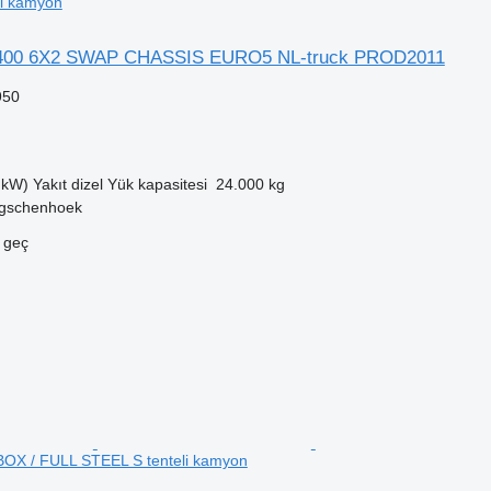
i kamyon
400 6X2 SWAP CHASSIS EURO5 NL-truck PROD2011
950
 kW)
Yakıt
dizel
Yük kapasitesi
24.000 kg
rgschenhoek
e geç
X / FULL STEEL S tenteli kamyon