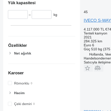
Yük kapasitesi
45
–
kg
IVECO S-WAY
4.117.000 TL
€74
Tenteli kamyon
2021
284.325 km
Euro 6
Özellikler
Güç
510 bg (375
Net ağırlık
Hollanda, Ve
Handelsondernem
Satıcıyla iletişim
Karoser
Römorklu
Hacim
Çeki demiri