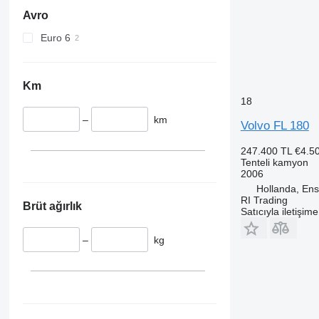
Avro
Euro 6
Km
18
–
km
Volvo FL 180
247.400 TL
€4.5
Tenteli kamyon
2006
Hollanda, En
RI Trading
Brüt ağırlık
Satıcıyla iletişim
–
kg