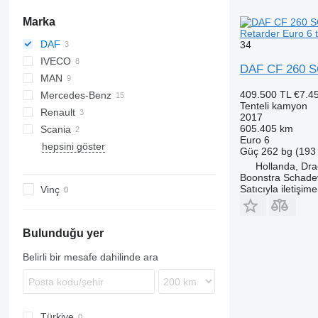
Marka
Retarder Euro 6 
DAF
34
IVECO
CF
DAF CF 260 S
MAN
XB
EuroCargo
CF 260
409.500 TL
€7.4
Mercedes-Benz
S-Way
NL series
XB 230
Tenteli kamyon
Renault
Stralis
TGL
Actros
2017
605.405 km
Scania
TGS
Arocs
K-series
Euro 6
hepsini göster
TGX
Atego
Midlum
R-series
FE
Güç
262 bg (193
LK
Premium
S-series
FL
Hollanda, Dra
Boonstra Schade
Sprinter
Satıcıyla iletişim
Vinç
Bulunduğu yer
Belirli bir mesafe dahilinde ara
Türkiye