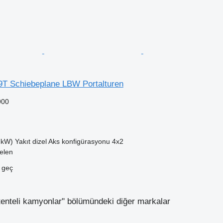
T Schiebeplane LBW Portalturen
900
 kW)
Yakıt
dizel
Aks konfigürasyonu
4x2
elen
e geç
tenteli kamyonlar" bölümündeki diğer markalar