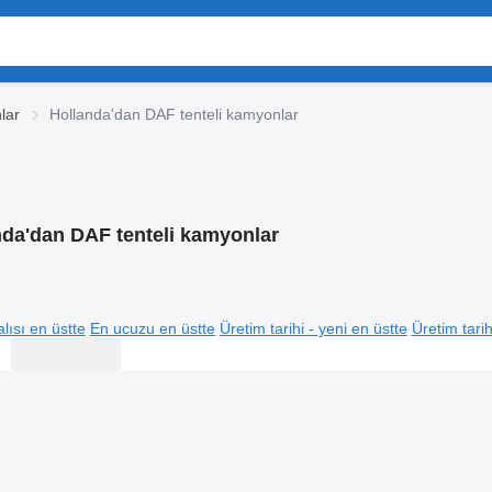
lar
Hollanda'dan DAF tenteli kamyonlar
nda'dan DAF tenteli kamyonlar
lısı en üstte
En ucuzu en üstte
Üretim tarihi - yeni en üstte
Üretim tarih