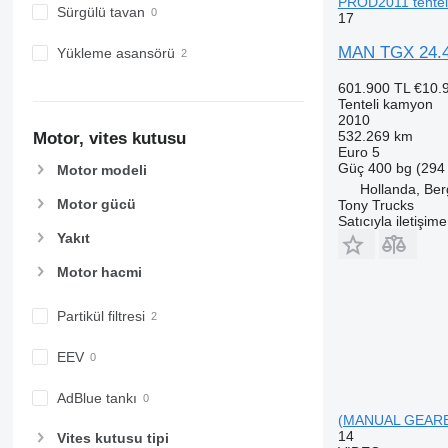
PROD2011 tentel
Sürgülü tavan
17
MAN TGX 24.
Yükleme asansörü
601.900 TL
€10.
Tenteli kamyon
2010
532.269 km
Motor, vites kutusu
Euro 5
Güç
400 bg (294
Motor modeli
Hollanda, Be
Motor gücü
Tony Trucks
Satıcıyla iletişim
Yakıt
Motor hacmi
Partikül filtresi
EEV
AdBlue tankı
(MANUAL GEARBO
14
Vites kutusu tipi