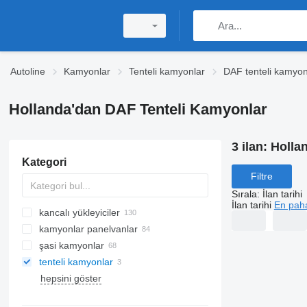
Autoline
Kamyonlar
Tenteli kamyonlar
DAF tenteli kamyon
Hollanda'dan DAF Tenteli Kamyonlar
3 ilan:
Holla
Kategori
Filtre
Sırala
:
İlan tarihi
İlan tarihi
En paha
kancalı yükleyiciler
kamyonlar panelvanlar
şasi kamyonlar
tenteli kamyonlar
hepsini göster