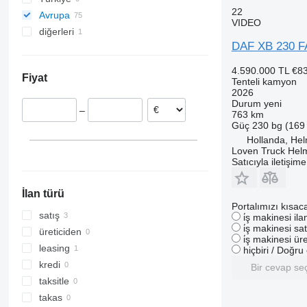
22
Avrupa
VIDEO
diğerleri
Almanya
DAF XB 230 F
Polonya
Ukrayna
Çekya
4.590.000 TL
€8
Fiyat
İspanya
Tenteli kamyon
2026
Birleşik Krallık
Durum
yeni
–
İtalya
763 km
Güç
230 bg (169
Romanya
Hollanda, He
Hollanda
Loven Truck Hel
Satıcıyla iletişim
hepsini göster
Tegelen
Helmond
İlan türü
Drachten
Portalımızı kısac
satış
i̇ş makinesi il
i̇ş makinesi sat
üreticiden
i̇ş makinesi üre
leasing
hiçbiri / Doğr
kredi
Bir cevap se
taksitle
takas