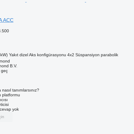
A ACC
3.500
 kW)
Yakıt
dizel
Aks konfigürasyonu
4x2
Süspansiyon
parabolik
lmond
mond B.V.
e geç
a nasıl tanımlarsınız?
an platformu
ıcısı
ticisi
u cevap yok
çin