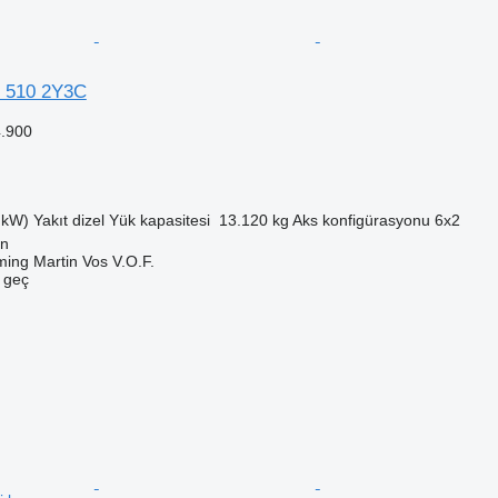
 510 2Y3C
.900
 kW)
Yakıt
dizel
Yük kapasitesi
13.120 kg
Aks konfigürasyonu
6x2
en
ing Martin Vos V.O.F.
e geç