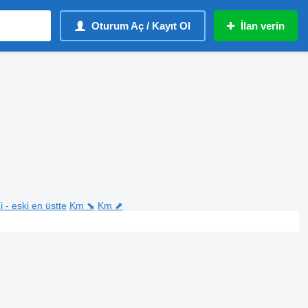
Oturum Aç / Kayıt Ol
İlan verin
i - eski en üstte
Km ⬊
Km ⬈