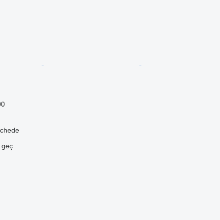
00
schede
e geç