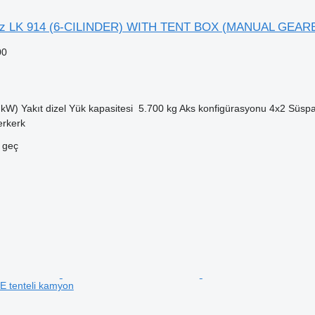
z LK 914 (6-CILINDER) WITH TENT BOX (MANUAL GEARB
00
 kW)
Yakıt
dizel
Yük kapasitesi
5.700 kg
Aks konfigürasyonu
4x2
Süspa
erkerk
.
e geç
E tenteli kamyon