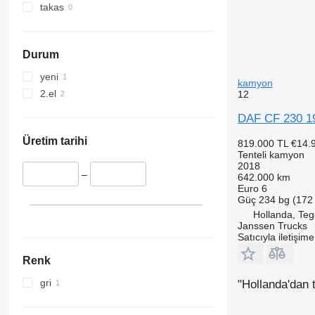
takas
Durum
yeni
kamyon
2.el
12
DAF CF 230 19
Üretim tarihi
819.000 TL
€14.
Tenteli kamyon
2018
–
642.000 km
Euro 6
Güç
234 bg (172
Hollanda, Teg
Janssen Trucks
Satıcıyla iletişim
Renk
gri
"Hollanda'dan 