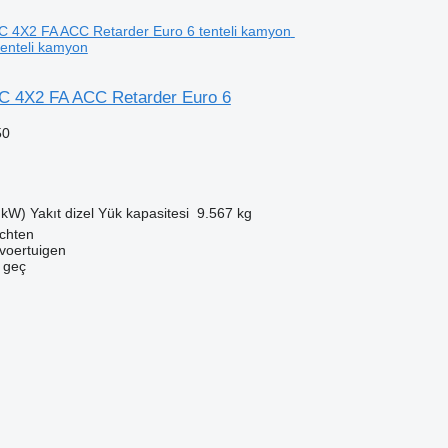
tenteli kamyon
C 4X2 FA ACC Retarder Euro 6
50
 kW)
Yakıt
dizel
Yük kapasitesi
9.567 kg
chten
voertuigen
e geç