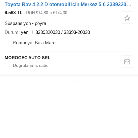
Toyota Rav 4 2.2 D otomobil için Merkez 5-6 3339320030 poyra
9.583 TL
RON 914,80
≈ €174,30
Süspansiyon - poyra
Durum
yeni
3339320030 / 33393-20030
Romanya, Baia Mare
MOROGEC AUTO SRL