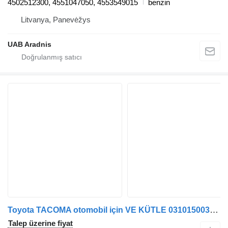
4502512300, 4551047050, 4553549015
benzin
Litvanya, Panevėžys
UAB Aradnis
Toyota TACOMA otomobil için VE KÜTLE 0310150031 amortisör
Talep üzerine fiyat