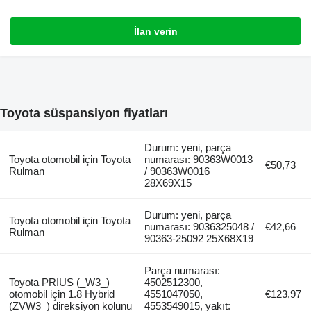
İlan verin
Toyota süspansiyon fiyatları
Durum: yeni, parça
Toyota otomobil için Toyota
numarası: 90363W0013
€50,73
Rulman
/ 90363W0016
28X69X15
Durum: yeni, parça
Toyota otomobil için Toyota
numarası: 9036325048 /
€42,66
Rulman
90363-25092 25X68X19
Parça numarası:
Toyota PRIUS (_W3_)
4502512300,
otomobil için 1.8 Hybrid
4551047050,
€123,97
(ZVW3_) direksiyon kolunu
4553549015, yakıt: