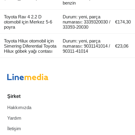
benzin
Toyota Rav 4 2.2 D
Durum: yeni, parça
otomobil için Merkez 5-6
numarası: 3339320030 /
€174,30
poyra
33393-20030
Toyota Hilux otomobil için
Durum: yeni, parça
Simering Diferential Toyota
numarası: 9031141014 /
€23,06
Hilux göbek yağı contası
90311-41014
Şirket
Hakkımızda
Yardım
İletişim