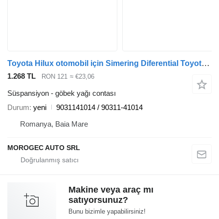
Toyota Hilux otomobil için Simering Diferential Toyota Hilux 9031141014 göbek yağı contası
1.268 TL
RON 121
≈ €23,06
Süspansiyon - göbek yağı contası
Durum
yeni
9031141014 / 90311-41014
Romanya, Baia Mare
MOROGEC AUTO SRL
Makine veya araç mı
satıyorsunuz?
Bunu bizimle yapabilirsiniz!