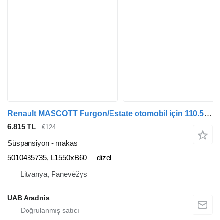
Renault MASCOTT Furgon/Estate otomobil için 110.55 5010435735 makas
6.815 TL
€124
Süspansiyon - makas
5010435735, L1550xB60
dizel
Litvanya, Panevėžys
UAB Aradnis