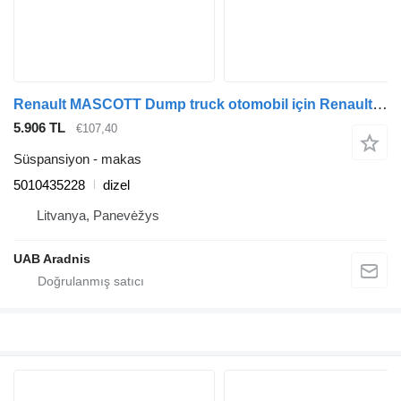
Renault MASCOTT Dump truck otomobil için Renault 90 5010435228 makas
5.906 TL
€107,40
Süspansiyon - makas
5010435228
dizel
Litvanya, Panevėžys
UAB Aradnis