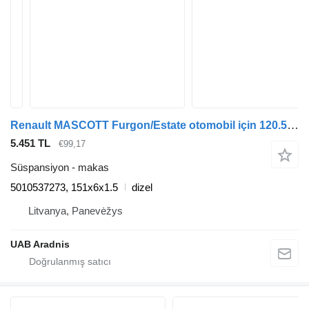
Renault MASCOTT Furgon/Estate otomobil için 120.55 (A02300005) 5010537273 makas
5.451 TL
€99,17
Süspansiyon - makas
5010537273, 151x6x1.5
dizel
Litvanya, Panevėžys
UAB Aradnis