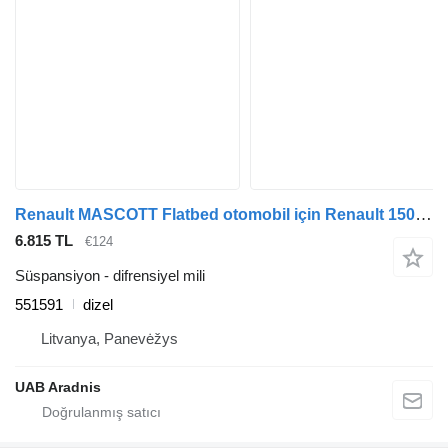
Renault MASCOTT Flatbed otomobil için Renault 150.35 551591 difrensiyel mili
6.815 TL
€124
Süspansiyon - difrensiyel mili
551591
dizel
Litvanya, Panevėžys
UAB Aradnis