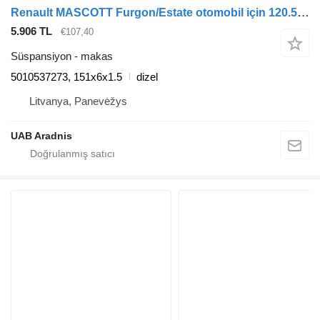
Renault MASCOTT Furgon/Estate otomobil için 120.55 (A02300005) 5010537273 makas
5.906 TL
€107,40
Süspansiyon - makas
5010537273, 151x6x1.5
dizel
Litvanya, Panevėžys
UAB Aradnis