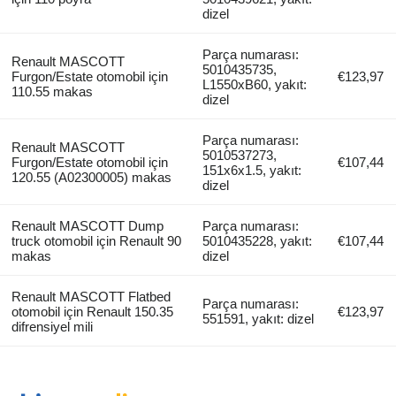
dizel
Parça numarası:
Renault MASCOTT
5010435735,
Furgon/Estate otomobil için
€123,97
L1550xB60, yakıt:
110.55 makas
dizel
Parça numarası:
Renault MASCOTT
5010537273,
Furgon/Estate otomobil için
€107,44
151x6x1.5, yakıt:
120.55 (A02300005) makas
dizel
Renault MASCOTT Dump
Parça numarası:
truck otomobil için Renault 90
5010435228, yakıt:
€107,44
makas
dizel
Renault MASCOTT Flatbed
Parça numarası:
otomobil için Renault 150.35
€123,97
551591, yakıt: dizel
difrensiyel mili