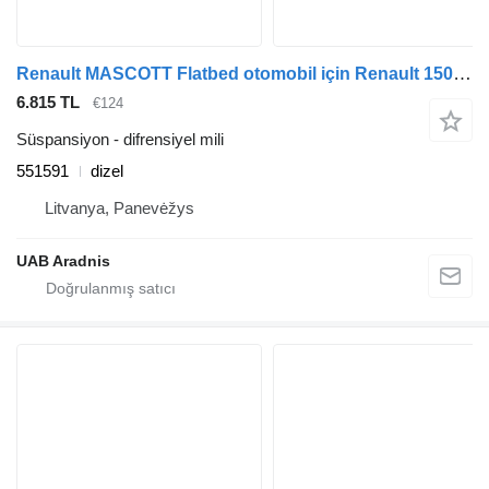
Renault MASCOTT Flatbed otomobil için Renault 150.35 551591 difrensiyel mili
6.815 TL
€124
Süspansiyon - difrensiyel mili
551591
dizel
Litvanya, Panevėžys
UAB Aradnis