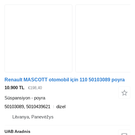
Renault MASCOTT otomobil için 110 50103089 poyra
10.900 TL
€198,40
Süspansiyon - poyra
50103089, 5010439621
dizel
Litvanya, Panevėžys
UAB Aradnis