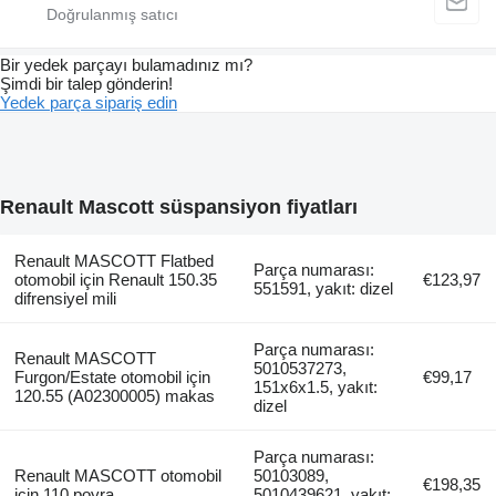
Bir yedek parçayı bulamadınız mı?
Şimdi bir talep gönderin!
Yedek parça sipariş edin
Renault Mascott süspansiyon fiyatları
Renault MASCOTT Flatbed
Parça numarası:
otomobil için Renault 150.35
€123,97
551591, yakıt: dizel
difrensiyel mili
Parça numarası:
Renault MASCOTT
5010537273,
Furgon/Estate otomobil için
€99,17
151x6x1.5, yakıt:
120.55 (A02300005) makas
dizel
Parça numarası:
Renault MASCOTT otomobil
50103089,
€198,35
için 110 poyra
5010439621, yakıt: