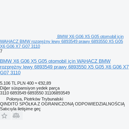
BMW X6 G06 X5 G05 otomobil için
WAHACZ BMW rozprężny lewy 6893549 prawy 6893550 X5 G05
X6 G06 X7 G07 3110
7
BMW X6 G06 X5 G05 otomobil için WAHACZ BMW
rozprężny lewy 6893549 prawy 6893550 X5 G05 X6 G06 X7
G07 3110
5.106 TL
PLN 400
≈ €92,89
Diğer süspansiyon yedek parça
3110 6893549 6893550 31106893549
Polonya, Piotrków Trybunalski
QINDITO SPÓŁKA Z OGRANICZONĄ ODPOWIEDZIALNOŚCIĄ
Satıcıyla iletişime geç