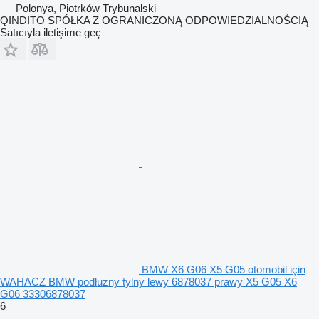
Polonya, Piotrków Trybunalski
QINDITO SPÓŁKA Z OGRANICZONĄ ODPOWIEDZIALNOŚCIĄ
Satıcıyla iletişime geç
BMW X6 G06 X5 G05 otomobil için
WAHACZ BMW podłużny tylny lewy 6878037 prawy X5 G05 X6
G06 33306878037
6