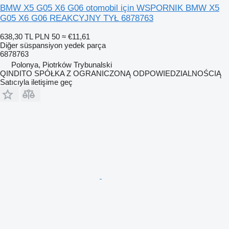
BMW X5 G05 X6 G06 otomobil için WSPORNIK BMW X5
G05 X6 G06 REAKCYJNY TYŁ 6878763
638,30 TL
PLN 50
≈ €11,61
Diğer süspansiyon yedek parça
6878763
Polonya, Piotrków Trybunalski
QINDITO SPÓŁKA Z OGRANICZONĄ ODPOWIEDZIALNOŚCIĄ
Satıcıyla iletişime geç