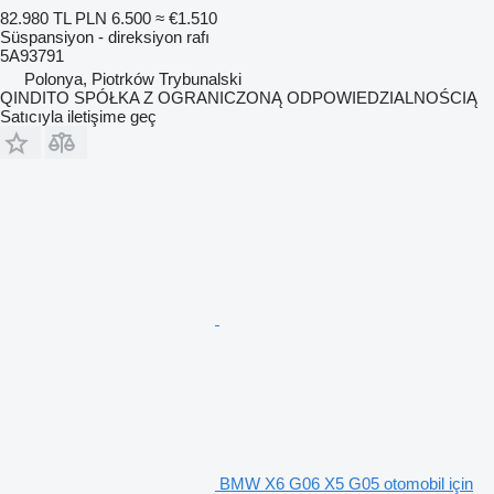
82.980 TL
PLN 6.500
≈ €1.510
Süspansiyon - direksiyon rafı
5A93791
Polonya, Piotrków Trybunalski
QINDITO SPÓŁKA Z OGRANICZONĄ ODPOWIEDZIALNOŚCIĄ
Satıcıyla iletişime geç
BMW X6 G06 X5 G05 otomobil için