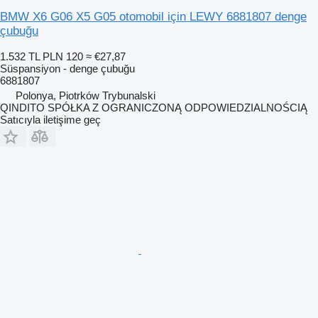
BMW X6 G06 X5 G05 otomobil için LEWY 6881807 denge
çubuğu
1.532 TL
PLN 120
≈ €27,87
Süspansiyon - denge çubuğu
6881807
Polonya, Piotrków Trybunalski
QINDITO SPÓŁKA Z OGRANICZONĄ ODPOWIEDZIALNOŚCIĄ
Satıcıyla iletişime geç