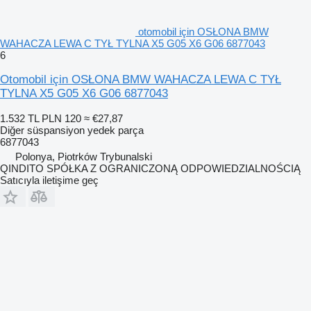
otomobil için OSŁONA BMW
WAHACZA LEWA C TYŁ TYLNA X5 G05 X6 G06 6877043
6
Otomobil için OSŁONA BMW WAHACZA LEWA C TYŁ
TYLNA X5 G05 X6 G06 6877043
1.532 TL
PLN 120
≈ €27,87
Diğer süspansiyon yedek parça
6877043
Polonya, Piotrków Trybunalski
QINDITO SPÓŁKA Z OGRANICZONĄ ODPOWIEDZIALNOŚCIĄ
Satıcıyla iletişime geç