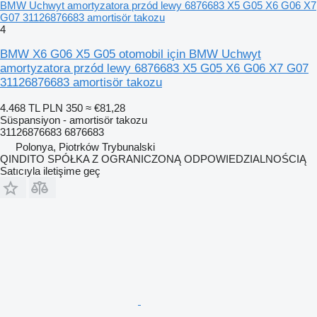
BMW Uchwyt amortyzatora przód lewy 6876683 X5 G05 X6 G06 X7
G07 31126876683 amortisör takozu
4
BMW X6 G06 X5 G05 otomobil için BMW Uchwyt
amortyzatora przód lewy 6876683 X5 G05 X6 G06 X7 G07
31126876683 amortisör takozu
4.468 TL
PLN 350
≈ €81,28
Süspansiyon - amortisör takozu
31126876683 6876683
Polonya, Piotrków Trybunalski
QINDITO SPÓŁKA Z OGRANICZONĄ ODPOWIEDZIALNOŚCIĄ
Satıcıyla iletişime geç