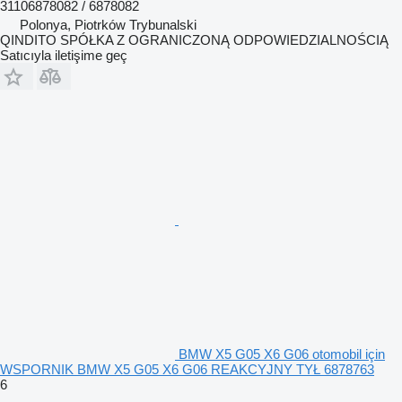
31106878082 / 6878082
Polonya, Piotrków Trybunalski
QINDITO SPÓŁKA Z OGRANICZONĄ ODPOWIEDZIALNOŚCIĄ
Satıcıyla iletişime geç
BMW X5 G05 X6 G06 otomobil için
WSPORNIK BMW X5 G05 X6 G06 REAKCYJNY TYŁ 6878763
6