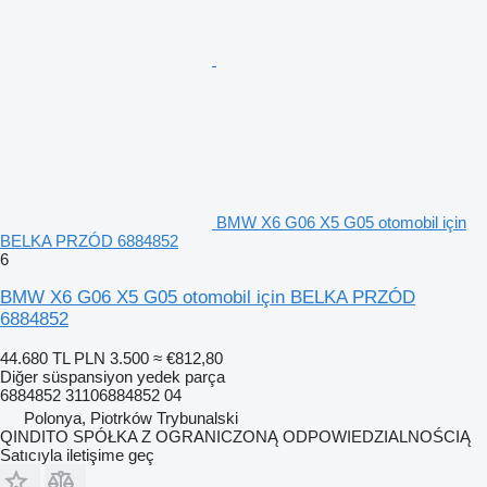
BMW X6 G06 X5 G05 otomobil için
BELKA PRZÓD 6884852
6
BMW X6 G06 X5 G05 otomobil için BELKA PRZÓD
6884852
44.680 TL
PLN 3.500
≈ €812,80
Diğer süspansiyon yedek parça
6884852 31106884852 04
Polonya, Piotrków Trybunalski
QINDITO SPÓŁKA Z OGRANICZONĄ ODPOWIEDZIALNOŚCIĄ
Satıcıyla iletişime geç