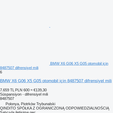
BMW X6 G06 X5 G05 otomobil için
8487507 difrensiyel mili
6
BMW X6 G06 X5 G05 otomobil için 8487507 difrensiyel mili
7.659 TL
PLN 600
≈ €139,30
Süspansiyon - difrensiyel mili
8487507
Polonya, Piotrków Trybunalski
QINDITO SPÓŁKA Z OGRANICZONĄ ODPOWIEDZIALNOŚCIĄ
Satıcıyla iletişime geç