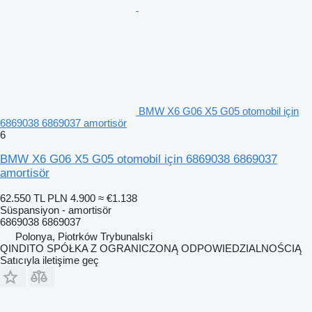
BMW X6 G06 X5 G05 otomobil için
6869038 6869037 amortisör
6
BMW X6 G06 X5 G05 otomobil için 6869038 6869037
amortisör
62.550 TL
PLN 4.900
≈ €1.138
Süspansiyon - amortisör
6869038 6869037
Polonya, Piotrków Trybunalski
QINDITO SPÓŁKA Z OGRANICZONĄ ODPOWIEDZIALNOŚCIĄ
Satıcıyla iletişime geç