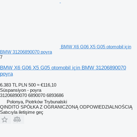
BMW X6 G06 X5 G05 otomobil için
BMW 31206890070 poyra
7
BMW X6 G06 X5 G05 otomobil için BMW 31206890070
poyra
6.383 TL
PLN 500
≈ €116,10
Süspansiyon - poyra
31206890070 6890070 6893686
Polonya, Piotrków Trybunalski
QINDITO SPÓŁKA Z OGRANICZONĄ ODPOWIEDZIALNOŚCIĄ
Satıcıyla iletişime geç