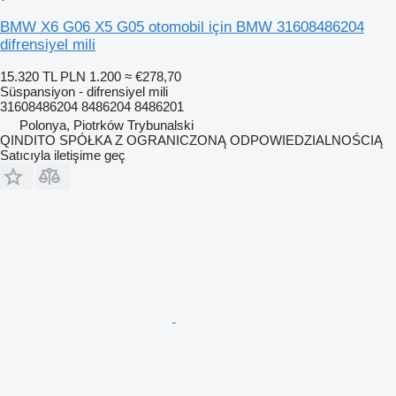
BMW X6 G06 X5 G05 otomobil için BMW 31608486204
difrensiyel mili
15.320 TL
PLN 1.200
≈ €278,70
Süspansiyon - difrensiyel mili
31608486204 8486204 8486201
Polonya, Piotrków Trybunalski
QINDITO SPÓŁKA Z OGRANICZONĄ ODPOWIEDZIALNOŚCIĄ
Satıcıyla iletişime geç