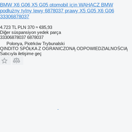
BMW X6 G06 X5 G05 otomobil için WAHACZ BMW
podłużny tylny lewy 6878037 prawy X5 G05 X6 G06
33306878037
4.723 TL
PLN 370
≈ €85,93
Diğer süspansiyon yedek parça
33306878037 6878037
Polonya, Piotrków Trybunalski
QINDITO SPÓŁKA Z OGRANICZONĄ ODPOWIEDZIALNOŚCIĄ
Satıcıyla iletişime geç