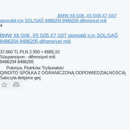
BMW X6 G06 ,X5 G05,X7 G07
otomobil için SOL/SAĞ 8486204 8486205 difrensiyel mili
4
BMW X6 G06 ,X5 G05,X7 G07 otomobil için SOL/SAĞ
8486204 8486205 difrensiyel mili
37.660 TL
PLN 2.950
≈ €685,10
Süspansiyon - difrensiyel mili
8486204 8486205
Polonya, Piotrków Trybunalski
QINDITO SPÓŁKA Z OGRANICZONĄ ODPOWIEDZIALNOŚCIĄ
Satıcıyla iletişime geç