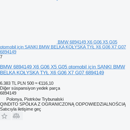
BMW 6894149 X6 G06 X5 G05
otomobil için SANKI BMW BELKA KOŁYSKA TYŁ X6 G06 X7 G07
6894149
7
BMW 6894149 X6 G06 X5 G05 otomobil için SANKI BMW
BELKA KOŁYSKA TYŁ X6 G06 X7 G07 6894149
6.383 TL
PLN 500
≈ €116,10
Diğer süspansiyon yedek parça
6894149
Polonya, Piotrków Trybunalski
QINDITO SPÓŁKA Z OGRANICZONĄ ODPOWIEDZIALNOŚCIĄ
Satıcıyla iletişime geç