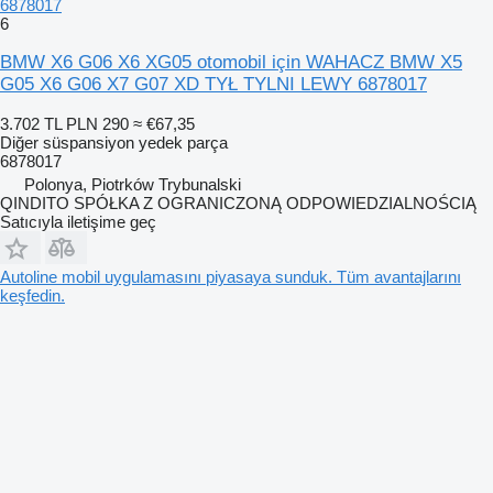
6878017
6
BMW X6 G06 X6 XG05 otomobil için WAHACZ BMW X5
G05 X6 G06 X7 G07 XD TYŁ TYLNI LEWY 6878017
3.702 TL
PLN 290
≈ €67,35
Diğer süspansiyon yedek parça
6878017
Polonya, Piotrków Trybunalski
QINDITO SPÓŁKA Z OGRANICZONĄ ODPOWIEDZIALNOŚCIĄ
Satıcıyla iletişime geç
Autoline mobil uygulamasını piyasaya sunduk. Tüm avantajlarını
keşfedin.