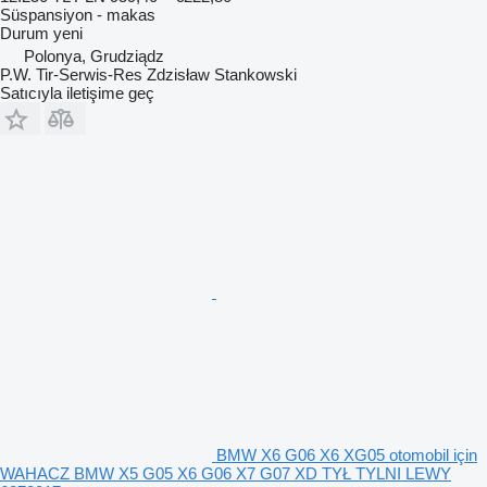
Süspansiyon - makas
Durum
yeni
Polonya, Grudziądz
P.W. Tir-Serwis-Res Zdzisław Stankowski
Satıcıyla iletişime geç
BMW X6 G06 X6 XG05 otomobil için
WAHACZ BMW X5 G05 X6 G06 X7 G07 XD TYŁ TYLNI LEWY