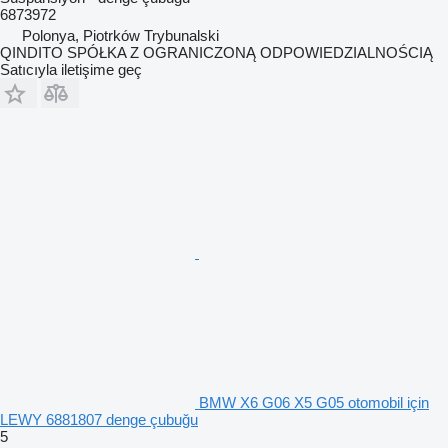
6873972
Polonya, Piotrków Trybunalski
QINDITO SPÓŁKA Z OGRANICZONĄ ODPOWIEDZIALNOŚCIĄ
Satıcıyla iletişime geç
BMW X6 G06 X5 G05 otomobil için
LEWY 6881807 denge çubuğu
5