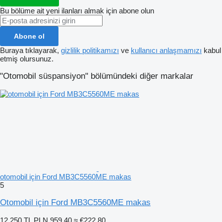
Bu bölüme ait yeni ilanları almak için abone olun
Abone ol
Buraya tıklayarak,
gizlilik politikamızı
ve
kullanıcı anlaşmamızı
kabul
etmiş olursunuz.
"Otomobil süspansiyon" bölümündeki diğer markalar
otomobil için Ford MB3C5560ME makas
5
Otomobil için Ford MB3C5560ME makas
12.250 TL
PLN 959,40
≈ €222,80