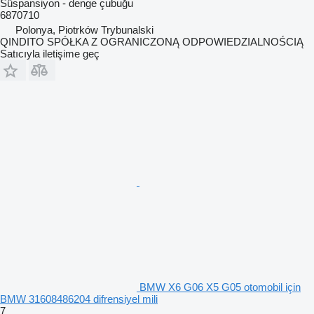
Süspansiyon - denge çubuğu
6870710
Polonya, Piotrków Trybunalski
QINDITO SPÓŁKA Z OGRANICZONĄ ODPOWIEDZIALNOŚCIĄ
Satıcıyla iletişime geç
BMW X6 G06 X5 G05 otomobil için
BMW 31608486204 difrensiyel mili
7