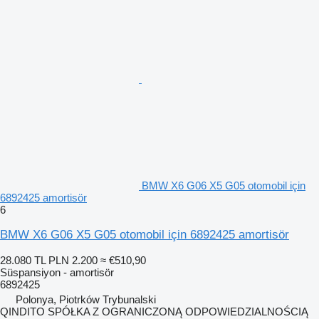
BMW X6 G06 X5 G05 otomobil için
6892425 amortisör
6
BMW X6 G06 X5 G05 otomobil için 6892425 amortisör
28.080 TL
PLN 2.200
≈ €510,90
Süspansiyon - amortisör
6892425
Polonya, Piotrków Trybunalski
QINDITO SPÓŁKA Z OGRANICZONĄ ODPOWIEDZIALNOŚCIĄ