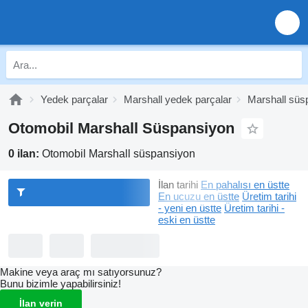
Yedek parçalar
Marshall yedek parçalar
Marshall süs
Otomobil Marshall Süspansiyon
0 ilan:
Otomobil Marshall süspansiyon
İlan tarihi
En pahalısı en üstte
En ucuzu en üstte
Üretim tarihi
- yeni en üstte
Üretim tarihi -
eski en üstte
Makine veya araç mı satıyorsunuz?
Bunu bizimle yapabilirsiniz!
İlan verin