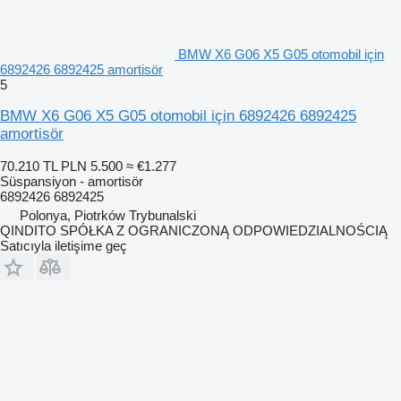
BMW X6 G06 X5 G05 otomobil için
6892426 6892425 amortisör
5
BMW X6 G06 X5 G05 otomobil için 6892426 6892425
amortisör
70.210 TL
PLN 5.500
≈ €1.277
Süspansiyon - amortisör
6892426 6892425
Polonya, Piotrków Trybunalski
QINDITO SPÓŁKA Z OGRANICZONĄ ODPOWIEDZIALNOŚCIĄ
Satıcıyla iletişime geç