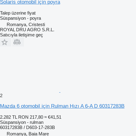
Solaris otomobil için poyra
Talep üzerine fiyat
Süspansiyon - poyra
Romanya, Cristesti
ROYAL DRU AGRO S.R.L.
Satıcıyla iletişime geç
2
Mazda 6 otomobil için Rulman Hızı A 6-A D 60317283B
2.282 TL
RON 217,80
≈ €41,51
Süspansiyon - rulman
60317283B / D603-17-283B
Romanya, Baia Mare