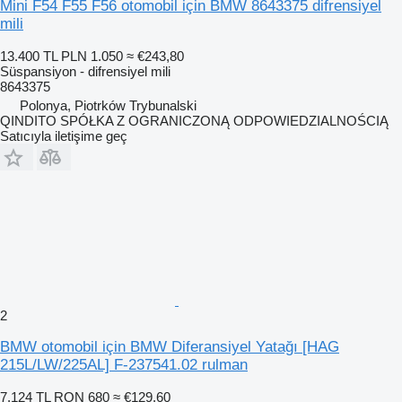
Mini F54 F55 F56 otomobil için BMW 8643375 difrensiyel
mili
13.400 TL
PLN 1.050
≈ €243,80
Süspansiyon - difrensiyel mili
8643375
Polonya, Piotrków Trybunalski
QINDITO SPÓŁKA Z OGRANICZONĄ ODPOWIEDZIALNOŚCIĄ
Satıcıyla iletişime geç
2
BMW otomobil için BMW Diferansiyel Yatağı [HAG
215L/LW/225AL] F-237541.02 rulman
7.124 TL
RON 680
≈ €129,60