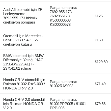
Parça numarası:
Audi A6 otomobil için ZF
7692.955.173,
Lenksysteme
7692955173,
€125
7692.955.173 hidrolik
KS00000603,
direksiyon pompası
KS00000573
Otomobil için Mercedes-
Benz LS3 / LS4 / LS5
€150
direksiyon kutusu
BMW otomobil için BMW
Diferansiyel Yatağı [HAG
€129,60
215L/LW/225AL] F-
237541.02 rulman
Honda CR-V otomobil için
Parça numarası:
Rulman 91002-RAS-003 /
€71,49
91002RAS003
HONDA CR-V 2.0
Honda CR-V 2.0 otomobil
Parça numarası:
için Rulman HONDA CR-
91001PPP005 / 91001-
€79,56
V 2.0
PPP-005