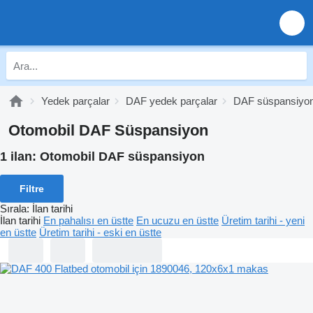
Yedek parçalar
DAF yedek parçalar
DAF süspansiyo
Otomobil DAF Süspansiyon
1 ilan:
Otomobil DAF süspansiyon
Filtre
Sırala
:
İlan tarihi
İlan tarihi
En pahalısı en üstte
En ucuzu en üstte
Üretim tarihi - yeni
en üstte
Üretim tarihi - eski en üstte