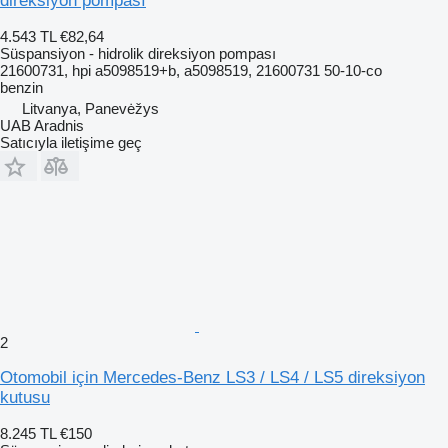
direksiyon pompası
4.543 TL
€82,64
Süspansiyon - hidrolik direksiyon pompası
21600731, hpi a5098519+b, a5098519, 21600731 50-10-co
benzin
Litvanya, Panevėžys
UAB Aradnis
Satıcıyla iletişime geç
2
Otomobil için Mercedes-Benz LS3 / LS4 / LS5 direksiyon
kutusu
8.245 TL
€150