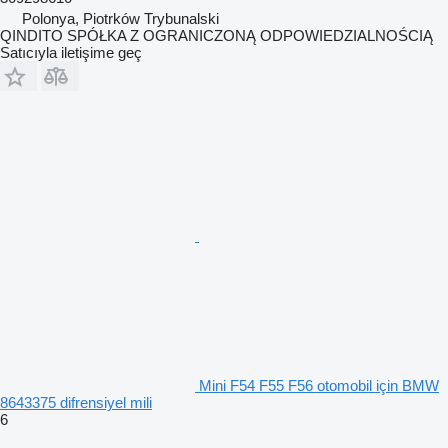
Polonya, Piotrków Trybunalski
QINDITO SPÓŁKA Z OGRANICZONĄ ODPOWIEDZIALNOŚCIĄ
Satıcıyla iletişime geç
Mini F54 F55 F56 otomobil için BMW
8643375 difrensiyel mili
6