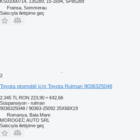
KS01000714, 135289, 15-1694, SP85289
Fransa, Sommerau
Satıcıyla iletişime geç
2
Toyota otomobil için Toyota Rulman 9036325048
2.345 TL
RON 223,90
≈ €42,66
Süspansiyon - rulman
9036325048 / 90363-25092 25X68X19
Romanya, Baia Mare
MOROGEC AUTO SRL
Satıcıyla iletişime geç