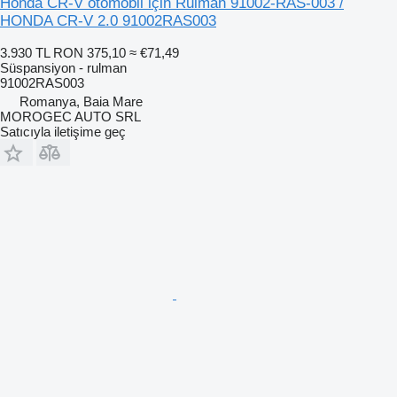
Honda CR-V otomobil için Rulman 91002-RAS-003 /
HONDA CR-V 2.0 91002RAS003
3.930 TL
RON 375,10
≈ €71,49
Süspansiyon - rulman
91002RAS003
Romanya, Baia Mare
MOROGEC AUTO SRL
Satıcıyla iletişime geç