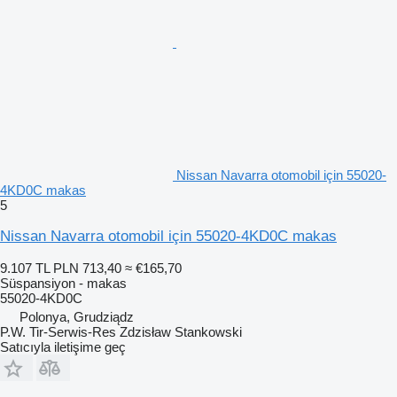
Nissan Navarra otomobil için 55020-
4KD0C makas
5
Nissan Navarra otomobil için 55020-4KD0C makas
9.107 TL
PLN 713,40
≈ €165,70
Süspansiyon - makas
55020-4KD0C
Polonya, Grudziądz
P.W. Tir-Serwis-Res Zdzisław Stankowski
Satıcıyla iletişime geç