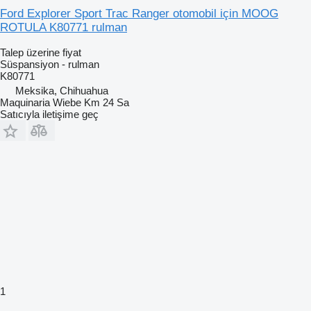
Ford Explorer Sport Trac Ranger otomobil için MOOG
ROTULA K80771 rulman
Talep üzerine fiyat
Süspansiyon - rulman
K80771
Meksika, Chihuahua
Maquinaria Wiebe Km 24 Sa
Satıcıyla iletişime geç
1