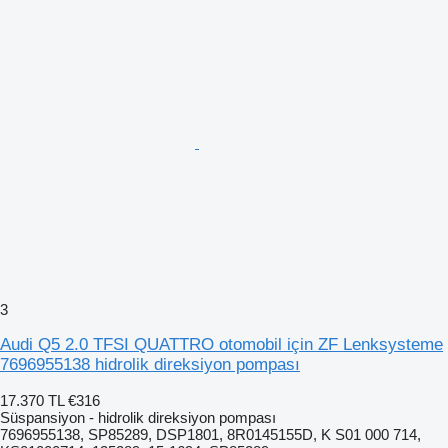
3
Audi Q5 2.0 TFSI QUATTRO otomobil için ZF Lenksysteme
7696955138 hidrolik direksiyon pompası
17.370 TL
€316
Süspansiyon - hidrolik direksiyon pompası
7696955138, SP85289, DSP1801, 8R0145155D, K S01 000 714,