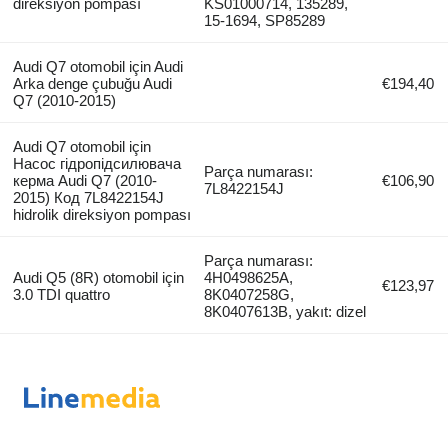
direksiyon pompası
KS01000714, 135289,
15-1694, SP85289
Audi Q7 otomobil için Audi
Arka denge çubuğu Audi
€194,40
Q7 (2010-2015)
Audi Q7 otomobil için
Насос гідропідсилювача
Parça numarası:
керма Аudi Q7 (2010-
€106,90
7L8422154J
2015) Код 7L8422154J
hidrolik direksiyon pompası
Parça numarası:
Audi Q5 (8R) otomobil için
4H0498625A,
€123,97
3.0 TDI quattro
8K0407258G,
8K0407613B, yakıt: dizel