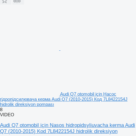
Audi Q7 otomobil için Насос
гідропідсилювача керма Аudi Q7 (2010-2015) Код 7L8422154J
hidrolik direksiyon pompası
8
VIDEO
Audi Q7 otomobil için Nasos hidropidsyliuvacha kerma Audi
Q7 (2010-2015) Kod 7L8422154J hidrolik direksiyon