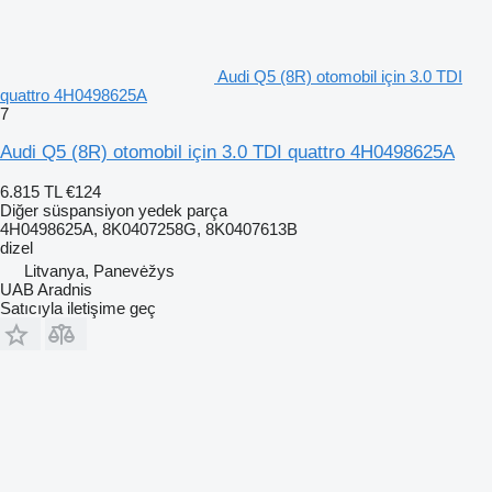
Audi Q5 (8R) otomobil için 3.0 TDI
quattro 4H0498625A
7
Audi Q5 (8R) otomobil için 3.0 TDI quattro 4H0498625A
6.815 TL
€124
Diğer süspansiyon yedek parça
4H0498625A, 8K0407258G, 8K0407613B
dizel
Litvanya, Panevėžys
UAB Aradnis
Satıcıyla iletişime geç