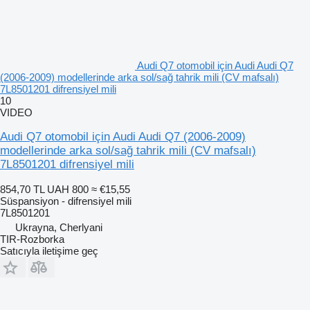
Audi Q7 otomobil için Audi Audi Q7
(2006-2009) modellerinde arka sol/sağ tahrik mili (CV mafsalı)
7L8501201 difrensiyel mili
10
VIDEO
Audi Q7 otomobil için Audi Audi Q7 (2006-2009)
modellerinde arka sol/sağ tahrik mili (CV mafsalı)
7L8501201 difrensiyel mili
854,70 TL
UAH 800
≈ €15,55
Süspansiyon - difrensiyel mili
7L8501201
Ukrayna, Cherlyani
TIR-Rozborka
Satıcıyla iletişime geç