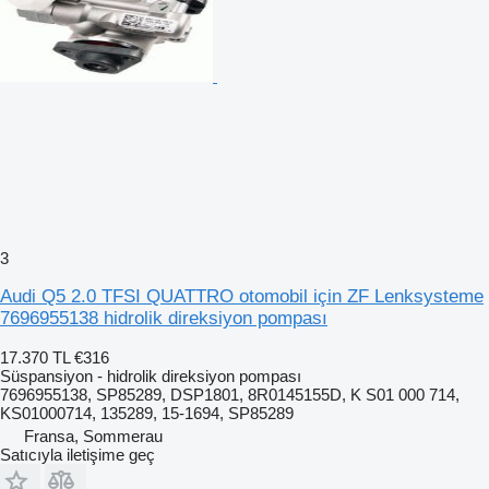
3
Audi Q5 2.0 TFSI QUATTRO otomobil için ZF Lenksysteme
7696955138 hidrolik direksiyon pompası
17.370 TL
€316
Süspansiyon - hidrolik direksiyon pompası
7696955138, SP85289, DSP1801, 8R0145155D, K S01 000 714,
KS01000714, 135289, 15-1694, SP85289
Fransa, Sommerau
Satıcıyla iletişime geç