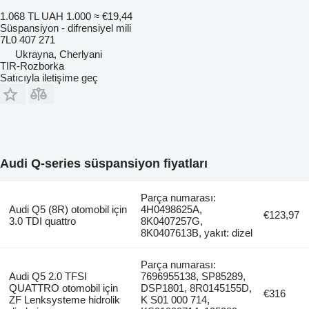
1.068 TL
UAH 1.000
≈ €19,44
Süspansiyon - difrensiyel mili
7L0 407 271
Ukrayna, Cherlyani
TIR-Rozborka
Satıcıyla iletişime geç
Audi Q-series süspansiyon fiyatları
Parça numarası:
Audi Q5 (8R) otomobil için
4H0498625A,
€123,97
3.0 TDI quattro
8K0407257G,
8K0407613B, yakıt: dizel
Parça numarası:
Audi Q5 2.0 TFSI
7696955138, SP85289,
QUATTRO otomobil için
DSP1801, 8R0145155D,
€316
ZF Lenksysteme hidrolik
K S01 000 714,