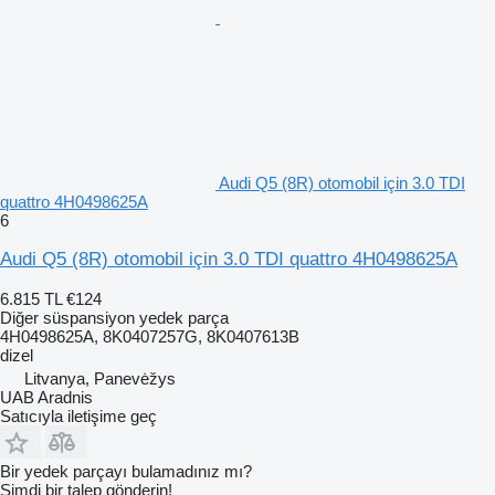
Audi Q5 (8R) otomobil için 3.0 TDI
quattro 4H0498625A
6
Audi Q5 (8R) otomobil için 3.0 TDI quattro 4H0498625A
6.815 TL
€124
Diğer süspansiyon yedek parça
4H0498625A, 8K0407257G, 8K0407613B
dizel
Litvanya, Panevėžys
UAB Aradnis
Satıcıyla iletişime geç
Bir yedek parçayı bulamadınız mı?
Şimdi bir talep gönderin!