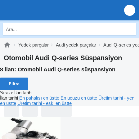
Yedek parçalar
Audi yedek parçalar
Audi Q-series ye
Otomobil Audi Q-series Süspansiyon
8 ilan:
Otomobil Audi Q-series süspansiyon
Filtre
Sırala
:
İlan tarihi
İlan tarihi
En pahalısı en üstte
En ucuzu en üstte
Üretim tarihi - yeni
en üstte
Üretim tarihi - eski en üstte