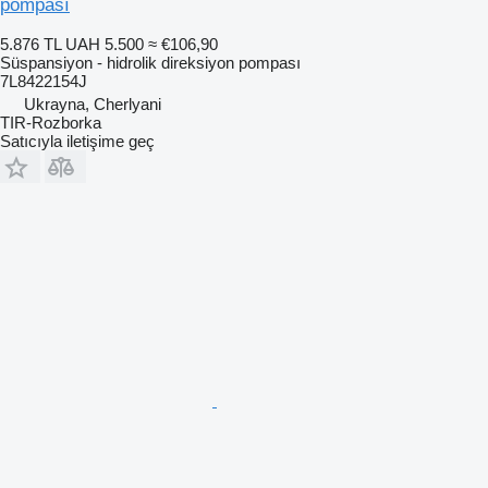
pompası
5.876 TL
UAH 5.500
≈ €106,90
Süspansiyon - hidrolik direksiyon pompası
7L8422154J
Ukrayna, Cherlyani
TIR-Rozborka
Satıcıyla iletişime geç