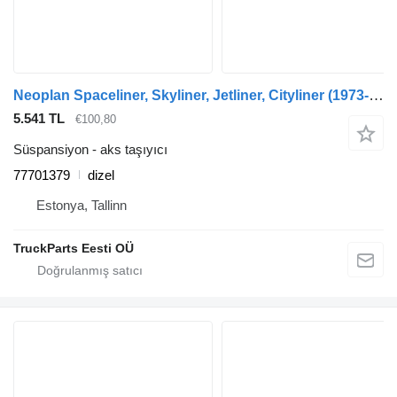
Neoplan Spaceliner, Skyliner, Jetliner, Cityliner (1973-) otobüs için Neoplan Cityliner N1216 HD (01.73-) 77701379 aks taşıyıcı
5.541 TL
€100,80
Süspansiyon - aks taşıyıcı
77701379
dizel
Estonya, Tallinn
TruckParts Eesti OÜ