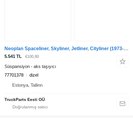
Neoplan Spaceliner, Skyliner, Jetliner, Cityliner (1973-) otobüs için Neoplan Cityliner N1216 HD (01.73-) 77701378 aks taşıyıcı
5.541 TL
€100,80
Süspansiyon - aks taşıyıcı
77701378
dizel
Estonya, Tallinn
TruckParts Eesti OÜ