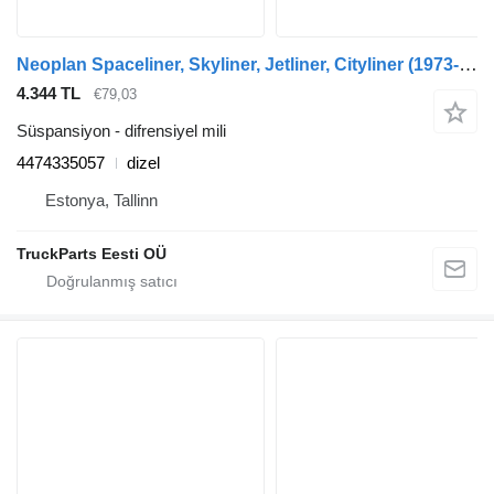
Neoplan Spaceliner, Skyliner, Jetliner, Cityliner (1973-) otobüs için zp jetliner n213 (01.73-12.93) 4474335057 difrensiyel mili
4.344 TL
€79,03
Süspansiyon - difrensiyel mili
4474335057
dizel
Estonya, Tallinn
TruckParts Eesti OÜ