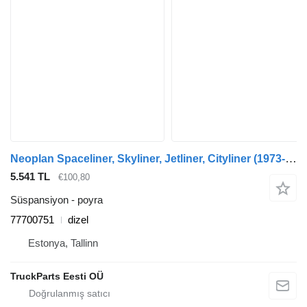
Neoplan Spaceliner, Skyliner, Jetliner, Cityliner (1973-) otobüs için ZF cityliner n1216 hd (01.73-) 77700751 poyra
5.541 TL
€100,80
Süspansiyon - poyra
77700751
dizel
Estonya, Tallinn
TruckParts Eesti OÜ