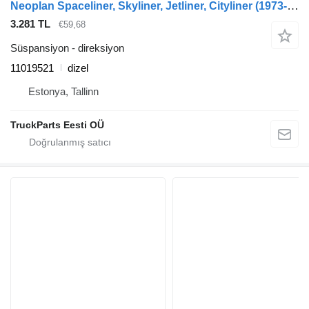
Neoplan Spaceliner, Skyliner, Jetliner, Cityliner (1973-) otobüs için Neoplan cityliner n1216 hd (01.73-) 11019521 direksiyon
3.281 TL
€59,68
Süspansiyon - direksiyon
11019521
dizel
Estonya, Tallinn
TruckParts Eesti OÜ