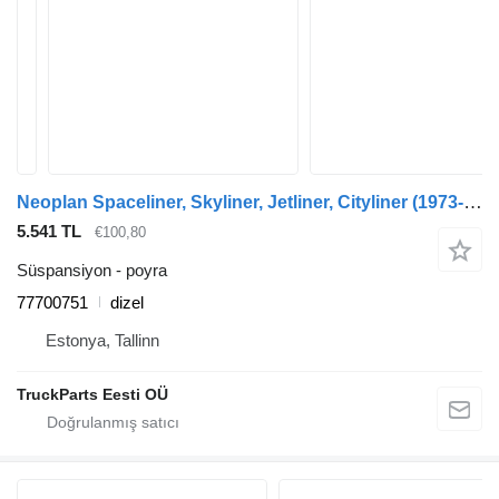
Neoplan Spaceliner, Skyliner, Jetliner, Cityliner (1973-) otobüs için ZF cityliner n1216 hd (01.73-) 77700751 poyra
5.541 TL
€100,80
Süspansiyon - poyra
77700751
dizel
Estonya, Tallinn
TruckParts Eesti OÜ