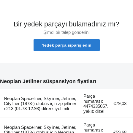
Bir yedek parçayı bulamadınız mı?
Şimdi bir talep gönderin!
Yedek parça sipariş edin
Neoplan Jetliner süspansiyon fiyatları
Parça
Neoplan Spaceliner, Skyliner, Jetliner,
numarası:
Cityliner (1973-) otobüs için zp jetliner
€79,03
4474335057,
n213 (01.73-12.93) difrensiyel mili
yakıt: dizel
Parça
Neoplan Spaceliner, Skyliner, Jetliner,
numarası:
Cityliner (1973-) otobüs için Neoplan
€59,68