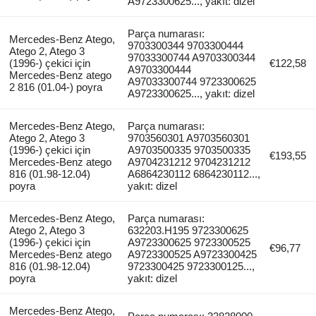
A9723300625..., yakıt: dizel
Parça numarası:
Mercedes-Benz Atego,
9703300344 9703300444
Atego 2, Atego 3
97033300744 A9703300344
(1996-) çekici için
€122,58
A9703300444
Mercedes-Benz atego
A97033300744 9723300625
2 816 (01.04-) poyra
A9723300625..., yakıt: dizel
Mercedes-Benz Atego,
Parça numarası:
Atego 2, Atego 3
9703560301 A9703560301
(1996-) çekici için
A9703500335 9703500335
€193,55
Mercedes-Benz atego
A9704231212 9704231212
816 (01.98-12.04)
A6864230112 6864230112...,
poyra
yakıt: dizel
Mercedes-Benz Atego,
Parça numarası:
Atego 2, Atego 3
632203.H195 9723300625
(1996-) çekici için
A9723300625 9723300525
€96,77
Mercedes-Benz atego
A9723300525 A9723300425
816 (01.98-12.04)
9723300425 9723300125...,
poyra
yakıt: dizel
Mercedes-Benz Atego,