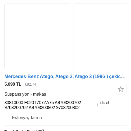
Mercedes-Benz Atego, Atego 2, Atego 3 (1996-) çekici için Mercedes-Benz atego 816 (01.98-12.04) 33810000 makas
5.098 TL
€92,74
Süspansiyon - makas
33810000 F020T707ZA75 A9703200702
dizel
9703200702 A9703200802 9703200802
Estonya, Tallinn