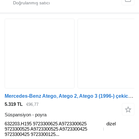
Mercedes-Benz Atego, Atego 2, Atego 3 (1996-) çekici için Mercedes-Benz atego 816 (01.98-12.04) 632203.H195 poyra
5.319 TL
€96,77
Süspansiyon - poyra
632203.H195 9723300625 A9723300625
dizel
9723300525 A9723300525 A9723300425
9723300425 9723300125...