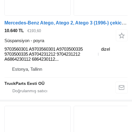
Mercedes-Benz Atego, Atego 2, Atego 3 (1996-) çekici için Mercedes-Benz atego 816 (01.98-12.04) 9703560301 poyra
10.640 TL
€193,60
Süspansiyon - poyra
9703560301 A9703560301 A9703500335
dizel
9703500335 A9704231212 9704231212
A6864230112 6864230112...
Estonya, Tallinn
TruckParts Eesti OÜ