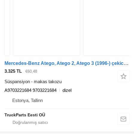
Mercedes-Benz Atego, Atego 2, Atego 3 (1996-) çekici için Mercedes-Benz Atego 816 (01.98-12.04) A9703221684 makas takozu
3.325 TL
€60,48
Süspansiyon - makas takozu
A9703221684 9703221684
dizel
Estonya, Tallinn
TruckParts Eesti OÜ