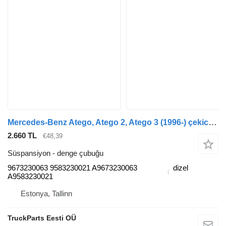
Mercedes-Benz Atego, Atego 2, Atego 3 (1996-) çekici için Mercedes-Benz atego 816 (01.98-12.04) 9673230063 denge çubuğu
2.660 TL
€48,39
Süspansiyon - denge çubuğu
9673230063 9583230021 A9673230063
dizel
A9583230021
Estonya, Tallinn
TruckParts Eesti OÜ