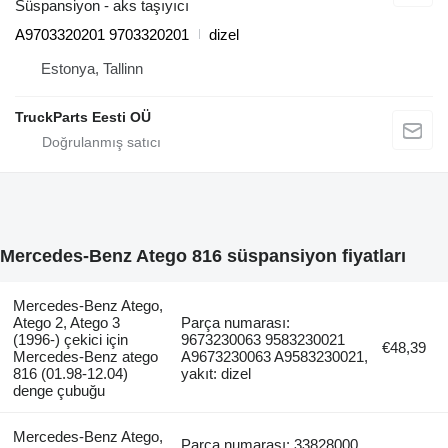
Süspansiyon - aks taşıyıcı
A9703320201 9703320201
dizel
Estonya, Tallinn
TruckParts Eesti OÜ
Mercedes-Benz Atego 816 süspansiyon fiyatları
Mercedes-Benz Atego,
Atego 2, Atego 3
Parça numarası:
(1996-) çekici için
9673230063 9583230021
€48,39
Mercedes-Benz atego
A9673230063 A9583230021,
816 (01.98-12.04)
yakıt: dizel
denge çubuğu
Mercedes-Benz Atego,
Parça numarası: 33828000