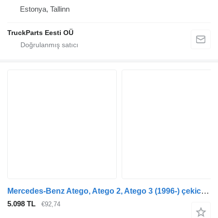
Estonya, Tallinn
TruckParts Eesti OÜ
Mercedes-Benz Atego, Atego 2, Atego 3 (1996-) çekici için Mercedes-Benz Atego 816 (01.98-12.04) A9703320201 aks taşıyıcı
5.098 TL
€92,74