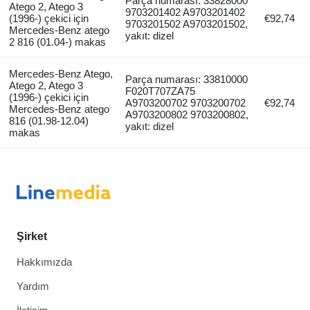
Parça numarası: 33828000
Atego 2, Atego 3
9703201402 A9703201402
(1996-) çekici için
€92,74
9703201502 A9703201502,
Mercedes-Benz atego
yakıt: dizel
2 816 (01.04-) makas
Mercedes-Benz Atego,
Parça numarası: 33810000
Atego 2, Atego 3
F020T707ZA75
(1996-) çekici için
A9703200702 9703200702
€92,74
Mercedes-Benz atego
A9703200802 9703200802,
816 (01.98-12.04)
yakıt: dizel
makas
Şirket
Hakkımızda
Yardım