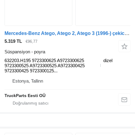
Mercedes-Benz Atego, Atego 2, Atego 3 (1996-) çekici için Mercedes-Benz atego 816 (01.98-12.04) 632203.H195 poyra
5.319 TL
€96,77
Süspansiyon - poyra
632203.H195 9723300625 A9723300625
dizel
9723300525 A9723300525 A9723300425
9723300425 9723300125...
Estonya, Tallinn
TruckParts Eesti OÜ