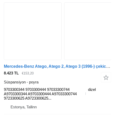
Mercedes-Benz Atego, Atego 2, Atego 3 (1996-) çekici için Mercedes-Benz atego 2 816 (01.04-) 9703300344 poyra
8.423 TL
€153,20
Süspansiyon - poyra
9703300344 9703300444 97033300744
dizel
A9703300344 A9703300444 A97033300744
9723300625 A9723300625...
Estonya, Tallinn