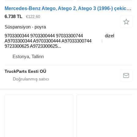
Mercedes-Benz Atego, Atego 2, Atego 3 (1996-) çekici için Mercedes-Benz atego 2 816 (01.04-) 9703300344 poyra
6.738 TL
€122,60
Süspansiyon - poyra
9703300344 9703300444 97033300744
dizel
A9703300344 A9703300444 A97033300744
9723300625 A9723300625...
Estonya, Tallinn
TruckParts Eesti OÜ