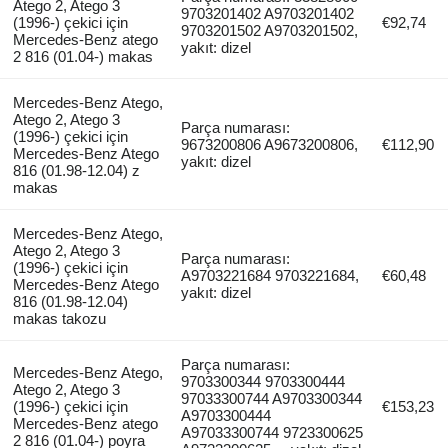
Atego 2, Atego 3
9703201402 A9703201402
(1996-) çekici için
€92,74
9703201502 A9703201502,
Mercedes-Benz atego
yakıt: dizel
2 816 (01.04-) makas
Mercedes-Benz Atego,
Atego 2, Atego 3
Parça numarası:
(1996-) çekici için
9673200806 A9673200806,
€112,90
Mercedes-Benz Atego
yakıt: dizel
816 (01.98-12.04) z
makas
Mercedes-Benz Atego,
Atego 2, Atego 3
Parça numarası:
(1996-) çekici için
A9703221684 9703221684,
€60,48
Mercedes-Benz Atego
yakıt: dizel
816 (01.98-12.04)
makas takozu
Parça numarası:
Mercedes-Benz Atego,
9703300344 9703300444
Atego 2, Atego 3
97033300744 A9703300344
(1996-) çekici için
€153,23
A9703300444
Mercedes-Benz atego
A97033300744 9723300625
2 816 (01.04-) poyra