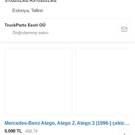
9703201502 A9703201502
Estonya, Tallinn
TruckParts Eesti OÜ
Mercedes-Benz Atego, Atego 2, Atego 3 (1996-) çekici için Mercedes-Benz atego 2 816 (01.04-) 33828000 makas
5.098 TL
€92,74