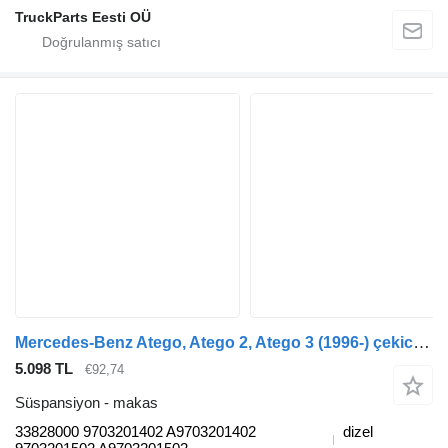
TruckParts Eesti OÜ
Mercedes-Benz Atego, Atego 2, Atego 3 (1996-) çekici için Mercedes-Benz atego 2 816 (01.04-) 33828000 makas
5.098 TL
€92,74
Süspansiyon - makas
33828000 9703201402 A9703201402
dizel