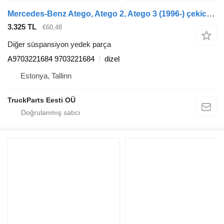
Mercedes-Benz Atego, Atego 2, Atego 3 (1996-) çekici için Leaf Spring Adjusting Wedge, Front Axle Mercedes-Benz Atego 816 (01.98-12.04) A9703221684
3.325 TL
€60,48
Diğer süspansiyon yedek parça
A9703221684 9703221684
dizel
Estonya, Tallinn
TruckParts Eesti OÜ