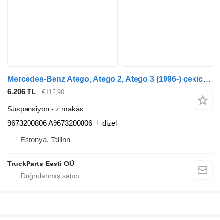
Mercedes-Benz Atego, Atego 2, Atego 3 (1996-) çekici için Mercedes-Benz Atego 816 (01.98-12.04) 9673200806 z makas
6.206 TL
€112,90
Süspansiyon - z makas
9673200806 A9673200806
dizel
Estonya, Tallinn
TruckParts Eesti OÜ