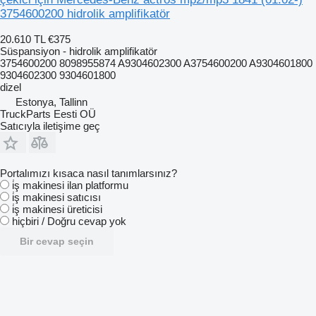
3754600200 hidrolik amplifikatör
20.610 TL
€375
Süspansiyon - hidrolik amplifikatör
3754600200 8098955874 A9304602300 A3754600200 A9304601800
9304602300 9304601800
dizel
Estonya, Tallinn
TruckParts Eesti OÜ
Satıcıyla iletişime geç
Portalımızı kısaca nasıl tanımlarsınız?
i̇ş makinesi ilan platformu
i̇ş makinesi satıcısı
i̇ş makinesi üreticisi
hiçbiri / Doğru cevap yok
Bir cevap seçin