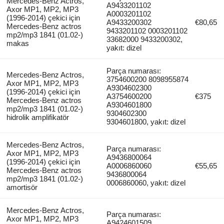
Mercedes-Benz Actros,
A9433201102
Axor MP1, MP2, MP3
A0003201102
(1996-2014) çekici için
A9433200302
€80,65
Mercedes-Benz actros
9433201102 0003201102
mp2/mp3 1841 (01.02-)
33682000 9433200302,
makas
yakıt: dizel
Parça numarası:
Mercedes-Benz Actros,
3754600200 8098955874
Axor MP1, MP2, MP3
A9304602300
(1996-2014) çekici için
A3754600200
€375
Mercedes-Benz actros
A9304601800
mp2/mp3 1841 (01.02-)
9304602300
hidrolik amplifikatör
9304601800, yakıt: dizel
Mercedes-Benz Actros,
Parça numarası:
Axor MP1, MP2, MP3
A9436800064
(1996-2014) çekici için
A0006860060
€55,65
Mercedes-Benz actros
9436800064
mp2/mp3 1841 (01.02-)
0006860060, yakıt: dizel
amortisör
Mercedes-Benz Actros,
Parça numarası:
Axor MP1, MP2, MP3
A9424601509