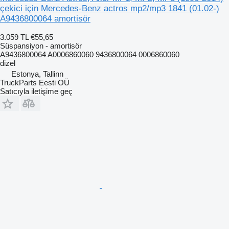
çekici için Mercedes-Benz actros mp2/mp3 1841 (01.02-)
A9436800064 amortisör
3.059 TL
€55,65
Süspansiyon - amortisör
A9436800064 A0006860060 9436800064 0006860060
dizel
Estonya, Tallinn
TruckParts Eesti OÜ
Satıcıyla iletişime geç