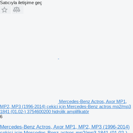
Satıcıyla iletişime geç
Mercedes-Benz Actros, Axor MP1,
MP2, MP3 (1996-2014) çekici için Mercedes-Benz actros mp2/mp3
1841 (01.02-) 3754600200 hidrolik amplifikatör
6
Mercedes-Benz Actros, Axor MP1, MP2, MP3 (1996-2014)
çekici için Mercedes-Benz actros mp2/mp3 1841 (01.02-)