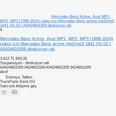
Mercedes-Benz Actros, Axor MP1,
MP2, MP3 (1996-2014) çekici için Mercedes-Benz actros mp2/mp3
1841 (01.02-) A9424601509 direksiyon rafı
4
Mercedes-Benz Actros, Axor MP1, MP2, MP3 (1996-2014)
çekici için Mercedes-Benz actros mp2/mp3 1841 (01.02-)
A9424601509 direksiyon rafı
3.812 TL
€69,35
Süspansiyon - direksiyon rafı
A9424601509 9424601509 A9424601009 9424601009
dizel
Estonya, Tallinn
TruckParts Eesti OÜ
Satıcıyla iletişime geç