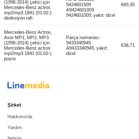
(1996-2014) çekici için
9424601509
€69,35
Mercedes-Benz actros
A9424601009
mp2/mp3 1841 (01.02-)
9424601009, yakıt: dizel
direksiyon rafı
Mercedes-Benz Actros,
Axor MP1, MP2, MP3
Parça numarası:
(1996-2014) çekici için
9433340945
€38,71
Mercedes-Benz actros
A9433340945, yakıt:
mp2/mp3 1841 (01.02-)
dizel
poyra
Şirket
Hakkımızda
Yardım
İletişim