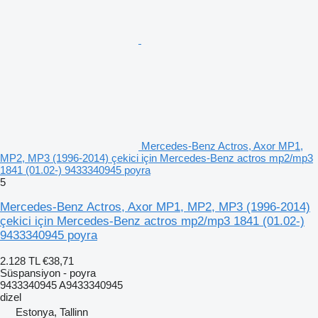
Mercedes-Benz Actros, Axor MP1,
MP2, MP3 (1996-2014) çekici için Mercedes-Benz actros mp2/mp3
1841 (01.02-) 9433340945 poyra
5
Mercedes-Benz Actros, Axor MP1, MP2, MP3 (1996-2014)
çekici için Mercedes-Benz actros mp2/mp3 1841 (01.02-)
9433340945 poyra
2.128 TL
€38,71
Süspansiyon - poyra
9433340945 A9433340945
dizel
Estonya, Tallinn