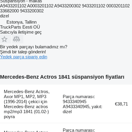
Süspansiyon - makas
A9433201102 A0003201102 A9433200302 9433201102 0003201102
33682000 9433200302
dizel
Estonya, Tallinn
TruckParts Eesti OÜ
Satıcıyla iletişime geç
Bir yedek parçayı bulamadınız mı?
Şimdi bir talep gönderin!
Yedek parça sipariş edin
Mercedes-Benz Actros 1841 süspansiyon fiyatları
Mercedes-Benz Actros,
Axor MP1, MP2, MP3
Parça numarası:
(1996-2014) çekici için
9433340945
€38,71
Mercedes-Benz actros
A9433340945, yakıt:
mp2/mp3 1841 (01.02-)
dizel
poyra
Parça numarası: