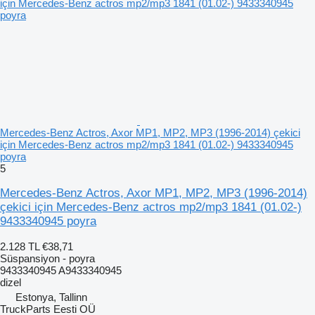
Mercedes-Benz Actros, Axor MP1, MP2, MP3 (1996-2014) çekici
için Mercedes-Benz actros mp2/mp3 1841 (01.02-) 9433340945
poyra
5
Mercedes-Benz Actros, Axor MP1, MP2, MP3 (1996-2014)
çekici için Mercedes-Benz actros mp2/mp3 1841 (01.02-)
9433340945 poyra
2.128 TL
€38,71
Süspansiyon - poyra
9433340945 A9433340945
dizel
Estonya, Tallinn
TruckParts Eesti OÜ