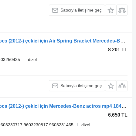
Satıcıyla iletişime geç
Mercedes-Benz Actros MP4 Antos Arocs (2012-) çekici için Air Spring Bracket Mercedes-Benz Actros MP4 1840 (01.12-) A9603283541
8.201 TL
603250435
dizel
Satıcıyla iletişime geç
Mercedes-Benz Actros MP4 Antos Arocs (2012-) çekici için Mercedes-Benz actros mp4 1840 (01.12-) A9603230717 denge çubuğu
6.650 TL
9603230717 9603230817 9603231465
dizel