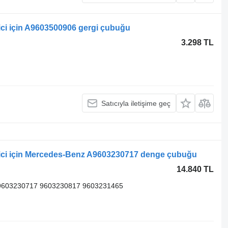
ci için A9603500906 gergi çubuğu
3.298 TL
Satıcıyla iletişime geç
ici için Mercedes-Benz A9603230717 denge çubuğu
14.840 TL
9603230717 9603230817 9603231465