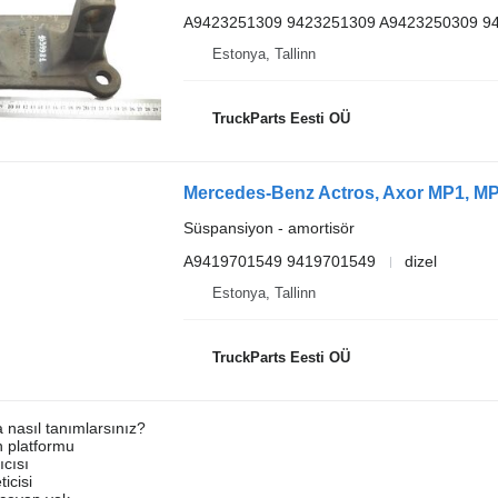
A9423251309 9423251309 A9423250309 9
Estonya, Tallinn
TruckParts Eesti OÜ
Süspansiyon - amortisör
A9419701549 9419701549
dizel
Estonya, Tallinn
TruckParts Eesti OÜ
a nasıl tanımlarsınız?
an platformu
ıcısı
ticisi