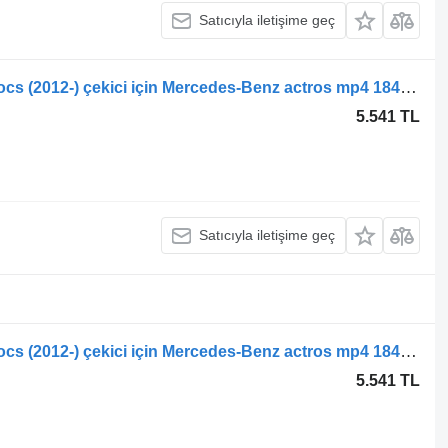
Satıcıyla iletişime geç
Mercedes-Benz Actros MP4 Antos Arocs (2012-) çekici için Mercedes-Benz actros mp4 1840 (01.12-) 9483571001 difrensiyel mili
5.541 TL
Satıcıyla iletişime geç
Mercedes-Benz Actros MP4 Antos Arocs (2012-) çekici için Mercedes-Benz actros mp4 1840 (01.12-) A9483571101 difrensiyel mili
5.541 TL