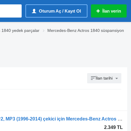
Oturum Aç / Kayıt Ol
İlan verin
 1840 yedek parçalar
Mercedes-Benz Actros 1840 süspansiyon
İlan tarihi
Mercedes-Benz Actros, Axor MP1, MP2, MP3 (1996-2014) çekici için Mercedes-Benz Actros MP1 1840 (01.96-12.02) A9423251309
2.349 TL