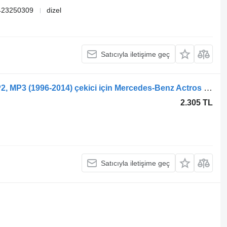
423250309
dizel
Satıcıyla iletişime geç
Mercedes-Benz Actros, Axor MP1, MP2, MP3 (1996-2014) çekici için Mercedes-Benz Actros MP1 1840 (01.96-12.02) A9419701549 amortisör
2.305 TL
Satıcıyla iletişime geç