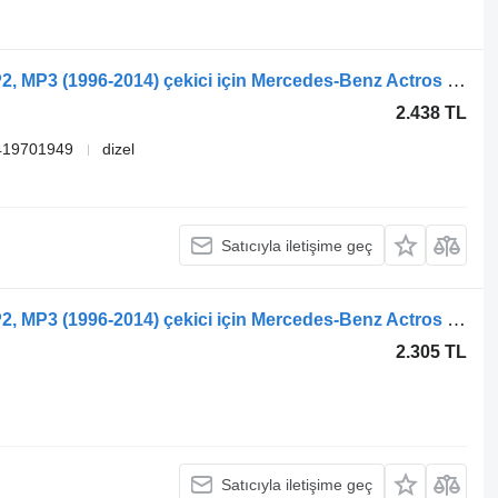
Mercedes-Benz Actros, Axor MP1, MP2, MP3 (1996-2014) çekici için Mercedes-Benz Actros MP1 1840 (01.96-12.02) A9419701749 amortisör
2.438 TL
419701949
dizel
Satıcıyla iletişime geç
Mercedes-Benz Actros, Axor MP1, MP2, MP3 (1996-2014) çekici için Mercedes-Benz Actros MP1 1840 (01.96-12.02) A9419701549 amortisör
2.305 TL
Satıcıyla iletişime geç