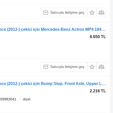
Satıcıyla iletişime geç
Mercedes-Benz Actros MP4 Antos Arocs (2012-) çekici için Mercedes-Benz Actros MP4 1840 (01.12-) A9603206411
6.650 TL
Satıcıyla iletişime geç
Mercedes-Benz Actros MP4 Antos Arocs (2012-) çekici için Bump Stop, Front Axle, Upper L=R Mercedes-Benz Actros MP4 1840 (01.12-) 9609980641
2.216 TL
009983041
dizel