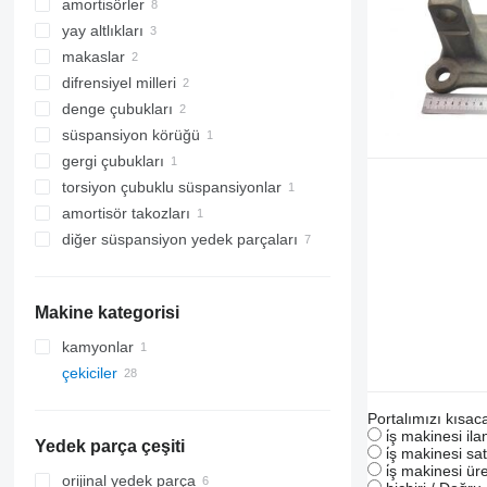
amortisörler
yay altlıkları
makaslar
difrensiyel milleri
denge çubukları
süspansiyon körüğü
gergi çubukları
torsiyon çubuklu süspansiyonlar
amortisör takozları
diğer süspansiyon yedek parçaları
Makine kategorisi
kamyonlar
çekiciler
Portalımızı kısac
i̇ş makinesi il
Yedek parça çeşiti
i̇ş makinesi sat
i̇ş makinesi üre
orijinal yedek parça