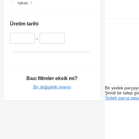
takas
Üretim tarihi
–
Bazı filtreler eksik mi?
Bir değişiklik önerin
Bir yedek parçay
Şimdi bir talep g
Yedek parça sipar