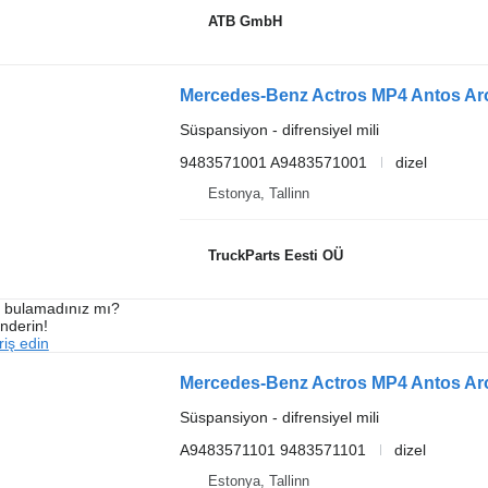
ATB GmbH
Süspansiyon - difrensiyel mili
9483571001 A9483571001
dizel
Estonya, Tallinn
TruckParts Eesti OÜ
ı bulamadınız mı?
önderin!
iş edin
Süspansiyon - difrensiyel mili
A9483571101 9483571101
dizel
Estonya, Tallinn