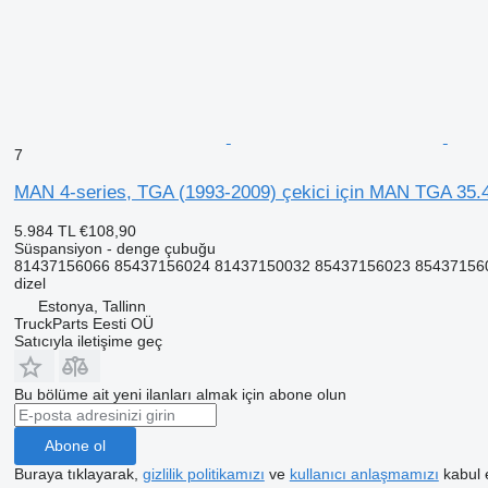
7
MAN 4-series, TGA (1993-2009) çekici için MAN TGA 35.
5.984 TL
€108,90
Süspansiyon - denge çubuğu
81437156066 85437156024 81437150032 85437156023 8543715602
dizel
Estonya, Tallinn
TruckParts Eesti OÜ
Satıcıyla iletişime geç
Bu bölüme ait yeni ilanları almak için abone olun
Abone ol
Buraya tıklayarak,
gizlilik politikamızı
ve
kullanıcı anlaşmamızı
kabul 