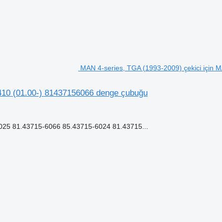
MAN 4-series, TGA (1993-2009) çekici için
410 (01.00-) 81437156066 denge çubuğu
5 81.43715-6066 85.43715-6024 81.43715...