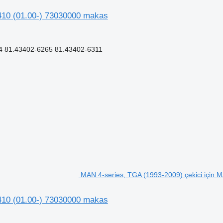
410 (01.00-) 73030000 makas
 81.43402-6265 81.43402-6311
MAN 4-series, TGA (1993-2009) çekici için
410 (01.00-) 73030000 makas