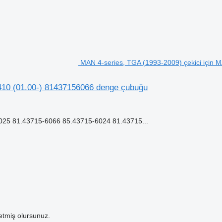
MAN 4-series, TGA (1993-2009) çekici için
410 (01.00-) 81437156066 denge çubuğu
5 81.43715-6066 85.43715-6024 81.43715...
etmiş olursunuz.