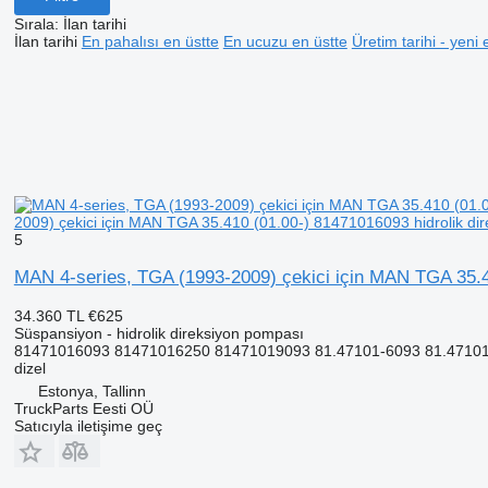
Sırala
:
İlan tarihi
İlan tarihi
En pahalısı en üstte
En ucuzu en üstte
Üretim tarihi - yeni 
2009) çekici için MAN TGA 35.410 (01.00-) 81471016093 hidrolik di
5
MAN 4-series, TGA (1993-2009) çekici için MAN TGA 35.4
34.360 TL
€625
Süspansiyon - hidrolik direksiyon pompası
81471016093 81471016250 81471019093 81.47101-6093 81.47101
dizel
Estonya, Tallinn
TruckParts Eesti OÜ
Satıcıyla iletişime geç