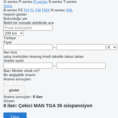
G-series
P-series
R-series
S-series
T-series
Volvo
B-series
FE
FH
FL
FM
FMX
N-series
VNL
hepsini göster
Bulunduğu yer
Belirli bir mesafe dahilinde ara
Türkiye
Fiyat
–
İlan türü
satış
üreticiden
leasing
kredi
taksitle
takas
takas
Üretim tarihi
–
Bazı filtreler eksik mi?
Bir değişiklik önerin
Arama sonuçları:
-
göster
Arama sonuçları:
8 ilan
Göster
8 ilan:
Çekici MAN TGA 35 süspansiyon
Filtre