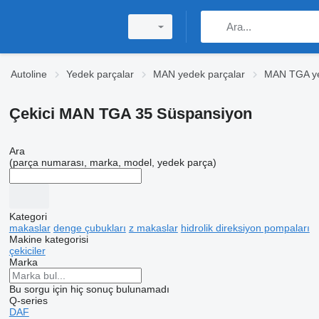
Autoline
Yedek parçalar
MAN yedek parçalar
MAN TGA ye
Çekici MAN TGA 35 Süspansiyon
Ara
(parça numarası, marka, model, yedek parça)
Kategori
makaslar
denge çubukları
z makaslar
hidrolik direksiyon pompaları
Makine kategorisi
çekiciler
Marka
Bu sorgu için hiç sonuç bulunamadı
Q-series
DAF