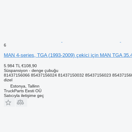
6
MAN 4-series, TGA (1993-2009) çekici için MAN TGA 35.
5.984 TL
€108,90
Süspansiyon - denge çubuğu
81437156066 85437156024 81437150032 85437156023 8543715602
dizel
Estonya, Tallinn
TruckParts Eesti OÜ
Satıcıyla iletişime geç