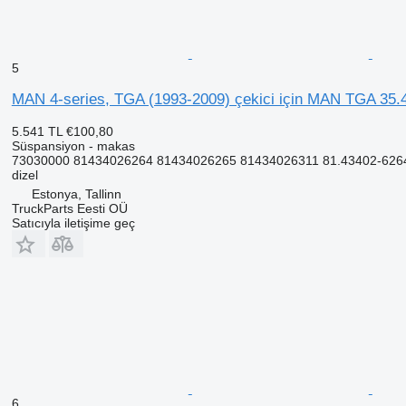
5
MAN 4-series, TGA (1993-2009) çekici için MAN TGA 35.
5.541 TL
€100,80
Süspansiyon - makas
73030000 81434026264 81434026265 81434026311 81.43402-6264
dizel
Estonya, Tallinn
TruckParts Eesti OÜ
Satıcıyla iletişime geç
6