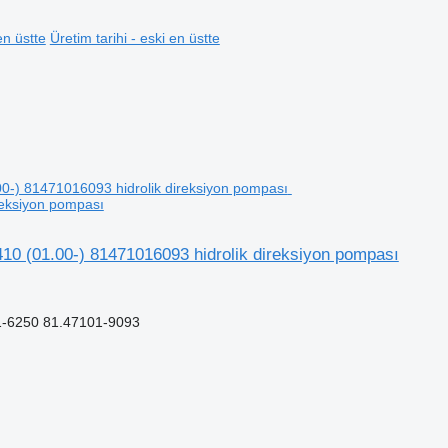
en üstte
Üretim tarihi - eski en üstte
reksiyon pompası
10 (01.00-) 81471016093 hidrolik direksiyon pompası
-6250 81.47101-9093