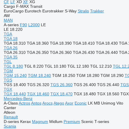
CF
LF
XD
XF
XG
Cargo
F-MAX
Transit
EuroCargo
Eurotech
Eurotrakker
S-Way
Stralis
Trakker
AW
MAN
A-series
F90
L2000
LE
LE 18.220
TGA
TGA 18
TGA 18.310
TGA 18.360
TGA 18.390
TGA 18.410
TGA 18.430
TGA 
TGA 26
TGA 26.310
TGA 26.350
TGA 26.360
TGA 26.430
TGA 26.440
TGA 
TGA 35
TGL
TGL 8.180
TGL 8.220
TGL 10.180
TGL 12.180
TGL 12.210
TGL 12.
TGM
TGM 15.240
TGM 18.240
TGM 18.250
TGM 18.280
TGM 18.290
T
TGS
TGS 18.400
TGS 26.320
TGS 26.360
TGS 26.400
TGS 26.440
TGS
TGX
TGX 18.440
TGX 18.460
TGX 18.470
TGX 18.480
TGX 18.560
TGX
Mercedes-Benz
A-Class
Actros
Antos
Arocs
Atego
Axor
Econic
LK
MB
Unimog
Vito
Canter
Atleon
Renault
D-series
Kerax
Magnum
Midlum
Premium
Scenic
T-series
Scania