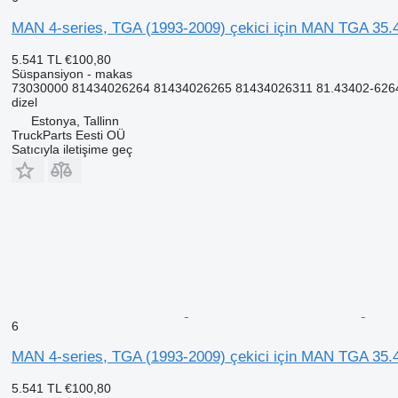
MAN 4-series, TGA (1993-2009) çekici için MAN TGA 35.
5.541 TL
€100,80
Süspansiyon - makas
73030000 81434026264 81434026265 81434026311 81.43402-6264
dizel
Estonya, Tallinn
TruckParts Eesti OÜ
Satıcıyla iletişime geç
6
MAN 4-series, TGA (1993-2009) çekici için MAN TGA 35.
5.541 TL
€100,80