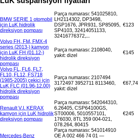
LuK süspansiyon fiyatları
Parça numarası: 541025810,
BMW SERIE 1 otomobil
LH2114302, DP3498,
için LuK hidrolik
DSP1676, JPR931, SP85095,
€123
direksiyon pompası
SP4103, 32414051133,
32416776372,...
Volvo FH, FM, FMX-4
series (2013-) kamyon
Parça numarası: 2108040,
için LuK FH (01.12-)
€145
yakıt: dizel
hidrolik direksiyon
pompası
Volvo FL, FL6, FL7,
FL10, FL12, FS718
Parça numarası: 2107494
(1985-2005) çekici için
3172497 3952711 8113460,
€67,74
LuK FLC (01.96-12.00)
yakıt: dizel
hidrolik direksiyon
pompası
Parça numarası: 542044310,
Renault V.I. KERAX
6.26405, CSP64100GS,
kamyon için LuK hidrolik
ST00006, 5010557101,
€245
direksiyon pompası
176030, 8TL 359 004-021,
078.264, 80415
Parça numarası: 541014910
Mercedes-Benz
OE A 002 466 74 01 —