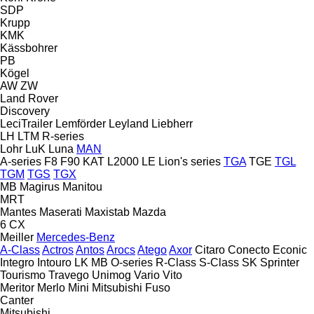
SDP
Krupp
KMK
Kässbohrer
PB
Kögel
AW
ZW
Land Rover
Discovery
LeciTrailer
Lemförder
Leyland
Liebherr
LH
LTM
R-series
Lohr
LuK
Luna
MAN
A-series
F8
F90
KAT
L2000
LE
Lion's series
TGA
TGE
TGL
TGM
TGS
TGX
MB
Magirus
Manitou
MRT
Mantes
Maserati
Maxistab
Mazda
6
CX
Meiller
Mercedes-Benz
A-Class
Actros
Antos
Arocs
Atego
Axor
Citaro
Conecto
Econic
Integro
Intouro
LK
MB
O-series
R-Class
S-Class
SK
Sprinter
Tourismo
Travego
Unimog
Vario
Vito
Meritor
Merlo
Mini
Mitsubishi Fuso
Canter
Mitsubishi