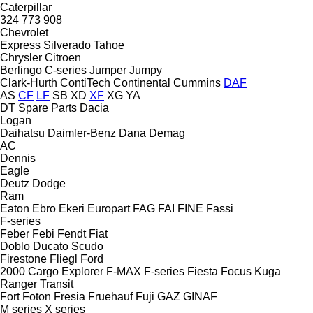
Caterpillar
324
773
908
Chevrolet
Express
Silverado
Tahoe
Chrysler
Citroen
Berlingo
C-series
Jumper
Jumpy
Clark-Hurth
ContiTech
Continental
Cummins
DAF
AS
CF
LF
SB
XD
XF
XG
YA
DT Spare Parts
Dacia
Logan
Daihatsu
Daimler-Benz
Dana
Demag
AC
Dennis
Eagle
Deutz
Dodge
Ram
Eaton
Ebro
Ekeri
Europart
FAG
FAI
FINE
Fassi
F-series
Feber
Febi
Fendt
Fiat
Doblo
Ducato
Scudo
Firestone
Fliegl
Ford
2000
Cargo
Explorer
F-MAX
F-series
Fiesta
Focus
Kuga
Ranger
Transit
Fort
Foton
Fresia
Fruehauf
Fuji
GAZ
GINAF
M series
X series