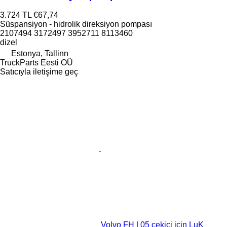
3.724 TL
€67,74
Süspansiyon - hidrolik direksiyon pompası
2107494 3172497 3952711 8113460
dizel
Estonya, Tallinn
TruckParts Eesti OÜ
Satıcıyla iletişime geç
Volvo FH | 05 çekici için LuK