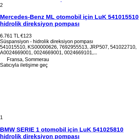
2
Mercedes-Benz ML otomobil için LuK 541015510
hidrolik direksiyon pompası
6.761 TL
€123
Süspansiyon - hidrolik direksiyon pompası
541015510, KS00000626, 7692955513, JRP507, 541022710,
A0024669001, 0024669001, 0024669101,...
Fransa, Sommerau
Satıcıyla iletişime geç
1
BMW SERIE 1 otomobil için LuK 541025810
hidrolik direksiyon pompası