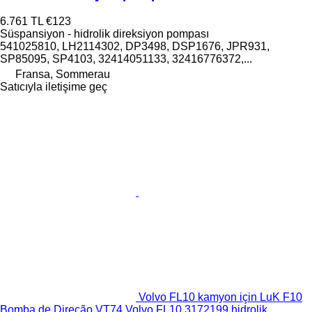
6.761 TL
€123
Süspansiyon - hidrolik direksiyon pompası
541025810, LH2114302, DP3498, DSP1676, JPR931,
SP85095, SP4103, 32414051133, 32416776372,...
Fransa, Sommerau
Satıcıyla iletişime geç
Volvo FL10 kamyon için LuK F10
Bomba de Direção VT74 Volvo FL10 3172199 hidrolik