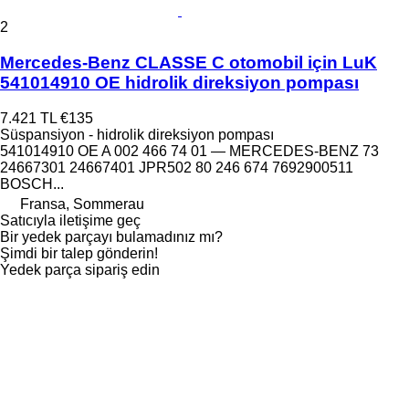
2
Mercedes-Benz CLASSE C otomobil için LuK
541014910 OE hidrolik direksiyon pompası
7.421 TL
€135
Süspansiyon - hidrolik direksiyon pompası
541014910 OE A 002 466 74 01 — MERCEDES-BENZ 73
24667301 24667401 JPR502 80 246 674 7692900511
BOSCH...
Fransa, Sommerau
Satıcıyla iletişime geç
Bir yedek parçayı bulamadınız mı?
Şimdi bir talep gönderin!
Yedek parça sipariş edin