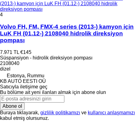
(2013-) kamyon için LuK FH (01.12-) 2108040 hidrolik
direksiyon pompası
4
Volvo FH, FM, FMX-4 series (2013-) kamyon için
LuK FH (01.12-) 2108040 hidrolik direksiyon
pompası
7.971 TL
€145
Süspansiyon - hidrolik direksiyon pompası
2108040
dizel
Estonya, Rummu
KB AUTO EESTI OÜ
Satıcıyla iletişime geç
Bu bölüme ait yeni ilanları almak için abone olun
Abone ol
Buraya tıklayarak,
gizlilik politikamızı
ve
kullanıcı anlaşmamızı
kabul etmiş olursunuz.