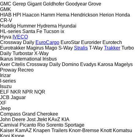
GMC
Gerep
Gigant
Goldhofer
Goodyear
Grove
GMK
HIAB
HPI
Haacon
Hamm
Hema
Hendrickson
Herion
Honda
CR-V
Huddig
Hummer
Hydrema
Hyundai
HL-series
Santa Fe
Tucson
ix
Hyva
IVECO
Crossway
Daily
EuroCargo
EuroStar
Eurorider
Eurotech
Eurotrakker
Magirus
Mago
S-Way
Stralis
T-Way
Trakker
Turbo
Daily
Turbostar
X-Way
Ikarus
International
Irisbus
Axer
Citelis
Crossway
Daily
Domino
Evadys
Karosa
Magelys
Proway
Recreo
Irizar
I-series
Isuzu
ELF
NKR
NPR
NQR
JCB
Jaguar
XF
Jeep
Compass
Grand Cherokee
John Deere
Jost
Jtekt
KAvZ
KIA
Carnival
Picanto
Rio
Sorento
Sportage
Kaiser
KamAZ
Knapen Trailers
Knorr-Bremse
Knott
Komatsu
Koni
Krone