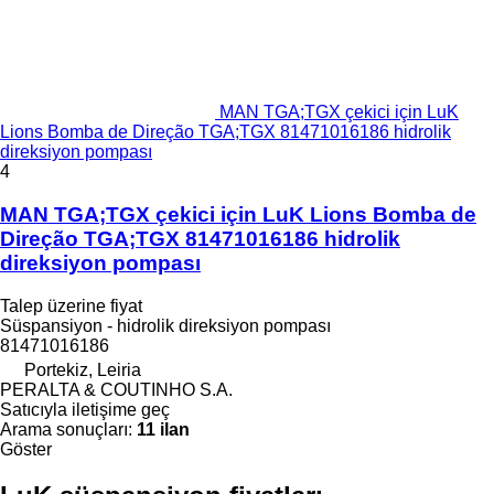
MAN TGA;TGX çekici için LuK
Lions Bomba de Direção TGA;TGX 81471016186 hidrolik
direksiyon pompası
4
MAN TGA;TGX çekici için LuK Lions Bomba de
Direção TGA;TGX 81471016186 hidrolik
direksiyon pompası
Talep üzerine fiyat
Süspansiyon - hidrolik direksiyon pompası
81471016186
Portekiz, Leiria
PERALTA & COUTINHO S.A.
Satıcıyla iletişime geç
Arama sonuçları:
11 ilan
Göster