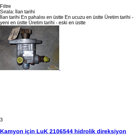
Filtre
Sırala
:
İlan tarihi
İlan tarihi
En pahalısı en üstte
En ucuzu en üstte
Üretim tarihi -
yeni en üstte
Üretim tarihi - eski en üstte
3
Kamyon için LuK 2106544 hidrolik direksiyon