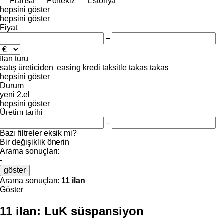
Fransa
Portekiz
Estonya
hepsini göster
hepsini göster
Fiyat
–
İlan türü
satış
üreticiden
leasing
kredi
taksitle
takas
takas
hepsini göster
Durum
yeni
2.el
hepsini göster
Üretim tarihi
–
Bazı filtreler eksik mi?
Bir değişiklik önerin
Arama sonuçları:
-
göster
Arama sonuçları:
11 ilan
Göster
11 ilan:
LuK süspansiyon