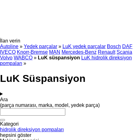
İlan verin
Autoline
»
Yedek parçalar
»
LuK yedek parçalar
Bosch
DAF
IVECO
Knorr-Bremse
MAN
Mercedes-Benz
Renault
Scania
Volvo
WABCO
»
LuK süspansiyon
LuK hidrolik direksiyon
pompaları
»
LuK Süspansiyon
Ara
(parça numarası, marka, model, yedek parça)
Kategori
hidrolik direksiyon pompaları
hepsini göster