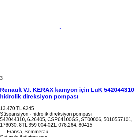
3
Renault V.I. KERAX kamyon için LuK 542044310
hidrolik direksiyon pompası
13.470 TL
€245
Süspansiyon - hidrolik direksiyon pompası
542044310, 6.26405, CSP64100GS, ST00006, 5010557101,
176030, 8TL 359 004-021, 078.264, 80415
Fransa, Sommerau