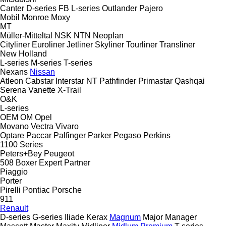
Canter
D-series
FB
L-series
Outlander
Pajero
Mobil
Monroe
Moxy
MT
Müller-Mitteltal
NSK
NTN
Neoplan
Cityliner
Euroliner
Jetliner
Skyliner
Tourliner
Transliner
New Holland
L-series
M-series
T-series
Nexans
Nissan
Atleon
Cabstar
Interstar
NT
Pathfinder
Primastar
Qashqai
Serena
Vanette
X-Trail
O&K
L-series
OEM
OM
Opel
Movano
Vectra
Vivaro
Optare
Paccar
Palfinger
Parker
Pegaso
Perkins
1100 Series
Peters+Bey
Peugeot
508
Boxer
Expert
Partner
Piaggio
Porter
Pirelli
Pontiac
Porsche
911
Renault
D-series
G-series
Iliade
Kerax
Magnum
Major
Manager