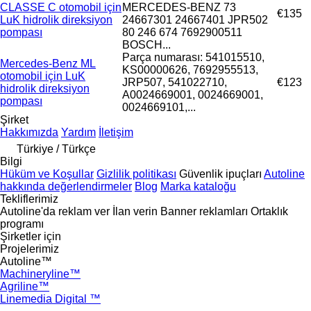
CLASSE C otomobil için
MERCEDES-BENZ 73
€135
LuK hidrolik direksiyon
24667301 24667401 JPR502
pompası
80 246 674 7692900511
BOSCH...
Parça numarası: 541015510,
Mercedes-Benz ML
KS00000626, 7692955513,
otomobil için LuK
JRP507, 541022710,
€123
hidrolik direksiyon
A0024669001, 0024669001,
pompası
0024669101,...
Şirket
Hakkımızda
Yardım
İletişim
Türkiye / Türkçe
Bilgi
Hüküm ve Koşullar
Gizlilik politikası
Güvenlik ipuçları
Autoline
hakkında değerlendirmeler
Blog
Marka kataloğu
Tekliflerimiz
Autoline'da reklam ver
İlan verin
Banner reklamları
Ortaklık
programı
Şirketler için
Projelerimiz
Autoline™
Machineryline™
Agriline™
Linemedia Digital ™