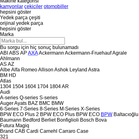
Makine kategorisi
kamyonlar
çekiciler
otomobiller
hepsini göster
Yedek parça çeşiti
orijinal yedek parça
hepsini göster
Marka
Bu sorgu için hiç sonuç bulunamadı
ABI
ABS
AP
AXA
Ackermann
Ackermann-Fruehauf
Agrale
Ahlmann
AS
AZ
Albe
Alfa Romeo
Allison
Ashok Leyland
Astra
BM
HD
Atlas
1304
1504
1604
1704
1804
AR
Audi
A-series
Q-series
S-series
Auger
Ayats
BAZ
BMC
BMW
6-Series
7-Series
8-Series
M-Series
X-Series
BPW ECO Plus 2
BPW ECO Plus
BPW ECO
BPW
Baltacıoğlu
Baumann
Bedford
Berliet
Bonfiglioli
Bosch
Bova
Futura
Magiq
Brand
CAB
Cardi
Carnehl
Carraro
Case
321