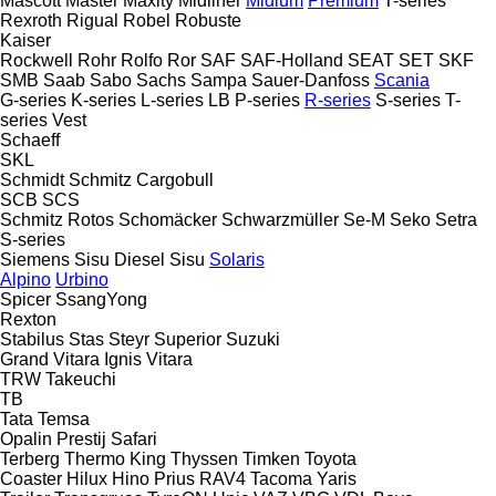
Mascott
Master
Maxity
Midliner
Midlum
Premium
T-series
Rexroth
Rigual
Robel
Robuste
Kaiser
Rockwell
Rohr
Rolfo
Ror
SAF
SAF-Holland
SEAT
SET
SKF
SMB
Saab
Sabo
Sachs
Sampa
Sauer-Danfoss
Scania
G-series
K-series
L-series
LB
P-series
R-series
S-series
T-
series
Vest
Schaeff
SKL
Schmidt
Schmitz Cargobull
SCB
SCS
Schmitz Rotos
Schomäcker
Schwarzmüller
Se-M
Seko
Setra
S-series
Siemens
Sisu Diesel
Sisu
Solaris
Alpino
Urbino
Spicer
SsangYong
Rexton
Stabilus
Stas
Steyr
Superior
Suzuki
Grand Vitara
Ignis
Vitara
TRW
Takeuchi
TB
Tata
Temsa
Opalin
Prestij
Safari
Terberg
Thermo King
Thyssen
Timken
Toyota
Coaster
Hilux
Hino
Prius
RAV4
Tacoma
Yaris