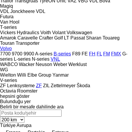
Trailor
Transgruas
TyreON
Unic
VAZ
VBG
VDL Bova
Magiq
VDL Jonckheere
VDL
Futura
Van Hool
T-series
Vickers Hydraulics
Voith
Volant
Volkswagen
Amarok
Caravelle
Crafter
Golf
LT
Passat
Sharan
Touareg
Touran
Transporter
Volvo
7700
9700
9900
A-series
B-series
F89
FE
FH
FL
FM
FMX
G-
series
L-series
N-series
VNL
WABCO
Wacker Neuson
Weber
Werklust
WG
Wielton
Willi Elbe Group
Yanmar
V-series
ZF Lenksysteme
ZF
ZIL
Zettelmeyer
Škoda
Octavia
Roomster
hepsini göster
Bulunduğu yer
Belirli bir mesafe dahilinde ara
Türkiye
Avrupa