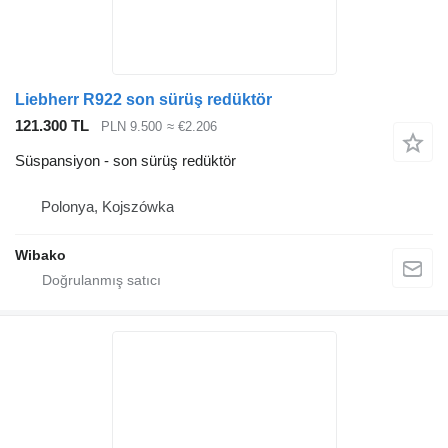
Liebherr R922 son sürüş redüktör
121.300 TL
PLN 9.500
≈ €2.206
Süspansiyon - son sürüş redüktör
Polonya, Kojszówka
Wibako