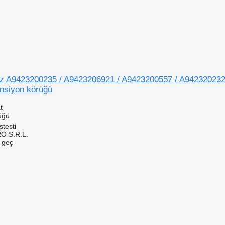
 A9423200235 / A9423206921 / A9423200557 / A9423202321
nsiyon körüğü
t
üğü
testi
O S.R.L.
e geç