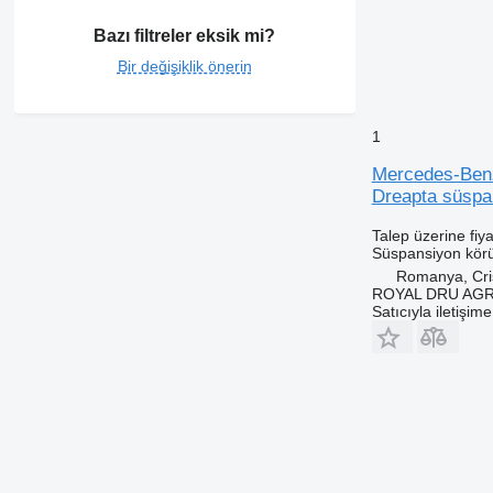
Bazı filtreler eksik mi?
Bir değişiklik önerin
1
Mercedes-Benz
Dreapta süspa
Talep üzerine fiya
Süspansiyon kör
Romanya, Cris
ROYAL DRU AGR
Satıcıyla iletişim