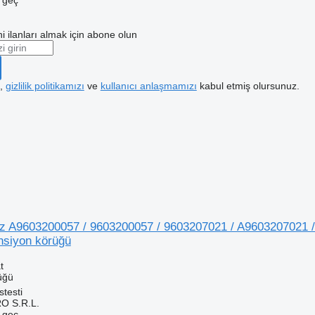
e geç
i ilanları almak için abone olun
k,
gizlilik politikamızı
ve
kullanıcı anlaşmamızı
kabul etmiş olursunuz.
 A9603200057 / 9603200057 / 9603207021 / A9603207021 /
nsiyon körüğü
t
üğü
testi
O S.R.L.
e geç