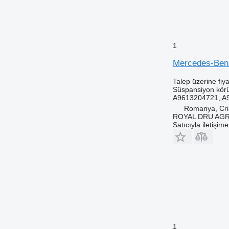
1
Mercedes-Benz
Talep üzerine fiya
Süspansiyon kör
A9613204721, A
Romanya, Cris
ROYAL DRU AGR
Satıcıyla iletişim
1