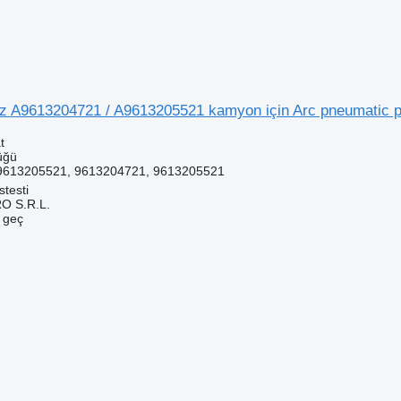
 A9613204721 / A9613205521 kamyon için Arc pneumatic p
t
üğü
9613205521, 9613204721, 9613205521
testi
O S.R.L.
e geç