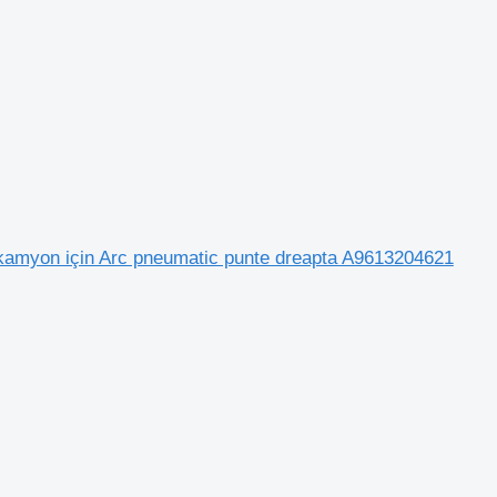
amyon için Arc pneumatic punte dreapta A9613204621