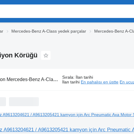
ar
Mercedes-Benz A-Class yedek parçalar
Mercedes-Benz A-Cl
iyon Körüğü
Sırala
:
İlan tarihi
ercedes-Benz A-Class süspansiyon körüğü
İlan tarihi
En pahalısı en üstte
En ucuz
 A9613204621 / A9613205421 kamyon için Arc Pneumatic A