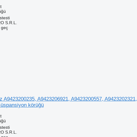
t
üğü
testi
O S.R.L.
e geç
 A9423200235, A9423206921, A9423200557, A9423202321, 
süspansiyon körüğü
t
üğü
testi
O S.R.L.