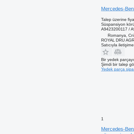
Mercedes-Benz
Talep üzerine fiya
Süspansiyon kör
A9423200117 / 
Romanya, Cris
ROYAL DRU AGR
Satıcıyla iletişim
Bir yedek parçay
Şimdi bir talep g
Yedek parça sipar
1
Mercedes-Ben