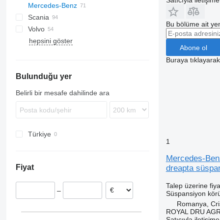
Satıcıyla iletişim
Mercedes-Benz
XF
Eurotech
F90
Scania
Stralis
L2000
A-Class
Canter
Kerax
Bu bölüme ait yen
Volvo
TGA
Actros
FB
Magnum
R-series
hepsini göster
TGL
Antos
Major
FH
Actros 2545
Abone ol
TGM
Arocs
Midlum
FMX
Buraya tıklayara
TGS
Atego
Premium
Bulunduğu yer
TGX
Axor
Econic
Belirli bir mesafe dahilinde ara
MB
O-series
Travego
O580
Türkiye
1
Mercedes-Benz
Fiyat
dreapta süspa
Talep üzerine fiya
–
Süspansiyon kör
Romanya, Cris
ROYAL DRU AGR
Satıcıyla iletişim