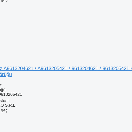
 A9613204621 / A9613205421 / 9613204621 / 9613205421 k
örüğü
t
üğü
9613205421
testi
O S.R.L.
e geç