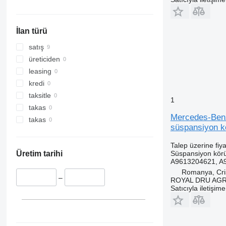
İlan türü
satış
üreticiden
leasing
kredi
taksitle
1
takas
Mercedes-Benz
takas
süspansiyon k
Talep üzerine fiya
Süspansiyon kör
Üretim tarihi
A9613204621, A
Romanya, Cris
–
ROYAL DRU AGR
Satıcıyla iletişim