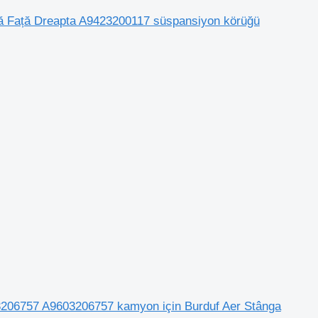
 Față Dreapta A9423200117 süspansiyon körüğü
06757 A9603206757 kamyon için Burduf Aer Stânga