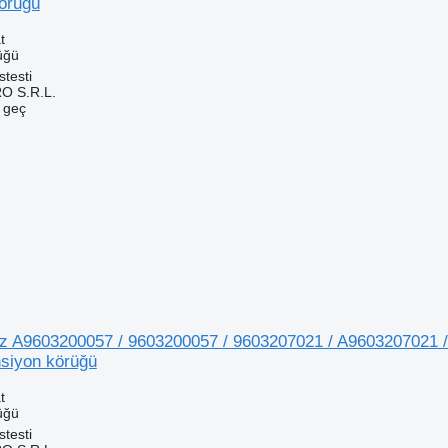
örüğü
t
üğü
testi
O S.R.L.
e geç
 A9603200057 / 9603200057 / 9603207021 / A9603207021 /
siyon körüğü
t
üğü
testi