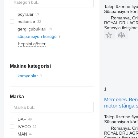
Talep üzerine fiya
Süspansiyon kör
poyralar
Romanya, Cris
makaslar
ROYAL DRU AGR
Satıcıyla iletişim
gergi çubukları
süspansiyon körüğü
hepsini göster
Makine kategorisi
kamyonlar
1
Marka
Mercedes-Benz
motor stânga 
Talep üzerine fiya
DAF
Süspansiyon kör
IVECO
CF
F-MAX
X series
Romanya, Cris
ROYAL DRU AGR
MAN
LF
EuroCargo