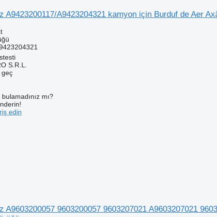
 A9423200117/A9423204321 kamyon için Burduf de Aer Axă
t
üğü
A9423204321
testi
O S.R.L.
e geç
ı bulamadınız mı?
önderin!
iş edin
z A9603200057 9603200057 9603207021 A9603207021 96032