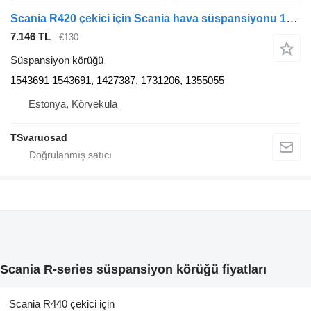
Scania R420 çekici için Scania hava süspansiyonu 1543691 süspansiyon körüğü
7.146 TL
€130
Süspansiyon körüğü
1543691 1543691, 1427387, 1731206, 1355055
Estonya, Kõrveküla
TSvaruosad
Scania R-series süspansiyon körüğü fiyatları
Scania R440 çekici için