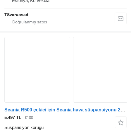
Estonya, Kõrveküla
TSvaruosad
Scania R500 çekici için Scania hava süspansiyonu 2776010 süspansiyon körüğü
5.497 TL
€100
Süspansiyon körüğü