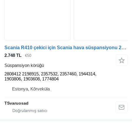
Scania R410 çekici için Scania hava süspansiyonu 2808412 süspansiyon körüğü
2.748 TL
€50
Süspansiyon körüğü
2808412 2198915, 2357532, 2357460, 1944314,
1903806, 1903608, 1774804
Estonya, Kõrveküla
TSvaruosad