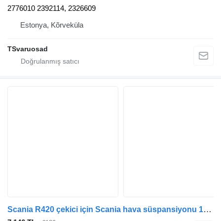
2776010 2392114, 2326609
Estonya, Kõrveküla
TSvaruosad
Scania R420 çekici için Scania hava süspansiyonu 1543691 süspansiyon körüğü