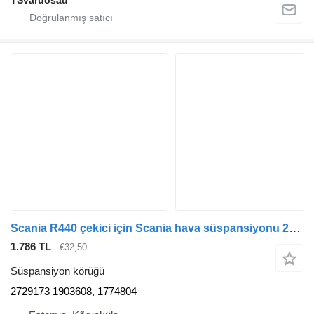
TSvaruosad
Scania R440 çekici için Scania hava süspansiyonu 2729173 süspansiyon körüğü
1.786 TL
€32,50
Süspansiyon körüğü
2729173 1903608, 1774804