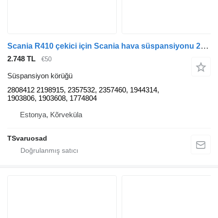
Scania R410 çekici için Scania hava süspansiyonu 2808412 süspansiyon körüğü
2.748 TL
€50
Süspansiyon körüğü
2808412 2198915, 2357532, 2357460, 1944314,
1903806, 1903608, 1774804
Estonya, Kõrveküla
TSvaruosad