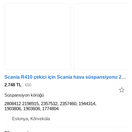
Scania R410 çekici için Scania hava süspansiyonu 2808412 süspansiyon körüğü
2.748 TL
€50
Süspansiyon körüğü
2808412 2198915, 2357532, 2357460, 1944314,
1903806, 1903608, 1774804
Estonya, Kõrveküla