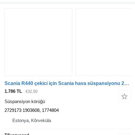
Scania R440 çekici için Scania hava süspansiyonu 2729173 süspansiyon körüğü
1.786 TL
€32,50
Süspansiyon körüğü
2729173 1903608, 1774804
Estonya, Kõrveküla