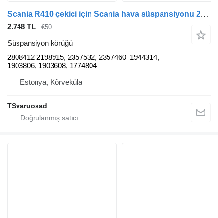
Scania R410 çekici için Scania hava süspansiyonu 2808412 süspansiyon körüğü
2.748 TL
€50
Süspansiyon körüğü
2808412 2198915, 2357532, 2357460, 1944314,
1903806, 1903608, 1774804
Estonya, Kõrveküla
TSvaruosad