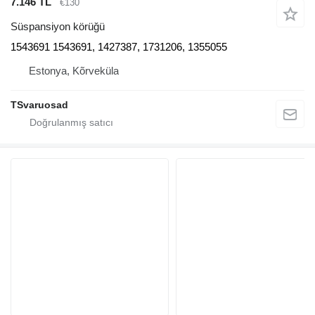
7.146 TL
€130
Süspansiyon körüğü
1543691 1543691, 1427387, 1731206, 1355055
Estonya, Kõrveküla
TSvaruosad