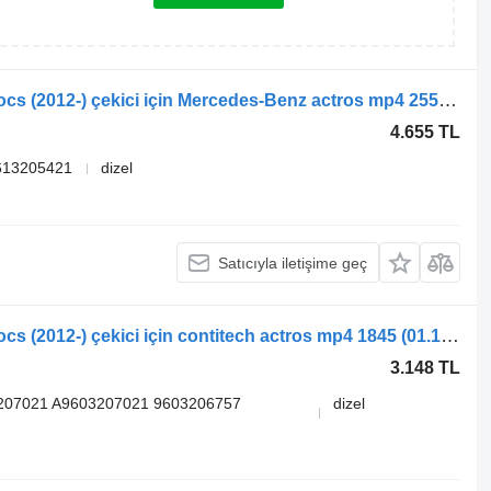
Mercedes-Benz Actros MP4 Antos Arocs (2012-) çekici için Mercedes-Benz actros mp4 2551 (01.12-) A9613204621 süspansiyon körüğü
4.655 TL
613205421
dizel
Satıcıyla iletişime geç
Mercedes-Benz Actros MP4 Antos Arocs (2012-) çekici için contitech actros mp4 1845 (01.13-) 6122NP46 süspansiyon körüğü
3.148 TL
207021 A9603207021 9603206757
dizel