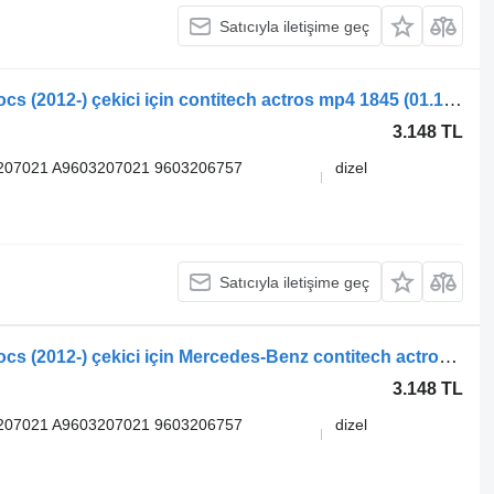
Satıcıyla iletişime geç
Mercedes-Benz Actros MP4 Antos Arocs (2012-) çekici için contitech actros mp4 1845 (01.13-) 6122NP46 süspansiyon körüğü
3.148 TL
207021 A9603207021 9603206757
dizel
Satıcıyla iletişime geç
Mercedes-Benz Actros MP4 Antos Arocs (2012-) çekici için Mercedes-Benz contitech actros mp4 1845 (01.13-) 6122NP46 süspansiyon körüğü
3.148 TL
207021 A9603207021 9603206757
dizel