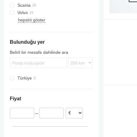
Scania
Trakker
TGL
Actros
Magnum
Volvo
TGM
Antos
P-series
Actros 1840
hepsini göster
TGS
Arocs
R-series
FH
Actros 1844
TGX
Atego
FL
Actros 1845
Axor
FM
Actros 2540
Bulunduğu yer
FMX
Actros 2551
VNL
Belirli bir mesafe dahilinde ara
Türkiye
Fiyat
–