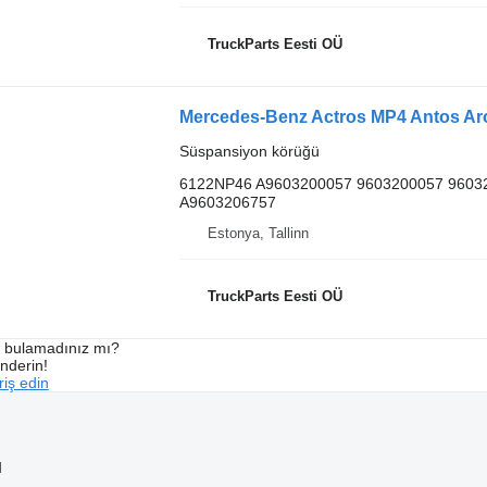
TruckParts Eesti OÜ
Süspansiyon körüğü
6122NP46 A9603200057 9603200057 9603
A9603206757
Estonya, Tallinn
TruckParts Eesti OÜ
ı bulamadınız mı?
önderin!
iş edin
ı