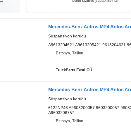
Bunu bizimle yapabilirsiniz!
Süspansiyon körüğü
A9613204621 A9613205421 9613204621 9
Estonya, Tallinn
TruckParts Eesti OÜ
Süspansiyon körüğü
6122NP46 A9603200057 9603200057 9603
A9603206757
Estonya, Tallinn