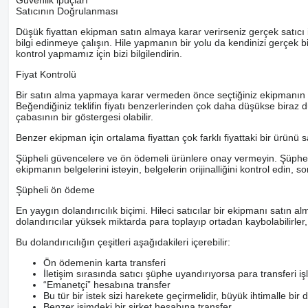
Güvenlik ipuçları
Satıcının Doğrulanması
Düşük fiyattan ekipman satın almaya karar verirseniz gerçek satıcı i
bilgi edinmeye çalışın. Hile yapmanın bir yolu da kendinizi gerçek 
kontrol yapmamız için bizi bilgilendirin.
Fiyat Kontrolü
Bir satın alma yapmaya karar vermeden önce seçtiğiniz ekipmanın ortala
Beğendiğiniz teklifin fiyatı benzerlerinden çok daha düşükse biraz d
çabasının bir göstergesi olabilir.
Benzer ekipman için ortalama fiyattan çok farklı fiyattaki bir ürünü 
Şüpheli güvencelere ve ön ödemeli ürünlere onay vermeyin. Şüpheye 
ekipmanın belgelerini isteyin, belgelerin orijinalliğini kontrol edin, s
Şüpheli ön ödeme
En yaygın dolandırıcılık biçimi. Hileci satıcılar bir ekipmanı satın al
dolandırıcılar yüksek miktarda para toplayıp ortadan kaybolabilirler
Bu dolandırıcılığın çeşitleri aşağıdakileri içerebilir:
Ön ödemenin karta transferi
İletişim sırasında satıcı şüphe uyandırıyorsa para transfer
“Emanetçi” hesabına transfer
Bu tür bir istek sizi harekete geçirmelidir, büyük ihtimalle bir 
Benzer isimdeki bir şirket hesabına transfer