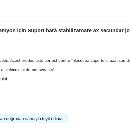
myon için Suport bară stabilizatoare ax secundar jo
es. Acest produs este perfect pentru înlocuirea suportului uzat sau de
e al vehiculului dumneavoastră
lului
rı doğrudan satıcıyla teyit ediniz.