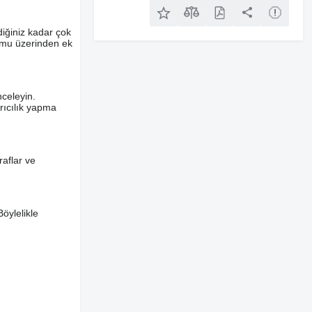
diğiniz kadar çok
ormu üzerinden ek
nceleyin.
ırıcılık yapma
aflar ve
Böylelikle