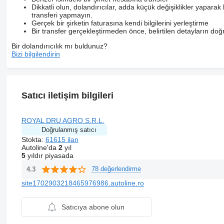
Dikkatli olun, dolandırıcılar, adda küçük değişiklikler yaparak k
transferi yapmayın.
Gerçek bir şirketin faturasına kendi bilgilerini yerleştirme
Bir transfer gerçekleştirmeden önce, belirtilen detayların doğr
Bir dolandırıcılık mı buldunuz?
Bizi bilgilendirin
Satıcı iletişim bilgileri
ROYAL DRU AGRO S.R.L.
Doğrulanmış satıcı
Stokta:
61615 ilan
Autoline'da
2
yıl
5
yıldır piyasada
78 değerlendirme
4.3
site1702903218465976986.autoline.ro
Satıcıya abone olun