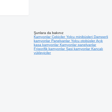
Şunlara da bakınız
Kamyonlar
Çekiciler
Yolcu minibüsleri
Damperli
kamyonlar
Panelvanlar
Yolcu otobüsler
Açık
kasa kamyonlar
Kamyonlar panelvanlar
Frigorifik kamyonlar
Şasi kamyonlar
Kancalı
yükleyiciler