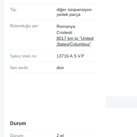
Tip:
diğer süspansiyon
yedek parça
Bulunduğu yer:
Romanya
Cristesti
8017 km to "United
States/Columbus"
Satıcı stok no:
13716 A.S V.P
İlan tarihi:
dün
Durum
Durum:
2.el