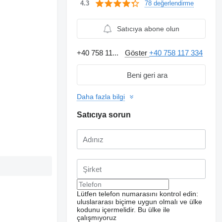
78 değerlendirme
4.3
Satıcıya abone olun
+40 758 11...
Göster
+40 758 117 334
Beni geri ara
Daha fazla bilgi
Satıcıya sorun
Lütfen telefon numarasını kontrol edin:
uluslararası biçime uygun olmalı ve ülke
kodunu içermelidir.
Bu ülke ile
çalışmıyoruz