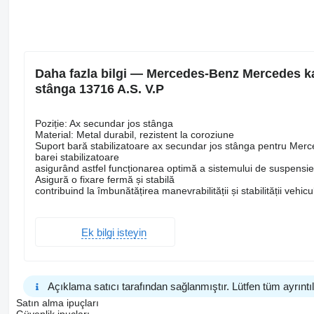
Daha fazla bilgi — Mercedes-Benz Mercedes ka
stânga 13716 A.S. V.P
Poziție: Ax secundar jos stânga
Material: Metal durabil, rezistent la coroziune
Suport bară stabilizatoare ax secundar jos stânga pentru Merced
barei stabilizatoare
asigurând astfel funcționarea optimă a sistemului de suspensi
Asigură o fixare fermă și stabilă
contribuind la îmbunătățirea manevrabilității și stabilității vehicu
Ek bilgi isteyin
Açıklama satıcı tarafından sağlanmıştır. Lütfen tüm ayrıntıla
Satın alma ipuçları