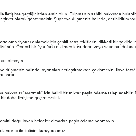
le iletişime geçtiğinizden emin olun. Ekipmanın sahibi hakkında bulabil
bir şirket olarak göstermektir. Şüpheye düşmeniz halinde, geribildirim f
ma fiyatını anlamak için çeşitli satış tekliflerini dikkatli bir şekilde i
üşünün. Önemli bir fiyat farkı gizlenen kusurların veya satıcının doland
satın almayın.
düşmeniz halinde, ayrıntıları netleştirmekten çekinmeyin, ilave fotoğr
oru sorun.
ma hakkınızı “ayırtmak” için belirli bir miktar peşin ödeme talep edebilir. 
, bir daha iletişime geçemezsiniz.
i işlemini doğrulayan belgeler olmadan peşin ödeme yapmayın.
dolandırıcı ile iletişim kuruyorsunuz.