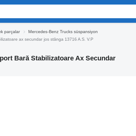
k parçalar
Mercedes-Benz Trucks süspansiyon
izatoare ax secundar jos stânga 13716 A.S. V.P
ort Bară Stabilizatoare Ax Secundar