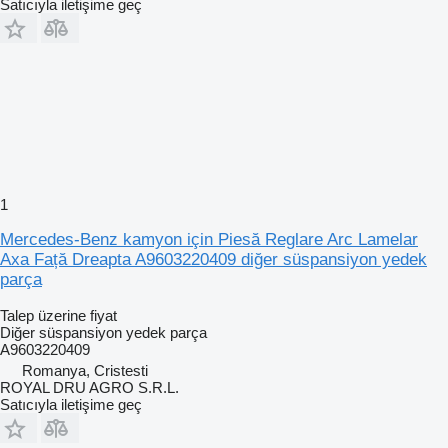
Satıcıyla iletişime geç
1
Mercedes-Benz kamyon için Piesă Reglare Arc Lamelar
Axa Față Dreapta A9603220409 diğer süspansiyon yedek
parça
Talep üzerine fiyat
Diğer süspansiyon yedek parça
A9603220409
Romanya, Cristesti
ROYAL DRU AGRO S.R.L.
Satıcıyla iletişime geç