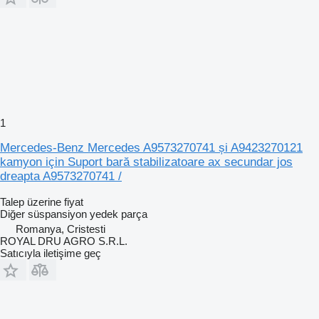
1
Mercedes-Benz Mercedes A9573270741 și A9423270121
kamyon için Suport bară stabilizatoare ax secundar jos
dreapta A9573270741 /
Talep üzerine fiyat
Diğer süspansiyon yedek parça
Romanya, Cristesti
ROYAL DRU AGRO S.R.L.
Satıcıyla iletişime geç