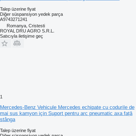
Talep üzerine fiyat
Diğer süspansiyon yedek parça
A9743271241
Romanya, Cristesti
ROYAL DRU AGRO S.R.L.
Satıcıyla iletişime geç
1
Mercedes-Benz Vehicule Mercedes echipate cu codurile de
mai sus kamyon için Suport pentru arc pneumatic axa față
stânga
Talep üzerine fiyat
Diğer süspansiyon yedek parça