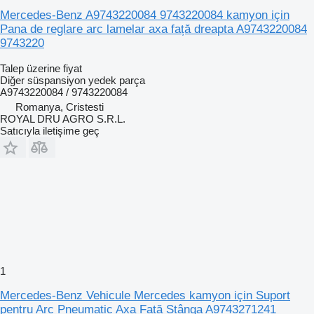
Mercedes-Benz A9743220084 9743220084 kamyon için
Pana de reglare arc lamelar axa față dreapta A9743220084
9743220
Talep üzerine fiyat
Diğer süspansiyon yedek parça
A9743220084 / 9743220084
Romanya, Cristesti
ROYAL DRU AGRO S.R.L.
Satıcıyla iletişime geç
1
Mercedes-Benz Vehicule Mercedes kamyon için Suport
pentru Arc Pneumatic Axa Față Stânga A9743271241