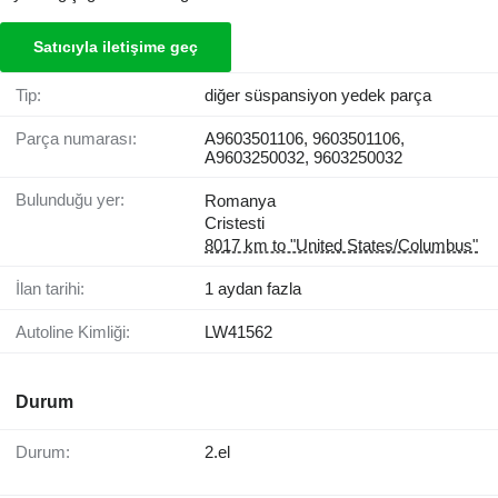
Satıcıyla iletişime geç
Tip:
diğer süspansiyon yedek parça
Parça numarası:
A9603501106, 9603501106,
A9603250032, 9603250032
Bulunduğu yer:
Romanya
Cristesti
8017 km to "United States/Columbus"
İlan tarihi:
1 aydan fazla
Autoline Kimliği:
LW41562
Durum
Durum:
2.el