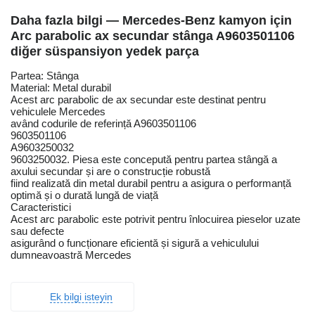
Daha fazla bilgi — Mercedes-Benz kamyon için
Arc parabolic ax secundar stânga A9603501106
diğer süspansiyon yedek parça
Partea: Stânga
Material: Metal durabil
Acest arc parabolic de ax secundar este destinat pentru
vehiculele Mercedes
având codurile de referință A9603501106
9603501106
A9603250032
9603250032. Piesa este concepută pentru partea stângă a
axului secundar și are o construcție robustă
fiind realizată din metal durabil pentru a asigura o performanță
optimă și o durată lungă de viață
Caracteristici
Acest arc parabolic este potrivit pentru înlocuirea pieselor uzate
sau defecte
asigurând o funcționare eficientă și sigură a vehiculului
dumneavoastră Mercedes
Ek bilgi isteyin