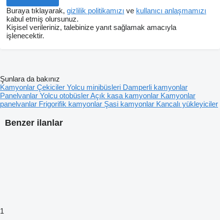
Buraya tıklayarak,
gizlilik politikamızı
ve
kullanıcı anlaşmamızı
kabul etmiş olursunuz.
Kişisel verileriniz, talebinize yanıt sağlamak amacıyla
işlenecektir.
Şunlara da bakınız
Kamyonlar
Çekiciler
Yolcu minibüsleri
Damperli kamyonlar
Panelvanlar
Yolcu otobüsler
Açık kasa kamyonlar
Kamyonlar
panelvanlar
Frigorifik kamyonlar
Şasi kamyonlar
Kancalı yükleyiciler
Benzer ilanlar
1