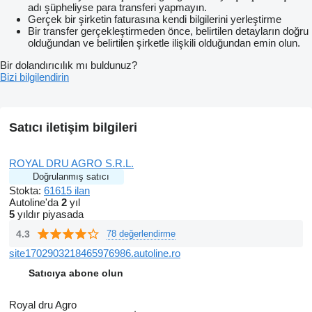
adı şüpheliyse para transferi yapmayın.
Gerçek bir şirketin faturasına kendi bilgilerini yerleştirme
Bir transfer gerçekleştirmeden önce, belirtilen detayların doğru
olduğundan ve belirtilen şirketle ilişkili olduğundan emin olun.
Bir dolandırıcılık mı buldunuz?
Bizi bilgilendirin
Satıcı iletişim bilgileri
ROYAL DRU AGRO S.R.L.
Doğrulanmış satıcı
Stokta:
61615 ilan
Autoline'da
2
yıl
5
yıldır piyasada
4.3
78 değerlendirme
site1702903218465976986.autoline.ro
Satıcıya abone olun
Royal dru Agro