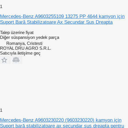
1
Mercedes-Benz A9603255109 13275 PP 4644 kamyon için
Suport Bară Stabilizatoare Ax Secundar Sus Dreapta
Talep üzerine fiyat
Diğer süspansiyon yedek parça
Romanya, Cristesti
ROYAL DRU AGRO S.R.L.
Satıcıyla iletişime geç
1
Mercedes-Benz A9603230220 (9603230220) kamyon için
Suport bară stabilizatoare ax secundar sus dreapta pentru