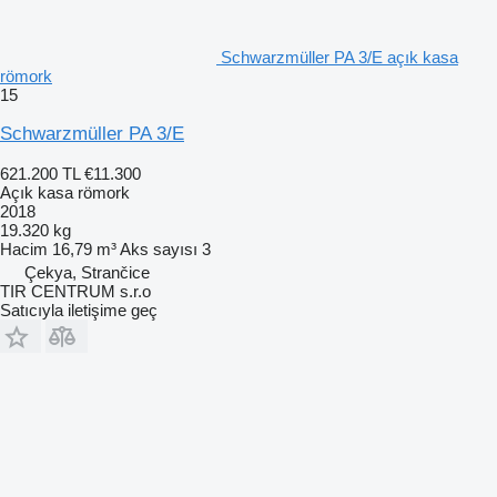
Schwarzmüller PA 3/E açık kasa
römork
15
Schwarzmüller PA 3/E
621.200 TL
€11.300
Açık kasa römork
2018
19.320 kg
Hacim
16,79 m³
Aks sayısı
3
Çekya, Strančice
TIR CENTRUM s.r.o
Satıcıyla iletişime geç