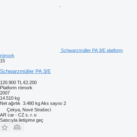
Schwarzmüller PA 3/E platform
römork
15
Schwarzmüller PA 3/E
120.900 TL
€2.200
Platform römork
2007
14.510 kg
Net ağırlık
3.480 kg
Aks sayısı
2
Çekya, Nové Strašecí
AR car - CZ s. r. o
Satıcıyla iletişime geç