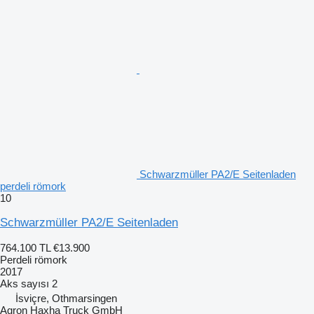
Schwarzmüller PA2/E Seitenladen
perdeli römork
10
Schwarzmüller PA2/E Seitenladen
764.100 TL
€13.900
Perdeli römork
2017
Aks sayısı
2
İsviçre, Othmarsingen
Agron Haxha Truck GmbH