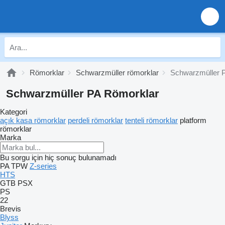
Römorklar
Schwarzmüller römorklar
Schwarzmüller 
Schwarzmüller PA Römorklar
Kategori
açık kasa römorklar
perdeli römorklar
tenteli römorklar
platform
römorklar
Marka
Bu sorgu için hiç sonuç bulunamadı
PA
TPW
Z-series
HTS
GTB
PSX
PS
22
Brevis
Blyss