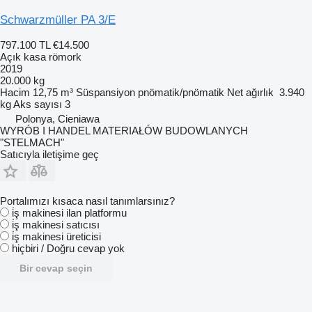
Schwarzmüller PA 3/E
797.100 TL
€14.500
Açık kasa römork
2019
20.000 kg
Hacim
12,75 m³
Süspansiyon
pnömatik/pnömatik
Net ağırlık
3.940
kg
Aks sayısı
3
Polonya, Cieniawa
WYRÓB I HANDEL MATERIAŁÓW BUDOWLANYCH
"STELMACH"
Satıcıyla iletişime geç
Portalımızı kısaca nasıl tanımlarsınız?
i̇ş makinesi ilan platformu
i̇ş makinesi satıcısı
i̇ş makinesi üreticisi
hiçbiri / Doğru cevap yok
Bir cevap seçin