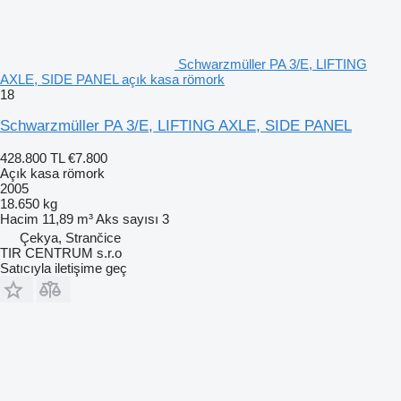
Schwarzmüller PA 3/E, LIFTING
AXLE, SIDE PANEL açık kasa römork
18
Schwarzmüller PA 3/E, LIFTING AXLE, SIDE PANEL
428.800 TL
€7.800
Açık kasa römork
2005
18.650 kg
Hacim
11,89 m³
Aks sayısı
3
Çekya, Strančice
TIR CENTRUM s.r.o
Satıcıyla iletişime geç