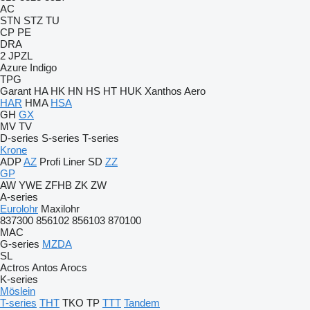
AC
STN
STZ
TU
CP
PE
DRA
2 JPZL
Azure
Indigo
TPG
Garant
HA
HK
HN
HS
HT
HUK
Xanthos Aero
HAR
HMA
HSA
GH
GX
MV
TV
D-series
S-series
T-series
Krone
ADP
AZ
Profi Liner
SD
ZZ
GP
AW
YWE
ZFHB
ZK
ZW
A-series
Eurolohr
Maxilohr
837300
856102
856103
870100
MAC
G-series
MZDA
SL
Actros
Antos
Arocs
K-series
Möslein
T-series
THT
TKO
TP
TTT
Tandem