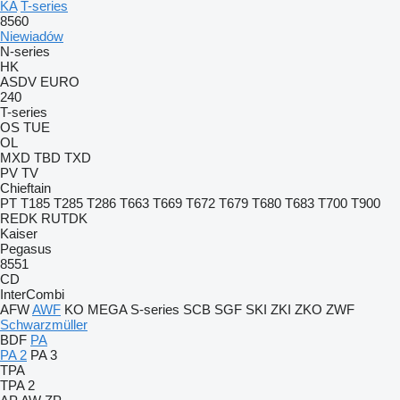
KA
T-series
8560
Niewiadów
N-series
HK
ASDV
EURO
240
T-series
OS
TUE
OL
MXD
TBD
TXD
PV
TV
Chieftain
PT
T185
T285
T286
T663
T669
T672
T679
T680
T683
T700
T900
REDK
RUTDK
Kaiser
Pegasus
8551
CD
InterCombi
AFW
AWF
KO
MEGA
S-series
SCB
SGF
SKI
ZKI
ZKO
ZWF
Schwarzmüller
BDF
PA
PA 2
PA 3
TPA
TPA 2