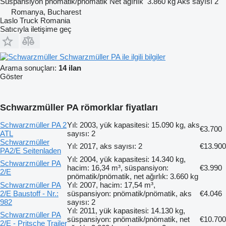
Süspansiyon
pnömatik/pnömatik
Net ağırlık
3.860 kg
Aks sayısı
2
Romanya, Bucharest
Laslo Truck Romania
Satıcıyla iletişime geç
Schwarzmüller PA ile ilgili bilgiler
Arama sonuçları:
14 ilan
Göster
Schwarzmüller PA römorklar fiyatları
Schwarzmüller PA 2
Yıl: 2003, yük kapasitesi: 15.090 kg, aks
€3.700
ATL
sayısı: 2
Schwarzmüller
Yıl: 2017, aks sayısı: 2
€13.900
PA2/E Seitenladen
Yıl: 2004, yük kapasitesi: 14.340 kg,
Schwarzmüller PA
hacim: 16,34 m³, süspansiyon:
€3.990
2/E
pnömatik/pnömatik, net ağırlık: 3.660 kg
Schwarzmüller PA
Yıl: 2007, hacim: 17,54 m³,
2/E Baustoff - Nr.:
süspansiyon: pnömatik/pnömatik, aks
€4.046
982
sayısı: 2
Yıl: 2011, yük kapasitesi: 14.130 kg,
Schwarzmüller PA
süspansiyon: pnömatik/pnömatik, net
€10.700
2/E - Pritsche Trailer