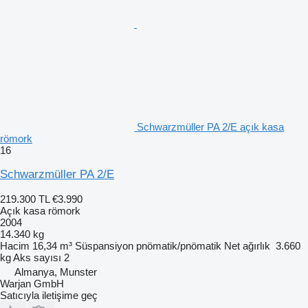
Schwarzmüller PA 2/E açık kasa
römork
16
Schwarzmüller PA 2/E
219.300 TL
€3.990
Açık kasa römork
2004
14.340 kg
Hacim
16,34 m³
Süspansiyon
pnömatik/pnömatik
Net ağırlık
3.660
kg
Aks sayısı
2
Almanya, Munster
Warjan GmbH
Satıcıyla iletişime geç