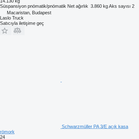
14.130 kg
Süspansiyon
pnömatik/pnömatik
Net ağırlık
3.860 kg
Aks sayısı
2
Macaristan, Budapest
Laslo Truck
Satıcıyla iletişime geç
Schwarzmüller PA 3/E açık kasa
römork
24