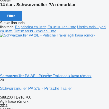
Göster
14 ilan:
Schwarzmüller PA römorklar
Filtre
Sırala
:
İlan tarihi
İlan tarihi
En pahalısı en üstte
En ucuzu en üstte
Üretim tarihi - yeni
en üstte
Üretim tarihi - eski en üstte
Schwarzmüller PA 2/E - Pritsche Trailer açık kasa römork
20
Schwarzmüller PA 2/E - Pritsche Trailer
588.200 TL
€10.700
Açık kasa römork
2011