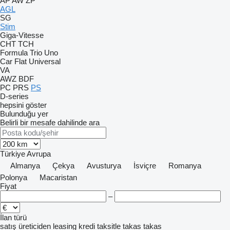
AP
AW
ZP
AGL
SG
Stim
Giga-Vitesse
CHT
TCH
Formula
Trio
Uno
Car Flat
Universal
VA
AWZ
BDF
PC
PRS
PS
D-series
hepsini göster
Bulunduğu yer
Belirli bir mesafe dahilinde ara
Türkiye
Avrupa
Almanya
Çekya
Avusturya
İsviçre
Romanya
Polonya
Macaristan
Fiyat
–
İlan türü
satış
üreticiden
leasing
kredi
taksitle
takas
takas