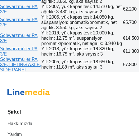
ağırlık: 3.860 kg, aks sayısı: 2
Schwarzmüller PA
Yıl: 2007, yük kapasitesi: 14.510 kg, net
€2.200
3/E
ağırlık: 3.480 kg, aks sayısı: 2
Yıl: 2006, yük kapasitesi: 14.050 kg,
Schwarzmüller PA
süspansiyon: pnömatik/pnömatik, net
€5.700
2/E
ağırlık: 3.950 kg, aks sayısı: 2
Yıl: 2019, yük kapasitesi: 20.000 kg,
Schwarzmüller PA
hacim: 12,75 m³, süspansiyon:
€14.500
3/E
pnömatik/pnömatik, net ağırlık: 3.940 kg
Schwarzmüller PA
Yıl: 2018, yük kapasitesi: 19.320 kg,
€11.300
3/E
hacim: 16,79 m³, aks sayısı: 3
Schwarzmüller PA
Yıl: 2005, yük kapasitesi: 18.650 kg,
3/E, LIFTING AXLE,
€7.800
hacim: 11,89 m³, aks sayısı: 3
SIDE PANEL
Şirket
Hakkımızda
Yardım