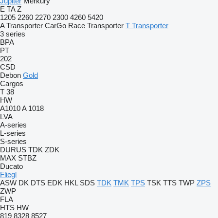
Jupiter
Merkury
E
TA
Z
1205
2260
2270
2300
4260
5420
A Transporter
CarGo
Race Transporter
T Transporter
3 series
BPA
PT
202
CSD
Debon
Gold
Cargos
T 38
HW
A1010
A 1018
LVA
A-series
L-series
S-series
DURUS
TDK
ZDK
MAX
STBZ
Ducato
Fliegl
ASW
DK
DTS
EDK
HKL
SDS
TDK
TMK
TPS
TSK
TTS
TWP
ZPS
ZWP
FLA
HTS
HW
819
8328
8527