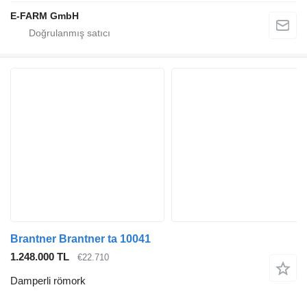
E-FARM GmbH
Brantner Brantner ta 10041
1.248.000 TL
€22.710
Damperli römork