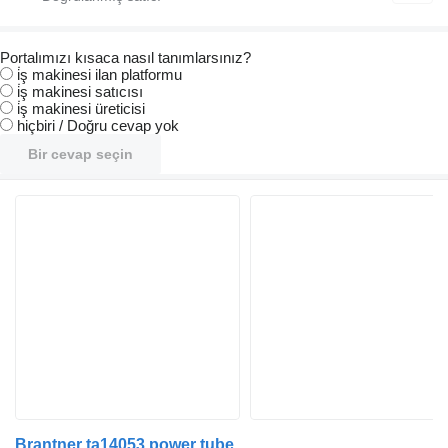
Portalımızı kısaca nasıl tanımlarsınız?
i̇ş makinesi ilan platformu
i̇ş makinesi satıcısı
i̇ş makinesi üreticisi
hiçbiri / Doğru cevap yok
Bir cevap seçin
Brantner ta14053 power tube