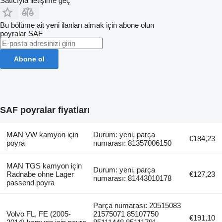
Satıcıyla iletişime geç
Bu bölüme ait yeni ilanları almak için abone olun
poyralar
SAF
Abone ol
SAF poyralar fiyatları
MAN VW kamyon için
Durum: yeni, parça
€184,23
poyra
numarası: 81357006150
MAN TGS kamyon için
Durum: yeni, parça
Radnabe ohne Lager
€127,23
numarası: 81443010178
passend poyra
Parça numarası: 20515083
Volvo FL, FE (2005-
21575071 85107750
€191,10