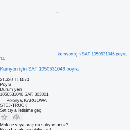
kamyon için SAF 1050531046 poyra
14
Kamyon için SAF 1050531046 poyra
31.330 TL
€570
Poyra
Durum
yeni
1050531046 SAF, 303001,
Polonya, KARGOWA
STEJ-TRUCK
Satıcıyla iletişime geç
Makine veya araç mı satıyorsunuz?
Bunu bizimle yapabilirsiniz!