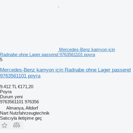
Mercedes-Benz kamyon için
Radnabe ohne Lager passend 9763561101 poyra
5
Mercedes-Benz kamyon için Radnabe ohne Lager passend
9763561101 poyra
9.412 TL
€171,20
Poyra
Durum
yeni
9763561101 976356
Almanya, Altdorf
Nart Nutzfahrzeugtechnik
Satıcıyla iletişime geç