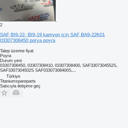
2
SAF BI9-22- BI9-19 kamyon için SAF BA9-22K01
03307308450 porya poyra
Talep üzerine fiyat
Poyra
Durum
yeni
03307308450, 03307308410, 03307308400, SAF3307304552S,
SAF3307304502S SAF03307308400S,...
Türkiye
Titaniumspareparts
Satıcıyla iletişime geç