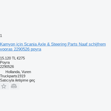
1
Kamyon için Scania Axle & Steering Parts Naaf schijfrem
vooras 2290526 poyra
15.120 TL
€275
Poyra
2290526
Hollanda, Vuren
Truckparts1919
Satıcıyla iletişime geç