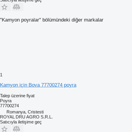
"Kamyon poyralar" bölümündeki diğer markalar
1
Kamyon için Bova 77700274 poyra
Talep üzerine fiyat
Poyra
77700274
Romanya, Cristesti
ROYAL DRU AGRO S.R.L.
Satıcıyla iletişime geç