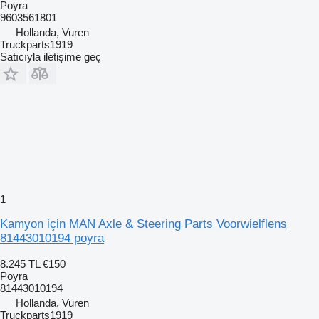
Poyra
9603561801
Hollanda, Vuren
Truckparts1919
Satıcıyla iletişime geç
1
Kamyon için MAN Axle & Steering Parts Voorwielflens
81443010194 poyra
8.245 TL
€150
Poyra
81443010194
Hollanda, Vuren
Truckparts1919