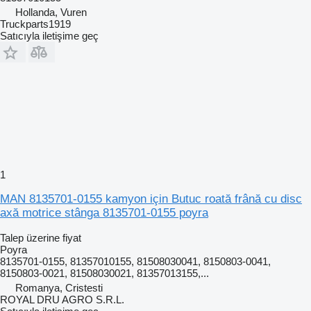
Hollanda, Vuren
Truckparts1919
Satıcıyla iletişime geç
1
MAN 8135701-0155 kamyon için Butuc roată frână cu disc
axă motrice stânga 8135701-0155 poyra
Talep üzerine fiyat
Poyra
8135701-0155, 81357010155, 81508030041, 8150803-0041,
8150803-0021, 81508030021, 81357013155,...
Romanya, Cristesti
ROYAL DRU AGRO S.R.L.