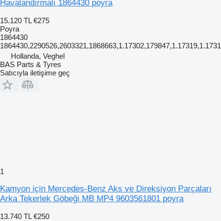
Havalandırmalı 1864430 poyra
15.120 TL
€275
Poyra
1864430
1864430,2290526,2603321,1868663,1.17302,179847,1.17319,1.1731
Hollanda, Veghel
BAS Parts & Tyres
Satıcıyla iletişime geç
1
Kamyon için Mercedes-Benz Aks ve Direksiyon Parçaları
Arka Tekerlek Göbeği MB MP4 9603561801 poyra
13.740 TL
€250