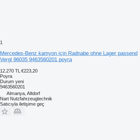
1
Mercedes-Benz kamyon için Radnabe ohne Lager passend
Vergl 96035 9463560201 poyra
12.270 TL
€223,20
Poyra
Durum
yeni
9463560201
Almanya, Altdorf
Nart Nutzfahrzeugtechnik
Satıcıyla iletişime geç