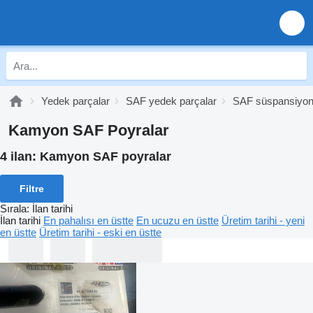
Yedek parçalar
SAF yedek parçalar
SAF süspansiyo
Kamyon SAF Poyralar
4 ilan:
Kamyon SAF poyralar
Filtre
Sırala
:
İlan tarihi
İlan tarihi
En pahalısı en üstte
En ucuzu en üstte
Üretim tarihi - yeni
en üstte
Üretim tarihi - eski en üstte