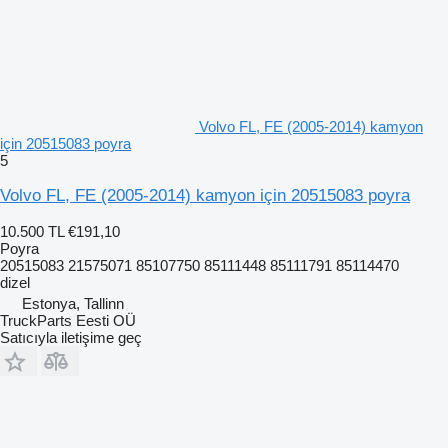
Volvo FL, FE (2005-2014) kamyon
için 20515083 poyra
5
Volvo FL, FE (2005-2014) kamyon için 20515083 poyra
10.500 TL
€191,10
Poyra
20515083 21575071 85107750 85111448 85111791 85114470
dizel
Estonya, Tallinn
TruckParts Eesti OÜ
Satıcıyla iletişime geç