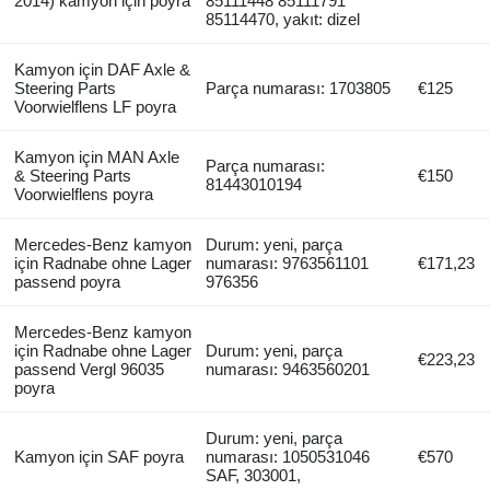
2014) kamyon için poyra
85111448 85111791
85114470, yakıt: dizel
Kamyon için DAF Axle &
Steering Parts
Parça numarası: 1703805
€125
Voorwielflens LF poyra
Kamyon için MAN Axle
Parça numarası:
& Steering Parts
€150
81443010194
Voorwielflens poyra
Mercedes-Benz kamyon
Durum: yeni, parça
için Radnabe ohne Lager
numarası: 9763561101
€171,23
passend poyra
976356
Mercedes-Benz kamyon
için Radnabe ohne Lager
Durum: yeni, parça
€223,23
passend Vergl 96035
numarası: 9463560201
poyra
Durum: yeni, parça
Kamyon için SAF poyra
numarası: 1050531046
€570
SAF, 303001,