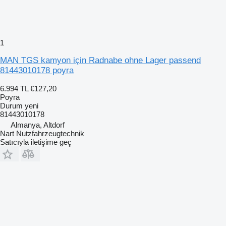
1
MAN TGS kamyon için Radnabe ohne Lager passend
81443010178 poyra
6.994 TL
€127,20
Poyra
Durum
yeni
81443010178
Almanya, Altdorf
Nart Nutzfahrzeugtechnik
Satıcıyla iletişime geç