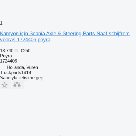
1
Kamyon için Scania Axle & Steering Parts Naaf schijfrem
vooras 1724406 poyra
13.740 TL
€250
Poyra
1724406
Hollanda, Vuren
Truckparts1919
Satıcıyla iletişime geç