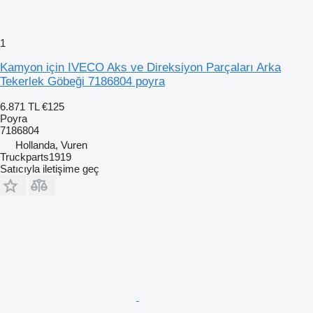
1
Kamyon için IVECO Aks ve Direksiyon Parçaları Arka
Tekerlek Göbeği 7186804 poyra
6.871 TL
€125
Poyra
7186804
Hollanda, Vuren
Truckparts1919
Satıcıyla iletişime geç