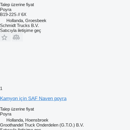
Talep üzerine fiyat
Poyra
B19-22S // 6X
Hollanda, Groesbeek
Schmidt Trucks B.V.
Satıcıyla iletişime geç
1
Kamyon için SAF Naven poyra
Talep üzerine fiyat
Poyra
Hollanda, Hoensbroek
Groothandel Truck Onderdelen (G.T.O.) B.V.
Satıcıyla iletişime geç