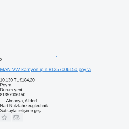
2
MAN VW kamyon için 81357006150 poyra
10.130 TL
€184,20
Poyra
Durum
yeni
81357006150
Almanya, Altdorf
Nart Nutzfahrzeugtechnik
Satıcıyla iletişime geç