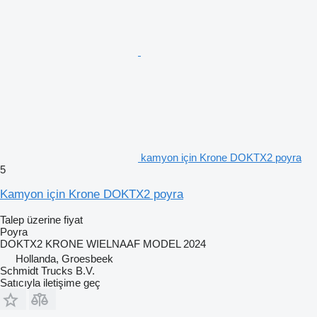
kamyon için Krone DOKTX2 poyra
5
Kamyon için Krone DOKTX2 poyra
Talep üzerine fiyat
Poyra
DOKTX2 KRONE WIELNAAF MODEL 2024
Hollanda, Groesbeek
Schmidt Trucks B.V.
Satıcıyla iletişime geç