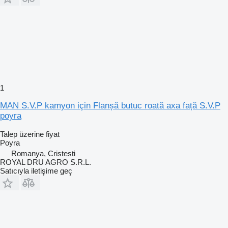
1
MAN S.V.P kamyon için Flanșă butuc roată axa față S.V.P
poyra
Talep üzerine fiyat
Poyra
Romanya, Cristesti
ROYAL DRU AGRO S.R.L.
Satıcıyla iletişime geç