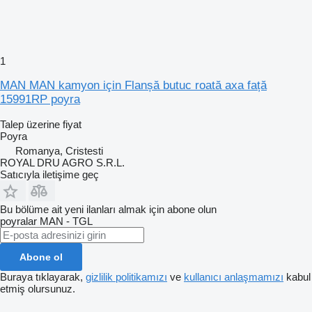
1
MAN MAN kamyon için Flanșă butuc roată axa față
15991RP poyra
Talep üzerine fiyat
Poyra
Romanya, Cristesti
ROYAL DRU AGRO S.R.L.
Satıcıyla iletişime geç
Bu bölüme ait yeni ilanları almak için abone olun
poyralar
MAN - TGL
Abone ol
Buraya tıklayarak,
gizlilik politikamızı
ve
kullanıcı anlaşmamızı
kabul
etmiş olursunuz.