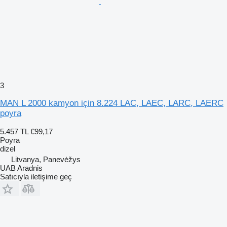
3
MAN L 2000 kamyon için 8.224 LAC, LAEC, LARC, LAERC
poyra
5.457 TL
€99,17
Poyra
dizel
Litvanya, Panevėžys
UAB Aradnis
Satıcıyla iletişime geç