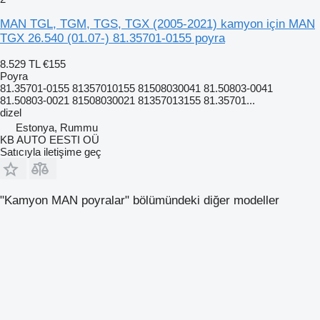
MAN TGL, TGM, TGS, TGX (2005-2021) kamyon için MAN
TGX 26.540 (01.07-) 81.35701-0155 poyra
8.529 TL
€155
Poyra
81.35701-0155 81357010155 81508030041 81.50803-0041
81.50803-0021 81508030021 81357013155 81.35701...
dizel
Estonya, Rummu
KB AUTO EESTI OÜ
Satıcıyla iletişime geç
"Kamyon MAN poyralar" bölümündeki diğer modeller