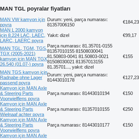
MAN TGL poyralar fiyatları
MAN VW kamyon için
Durum: yeni, parça numarası:
€184,23
poyra
81357006150
MAN L 2000 kamyon
için 8.224 LAC, LAEC,
Yakıt: dizel
€99,17
LARC, LAERC poyra
Parça numarası: 81.35701-0155
MAN TGL, TGM, TGS,
81357010155 81508030041
TGX (2005-2021)
81.50803-0041 81.50803-0021
€155
kamyon için MAN TGX
81508030021 81357013155
26.540 (01.07-) poyra
81.35701..., yakıt: dizel
MAN TGS kamyon için
Durum: yeni, parça numarası:
Radnabe ohne Lager
€127,23
81443010178
passend poyra
Kamyon için MAN Axle
& Steering Parts
Parça numarası: 81443010194
€150
Voorwielflens poyra
Kamyon için MAN Axle
& Steering Parts
Parça numarası: 81357010155
€250
Wielnaaf achter poyra
Kamyon için MAN Axle
& Steering Parts
Parça numarası: 81443010177
€150
Voorwielflens poyra
Kamyon için MAN Axle