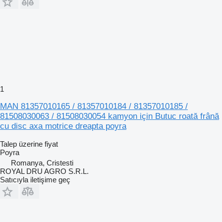
1
MAN 81357010165 / 81357010184 / 81357010185 /
81508030063 / 81508030054 kamyon için Butuc roată frână
cu disc axa motrice dreapta poyra
Talep üzerine fiyat
Poyra
Romanya, Cristesti
ROYAL DRU AGRO S.R.L.
Satıcıyla iletişime geç