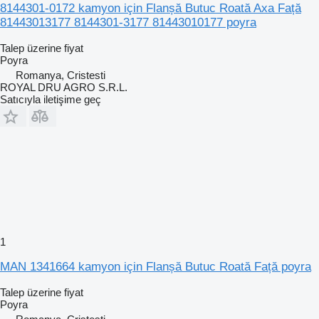
8144301-0172 kamyon için Flanșă Butuc Roată Axa Față
81443013177 8144301-3177 81443010177 poyra
Talep üzerine fiyat
Poyra
Romanya, Cristesti
ROYAL DRU AGRO S.R.L.
Satıcıyla iletişime geç
1
MAN 1341664 kamyon için Flanșă Butuc Roată Față poyra
Talep üzerine fiyat
Poyra