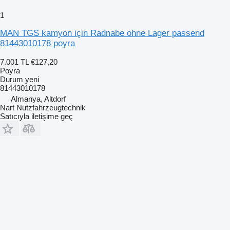
1
MAN TGS kamyon için Radnabe ohne Lager passend
81443010178 poyra
7.001 TL
€127,20
Poyra
Durum
yeni
81443010178
Almanya, Altdorf
Nart Nutzfahrzeugtechnik
Satıcıyla iletişime geç