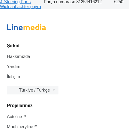
& Steering Parts
Parça numarası: 81254416212
€250
Wielnaaf achter poyra
Şirket
Hakkımızda
Yardım
İletişim
Türkiye / Türkçe
Projelerimiz
Autoline™
Machineryline™