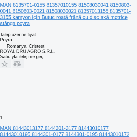
MAN 8135701-0155 81357010155 81508030041 8150803-
0041 8150803-0021 81508030021 81357013155 8135701-
3155 kamyon için Butuc roată frână cu disc axă motrice
stânga poyra
Talep üzerine fiyat
Poyra
Romanya, Cristesti
ROYAL DRU AGRO S.R.L.
Satıcıyla iletişime geç
1
MAN 81443013177 8144301-3177 81443010177
81443010195 8144301-0177 8144301-0195 81443010172