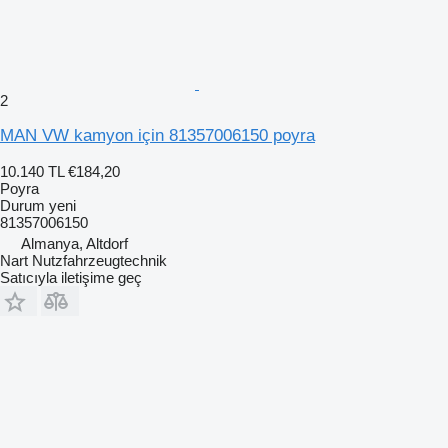
2
MAN VW kamyon için 81357006150 poyra
10.140 TL
€184,20
Poyra
Durum
yeni
81357006150
Almanya, Altdorf
Nart Nutzfahrzeugtechnik
Satıcıyla iletişime geç