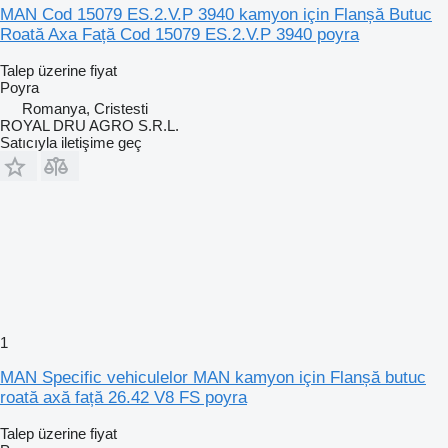
MAN Cod 15079 ES.2.V.P 3940 kamyon için Flanșă Butuc
Roată Axa Față Cod 15079 ES.2.V.P 3940 poyra
Talep üzerine fiyat
Poyra
Romanya, Cristesti
ROYAL DRU AGRO S.R.L.
Satıcıyla iletişime geç
1
MAN Specific vehiculelor MAN kamyon için Flanșă butuc
roată axă față 26.42 V8 FS poyra
Talep üzerine fiyat