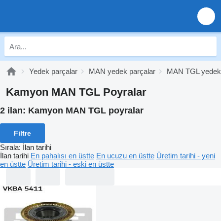
Yedek parçalar
MAN yedek parçalar
MAN TGL yedek 
Kamyon MAN TGL Poyralar
2 ilan:
Kamyon MAN TGL poyralar
Filtre
Sırala
:
İlan tarihi
İlan tarihi
En pahalısı en üstte
En ucuzu en üstte
Üretim tarihi - yeni
en üstte
Üretim tarihi - eski en üstte