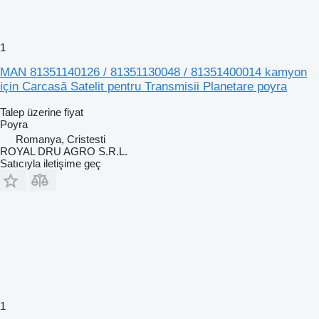
1
MAN 81351140126 / 81351130048 / 81351400014 kamyon
için Carcasă Satelit pentru Transmisii Planetare poyra
Talep üzerine fiyat
Poyra
Romanya, Cristesti
ROYAL DRU AGRO S.R.L.
Satıcıyla iletişime geç
1