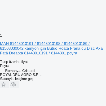
1
MAN 81443010191 / 81443010198 / 81443010189 /
81508030042 kamyon için Butuc Roată Frână cu Disc Axa
Față Dreapta 81443010191 / 8144301 poyra
Talep üzerine fiyat
Poyra
Romanya, Cristesti
ROYAL DRU AGRO S.R.L.
Satıcıyla iletişime geç