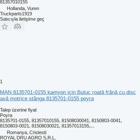
81357010155
Hollanda, Vuren
Truckparts1919
Satıcıyla iletişime geç
1
MAN 8135701-0155 kamyon için Butuc roată frână cu disc
axă motrice stânga 8135701-0155 poyra
Talep üzerine fiyat
Poyra
8135701-0155, 81357010155, 81508030041, 8150803-0041,
8150803-0021, 81508030021, 81357013155,...
Romanya, Cristesti
ROYAL DRU AGRO S.R.L.