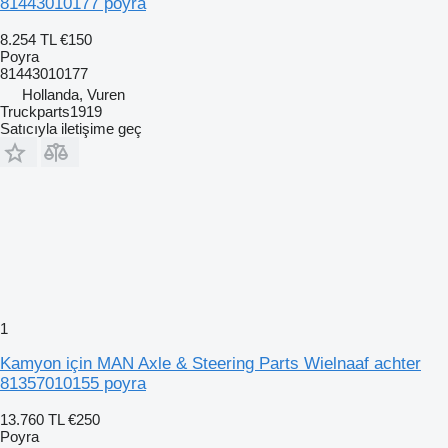
81443010177 poyra
8.254 TL
€150
Poyra
81443010177
Hollanda, Vuren
Truckparts1919
Satıcıyla iletişime geç
1
Kamyon için MAN Axle & Steering Parts Wielnaaf achter
81357010155 poyra
13.760 TL
€250
Poyra