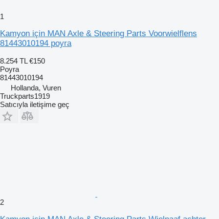
1
Kamyon için MAN Axle & Steering Parts Voorwielflens
81443010194 poyra
8.254 TL
€150
Poyra
81443010194
Hollanda, Vuren
Truckparts1919
Satıcıyla iletişime geç
2