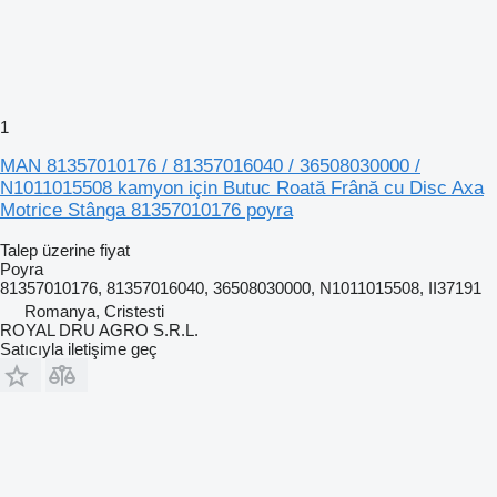
1
MAN 81357010176 / 81357016040 / 36508030000 /
N1011015508 kamyon için Butuc Roată Frână cu Disc Axa
Motrice Stânga 81357010176 poyra
Talep üzerine fiyat
Poyra
81357010176, 81357016040, 36508030000, N1011015508, II37191
Romanya, Cristesti
ROYAL DRU AGRO S.R.L.
Satıcıyla iletişime geç