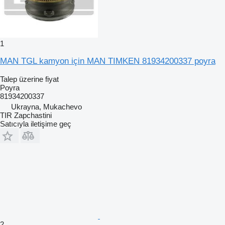
1
MAN TGL kamyon için MAN TIMKEN 81934200337 poyra
Talep üzerine fiyat
Poyra
81934200337
Ukrayna, Mukachevo
TIR Zapchastini
Satıcıyla iletişime geç
2