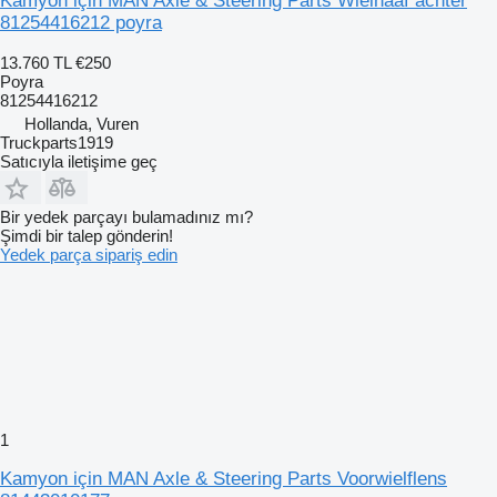
Kamyon için MAN Axle & Steering Parts Wielnaaf achter
81254416212 poyra
13.760 TL
€250
Poyra
81254416212
Hollanda, Vuren
Truckparts1919
Satıcıyla iletişime geç
Bir yedek parçayı bulamadınız mı?
Şimdi bir talep gönderin!
Yedek parça sipariş edin
1
Kamyon için MAN Axle & Steering Parts Voorwielflens