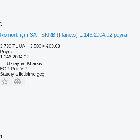
3
Römork için SAF SKRB (Flanets) 1.146.2004.02 poyra
3.739 TL
UAH 3.500
≈ €68,03
Poyra
1.146.2004.02
Ukrayna, Kharkiv
FOP Priz V.P.
Satıcıyla iletişime geç
1