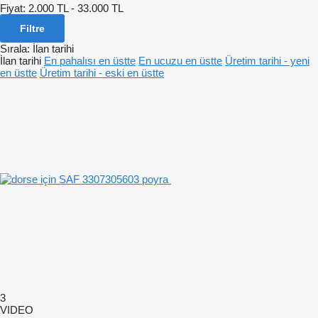
Fiyat:
2.000 TL - 33.000 TL
Filtre
Sırala
:
İlan tarihi
İlan tarihi
En pahalısı en üstte
En ucuzu en üstte
Üretim tarihi - yeni
en üstte
Üretim tarihi - eski en üstte
3
VIDEO