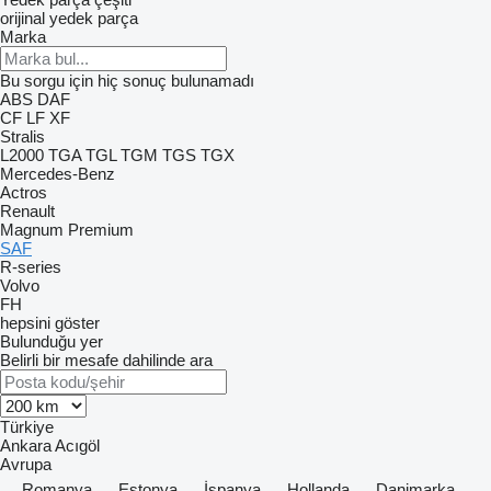
orijinal yedek parça
Marka
Bu sorgu için hiç sonuç bulunamadı
ABS
DAF
CF
LF
XF
Stralis
L2000
TGA
TGL
TGM
TGS
TGX
Mercedes-Benz
Actros
Renault
Magnum
Premium
SAF
R-series
Volvo
FH
hepsini göster
Bulunduğu yer
Belirli bir mesafe dahilinde ara
Türkiye
Ankara
Acıgöl
Avrupa
Romanya
Estonya
İspanya
Hollanda
Danimarka