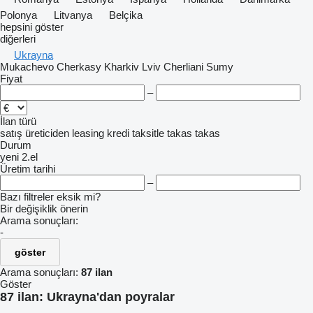
Polonya
Litvanya
Belçika
hepsini göster
diğerleri
Ukrayna
Mukachevo
Cherkasy
Kharkiv
Lviv
Cherliani
Sumy
Fiyat
–
İlan türü
satış
üreticiden
leasing
kredi
taksitle
takas
takas
Durum
yeni
2.el
Üretim tarihi
–
Bazı filtreler eksik mi?
Bir değişiklik önerin
Arama sonuçları:
-
göster
Arama sonuçları:
87 ilan
Göster
87 ilan:
Ukrayna'dan poyralar