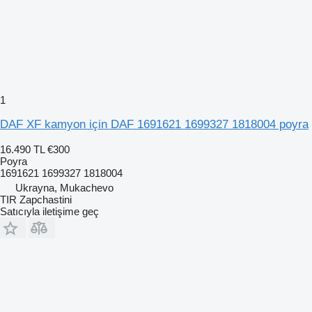
1
DAF XF kamyon için DAF 1691621 1699327 1818004 poyra
16.490 TL
€300
Poyra
1691621 1699327 1818004
Ukrayna, Mukachevo
TIR Zapchastini
Satıcıyla iletişime geç