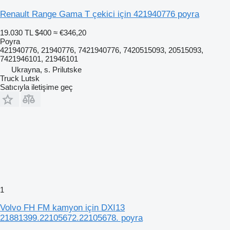
Renault Range Gama T çekici için 421940776 poyra
19.030 TL
$400
≈ €346,20
Poyra
421940776, 21940776, 7421940776, 7420515093, 20515093,
7421946101, 21946101
Ukrayna, s. Prilutske
Truck Lutsk
Satıcıyla iletişime geç
1
Volvo FH FM kamyon için DXI13
21881399.22105672.22105678. poyra