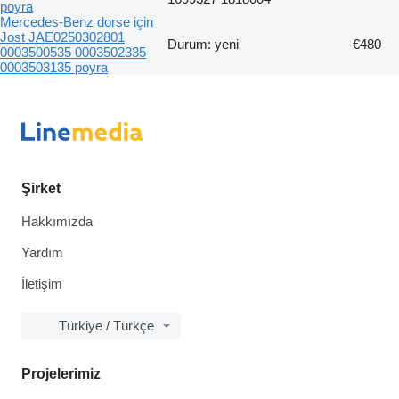
poyra
Mercedes-Benz dorse için
Jost JAE0250302801
Durum: yeni
€480
0003500535 0003502335
0003503135 poyra
Şirket
Hakkımızda
Yardım
İletişim
Türkiye / Türkçe
Projelerimiz