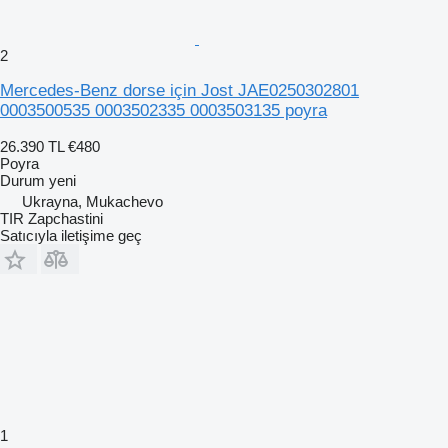
2
Mercedes-Benz dorse için Jost JAE0250302801
0003500535 0003502335 0003503135 poyra
26.390 TL
€480
Poyra
Durum
yeni
Ukrayna, Mukachevo
TIR Zapchastini
Satıcıyla iletişime geç
1