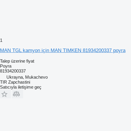
1
MAN TGL kamyon için MAN TIMKEN 81934200337 poyra
Talep üzerine fiyat
Poyra
81934200337
Ukrayna, Mukachevo
TIR Zapchastini
Satıcıyla iletişime geç