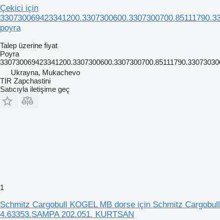
Çekici için
330730069423341200.3307300600.3307300700.85111790.3
poyra
Talep üzerine fiyat
Poyra
330730069423341200.3307300600.3307300700.85111790.33073030
Ukrayna, Mukachevo
TIR Zapchastini
Satıcıyla iletişime geç
1
Schmitz Cargobull KOGEL MB dorse için Schmitz Cargobull
4.63353.SAMPA 202.051. KURTSAN