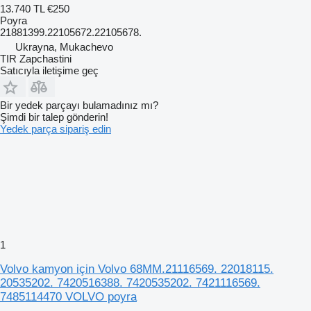
13.740 TL
€250
Poyra
21881399.22105672.22105678.
Ukrayna, Mukachevo
TIR Zapchastini
Satıcıyla iletişime geç
Bir yedek parçayı bulamadınız mı?
Şimdi bir talep gönderin!
Yedek parça sipariş edin
1
Volvo kamyon için Volvo 68MM.21116569. 22018115.
20535202. 7420516388. 7420535202. 7421116569.
7485114470 VOLVO poyra