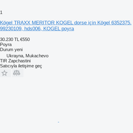
1
Kögel TRAXX MERITOR KOGEL dorse için Kögel 6352375.
99230109, hds006, KOGEL poyra
30.230 TL
€550
Poyra
Durum
yeni
Ukrayna, Mukachevo
TIR Zapchastini
Satıcıyla iletişime geç