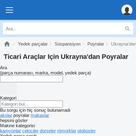
Yedek parçalar
Süspansiyon
Poyralar
Ukrayna'dan
Ticari Araçlar Için Ukrayna'dan Poyralar
Ara
(parça numarası, marka, model, yedek parça)
Kategori
Bu sorgu için hiç sonuç bulunamadı
akslar
poyralar
makaslar
hepsini göster
Makine kategorisi
kamyonlar
çekiciler
dorseler
römorklar
otobüsler
Yedek parça çeşiti