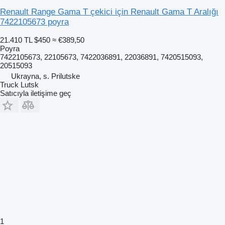
Renault Range Gama T çekici için Renault Gama T Aralığı
7422105673 poyra
21.410 TL
$450
≈ €389,50
Poyra
7422105673, 22105673, 7422036891, 22036891, 7420515093,
20515093
Ukrayna, s. Prilutske
Truck Lutsk
Satıcıyla iletişime geç
1