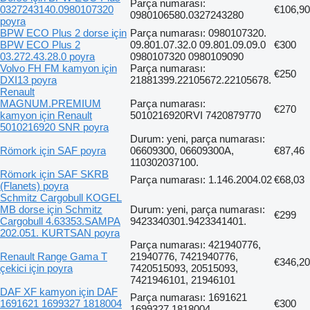
Parça numarası:
0327243140.0980107320
€106,90
0980106580.0327243280
poyra
BPW ECO Plus 2 dorse için
Parça numarası: 0980107320.
BPW ECO Plus 2
09.801.07.32.0 09.801.09.09.0
€300
03.272.43.28.0 poyra
0980107320 0980109090
Volvo FH FM kamyon için
Parça numarası:
€250
DXI13 poyra
21881399.22105672.22105678.
Renault
MAGNUM.PREMIUM
Parça numarası:
€270
kamyon için Renault
5010216920RVI 7420879770
5010216920 SNR poyra
Durum: yeni, parça numarası:
Römork için SAF poyra
06609300, 06609300A,
€87,46
110302037100.
Römork için SAF SKRB
Parça numarası: 1.146.2004.02
€68,03
(Flanets) poyra
Schmitz Cargobull KOGEL
MB dorse için Schmitz
Durum: yeni, parça numarası:
€299
Cargobull 4.63353.SAMPA
9423340301.9423341401.
202.051. KURTSAN poyra
Parça numarası: 421940776,
Renault Range Gama T
21940776, 7421940776,
€346,20
çekici için poyra
7420515093, 20515093,
7421946101, 21946101
DAF XF kamyon için DAF
Parça numarası: 1691621
1691621 1699327 1818004
€300
1699327 1818004