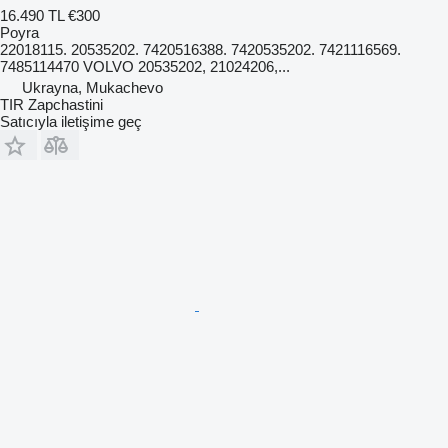
16.490 TL
€300
Poyra
22018115. 20535202. 7420516388. 7420535202. 7421116569.
7485114470 VOLVO 20535202, 21024206,...
Ukrayna, Mukachevo
TIR Zapchastini
Satıcıyla iletişime geç