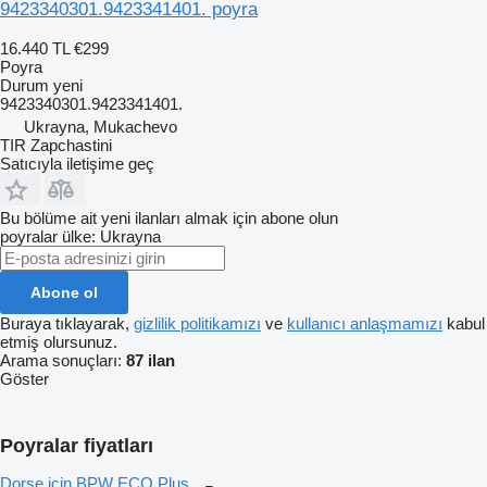
9423340301.9423341401. poyra
16.440 TL
€299
Poyra
Durum
yeni
9423340301.9423341401.
Ukrayna, Mukachevo
TIR Zapchastini
Satıcıyla iletişime geç
Bu bölüme ait yeni ilanları almak için abone olun
poyralar
ülke: Ukrayna
Abone ol
Buraya tıklayarak,
gizlilik politikamızı
ve
kullanıcı anlaşmamızı
kabul
etmiş olursunuz.
Arama sonuçları:
87 ilan
Göster
Poyralar fiyatları
Dorse için BPW ECO Plus