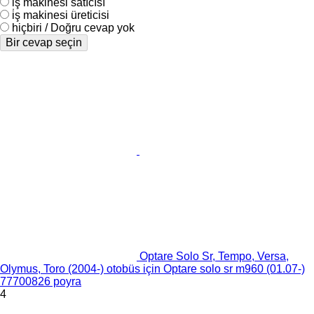
i̇ş makinesi satıcısı
i̇ş makinesi üreticisi
hiçbiri / Doğru cevap yok
Bir cevap seçin
Optare Solo Sr, Tempo, Versa,
Olymus, Toro (2004-) otobüs için Optare solo sr m960 (01.07-)
77700826 poyra
4