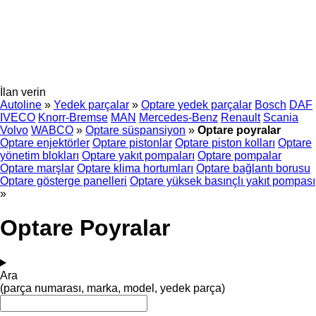
İlan verin
Autoline
»
Yedek parçalar
»
Optare yedek parçalar
Bosch
DAF
IVECO
Knorr-Bremse
MAN
Mercedes-Benz
Renault
Scania
Volvo
WABCO
»
Optare süspansiyon
»
Optare poyralar
Optare enjektörler
Optare pistonlar
Optare piston kolları
Optare
yönetim blokları
Optare yakıt pompaları
Optare pompalar
Optare marşlar
Optare klima hortumları
Optare bağlantı borusu
Optare gösterge panelleri
Optare yüksek basınçlı yakıt pompası
»
Optare Poyralar
Ara
(parça numarası, marka, model, yedek parça)