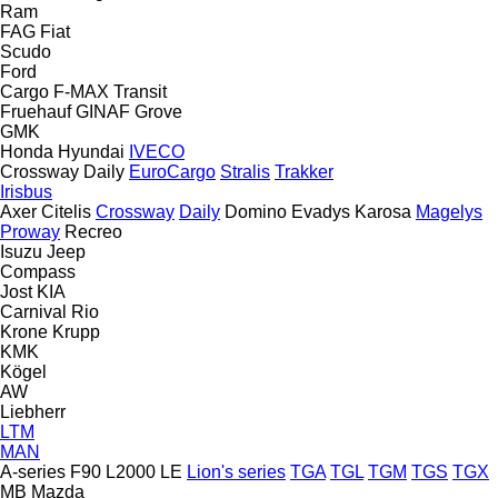
Ram
FAG
Fiat
Scudo
Ford
Cargo
F-MAX
Transit
Fruehauf
GINAF
Grove
GMK
Honda
Hyundai
IVECO
Crossway
Daily
EuroCargo
Stralis
Trakker
Irisbus
Axer
Citelis
Crossway
Daily
Domino
Evadys
Karosa
Magelys
Proway
Recreo
Isuzu
Jeep
Compass
Jost
KIA
Carnival
Rio
Krone
Krupp
KMK
Kögel
AW
Liebherr
LTM
MAN
A-series
F90
L2000
LE
Lion's series
TGA
TGL
TGM
TGS
TGX
MB
Mazda