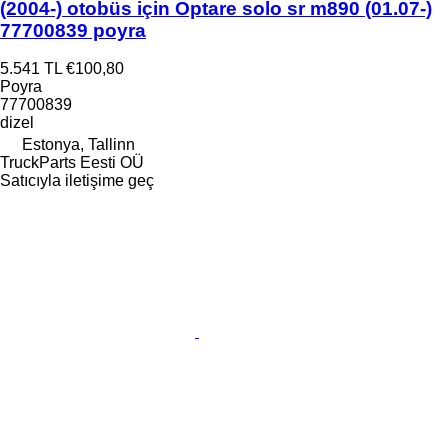
(2004-) otobüs için Optare solo sr m890 (01.07-)
77700839 poyra
5.541 TL
€100,80
Poyra
77700839
dizel
Estonya, Tallinn
TruckParts Eesti OÜ
Satıcıyla iletişime geç