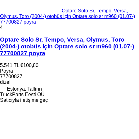
Optare Solo Sr, Tempo, Versa,
Olymus, Toro (2004-) otobüs için Optare solo sr m960 (01.07-)
77700827 poyra
4
Optare Solo Sr, Tempo, Versa, Olymus, Toro
(2004-) otobüs için Optare solo sr m960 (01.07-)
77700827 poyra
5.541 TL
€100,80
Poyra
77700827
dizel
Estonya, Tallinn
TruckParts Eesti OÜ
Satıcıyla iletişime geç