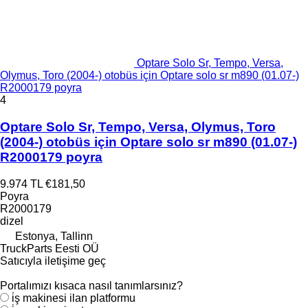
Optare Solo Sr, Tempo, Versa,
Olymus, Toro (2004-) otobüs için Optare solo sr m890 (01.07-)
R2000179 poyra
4
Optare Solo Sr, Tempo, Versa, Olymus, Toro
(2004-) otobüs için Optare solo sr m890 (01.07-)
R2000179 poyra
9.974 TL
€181,50
Poyra
R2000179
dizel
Estonya, Tallinn
TruckParts Eesti OÜ
Satıcıyla iletişime geç
Portalımızı kısaca nasıl tanımlarsınız?
i̇ş makinesi ilan platformu