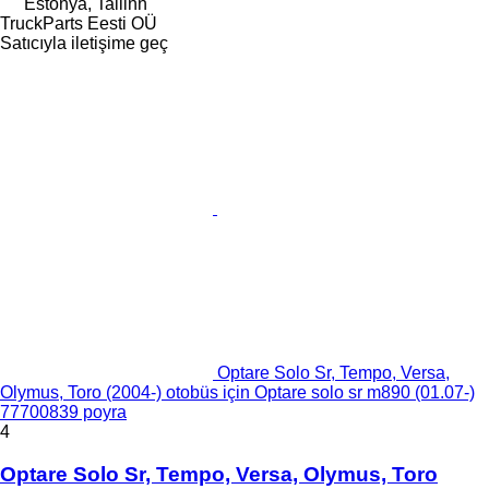
Estonya, Tallinn
TruckParts Eesti OÜ
Satıcıyla iletişime geç
Optare Solo Sr, Tempo, Versa,
Olymus, Toro (2004-) otobüs için Optare solo sr m890 (01.07-)
77700839 poyra
4
Optare Solo Sr, Tempo, Versa, Olymus, Toro