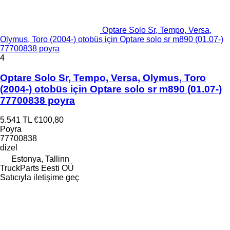
Optare Solo Sr, Tempo, Versa,
Olymus, Toro (2004-) otobüs için Optare solo sr m890 (01.07-)
77700838 poyra
4
Optare Solo Sr, Tempo, Versa, Olymus, Toro
(2004-) otobüs için Optare solo sr m890 (01.07-)
77700838 poyra
5.541 TL
€100,80
Poyra
77700838
dizel
Estonya, Tallinn
TruckParts Eesti OÜ
Satıcıyla iletişime geç