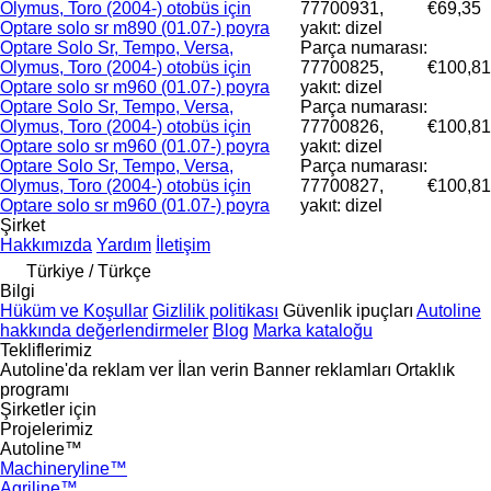
Olymus, Toro (2004-) otobüs için
77700931,
€69,35
Optare solo sr m890 (01.07-) poyra
yakıt: dizel
Optare Solo Sr, Tempo, Versa,
Parça numarası:
Olymus, Toro (2004-) otobüs için
77700825,
€100,81
Optare solo sr m960 (01.07-) poyra
yakıt: dizel
Optare Solo Sr, Tempo, Versa,
Parça numarası:
Olymus, Toro (2004-) otobüs için
77700826,
€100,81
Optare solo sr m960 (01.07-) poyra
yakıt: dizel
Optare Solo Sr, Tempo, Versa,
Parça numarası:
Olymus, Toro (2004-) otobüs için
77700827,
€100,81
Optare solo sr m960 (01.07-) poyra
yakıt: dizel
Şirket
Hakkımızda
Yardım
İletişim
Türkiye / Türkçe
Bilgi
Hüküm ve Koşullar
Gizlilik politikası
Güvenlik ipuçları
Autoline
hakkında değerlendirmeler
Blog
Marka kataloğu
Tekliflerimiz
Autoline'da reklam ver
İlan verin
Banner reklamları
Ortaklık
programı
Şirketler için
Projelerimiz
Autoline™
Machineryline™
Agriline™