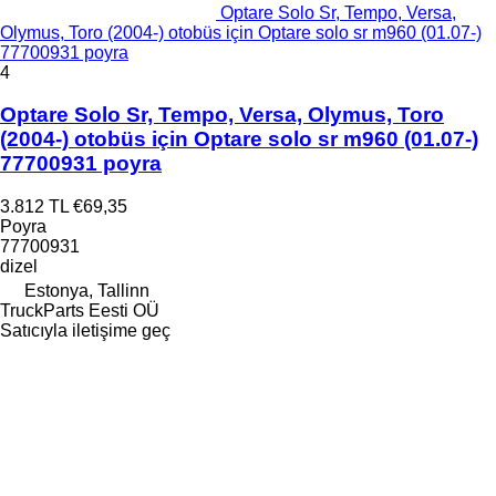
Optare Solo Sr, Tempo, Versa,
Olymus, Toro (2004-) otobüs için Optare solo sr m960 (01.07-)
77700931 poyra
4
Optare Solo Sr, Tempo, Versa, Olymus, Toro
(2004-) otobüs için Optare solo sr m960 (01.07-)
77700931 poyra
3.812 TL
€69,35
Poyra
77700931
dizel
Estonya, Tallinn
TruckParts Eesti OÜ
Satıcıyla iletişime geç