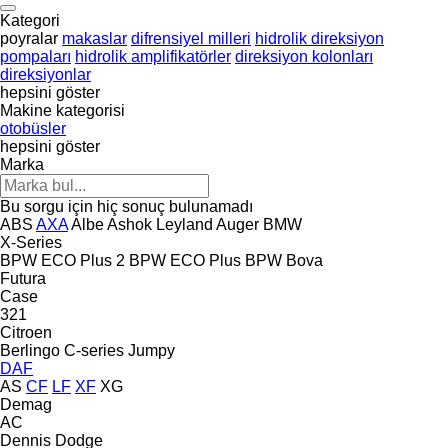
Kategori
poyralar
makaslar
difrensiyel milleri
hidrolik direksiyon
pompaları
hidrolik amplifikatörler
direksiyon kolonları
direksiyonlar
hepsini göster
Makine kategorisi
otobüsler
hepsini göster
Marka
Bu sorgu için hiç sonuç bulunamadı
ABS
AXA
Albe
Ashok Leyland
Auger
BMW
X-Series
BPW ECO Plus 2
BPW ECO Plus
BPW
Bova
Futura
Case
321
Citroen
Berlingo
C-series
Jumpy
DAF
AS
CF
LF
XF
XG
Demag
AC
Dennis
Dodge