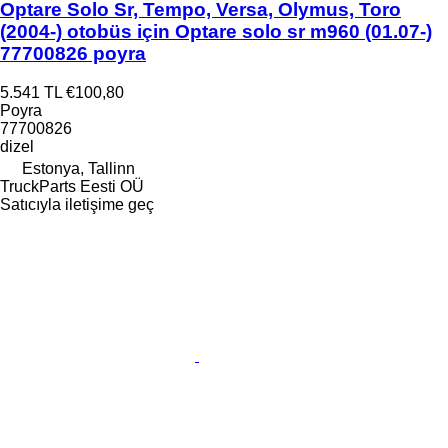
Optare Solo Sr, Tempo, Versa, Olymus, Toro
(2004-) otobüs için Optare solo sr m960 (01.07-)
77700826 poyra
5.541 TL
€100,80
Poyra
77700826
dizel
Estonya, Tallinn
TruckParts Eesti OÜ
Satıcıyla iletişime geç