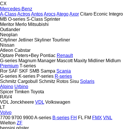
CX
Mercedes-Benz
A-Class
Actros
Antos
Arocs
Atego
Axor
Citaro
Econic
Integro
MB
O-series
S-Class
Sprinter
Meritor
Merlo
Mitsubishi
Outlander
Neoplan
Cityliner
Jetliner
Skyliner
Tourliner
Nissan
Atleon
Cabstar
Optare
Peters+Bey
Pontiac
Renault
G-series
Magnum
Manager
Mascott
Maxity
Midliner
Midlum
Premium
T-series
Ror
SAF
SKF
SMB
Sampa
Scania
G-series
K-series
P-series
R-series
Schmitz Cargobull
Schmitz Rotos
Sisu
Solaris
Alpino
Urbino
Spicer
Timken
Toyota
RAV4
VDL Jonckheere
VDL
Volkswagen
LT
Volvo
7700
9700
9900
A-series
B-series
FH
FL
FM
FMX
VNL
Wielton
ZF
hepsini göster