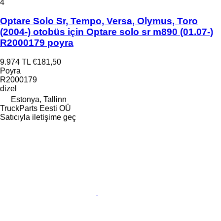
4
Optare Solo Sr, Tempo, Versa, Olymus, Toro
(2004-) otobüs için Optare solo sr m890 (01.07-)
R2000179 poyra
9.974 TL
€181,50
Poyra
R2000179
dizel
Estonya, Tallinn
TruckParts Eesti OÜ
Satıcıyla iletişime geç