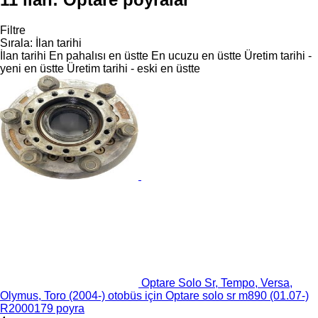
Filtre
Sırala
:
İlan tarihi
İlan tarihi
En pahalısı en üstte
En ucuzu en üstte
Üretim tarihi -
yeni en üstte
Üretim tarihi - eski en üstte
Optare Solo Sr, Tempo, Versa,
Olymus, Toro (2004-) otobüs için Optare solo sr m890 (01.07-)
R2000179 poyra