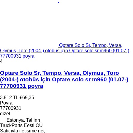
Optare Solo Sr, Tempo, Versa,
Olymus, Toro (2004-) otobüs için Optare solo sr m960 (01.07-)
77700931 poyra
4
Optare Solo Sr, Tempo, Versa, Olymus, Toro
(2004-) otobüs için Optare solo sr m960 (01.07-)
77700931 poyra
3.812 TL
€69,35
Poyra
77700931
dizel
Estonya, Tallinn
TruckParts Eesti OÜ
Satıcıyla iletişime geç