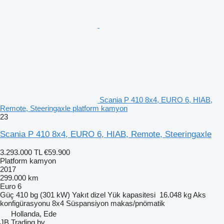
Scania P 410 8x4, EURO 6, HIAB,
Remote, Steeringaxle platform kamyon
23
Scania P 410 8x4, EURO 6, HIAB, Remote, Steeringaxle
3.293.000 TL
€59.900
Platform kamyon
2017
299.000 km
Euro 6
Güç
410 bg (301 kW)
Yakıt
dizel
Yük kapasitesi
16.048 kg
Aks
konfigürasyonu
8x4
Süspansiyon
makas/pnömatik
Hollanda, Ede
JB Trading bv