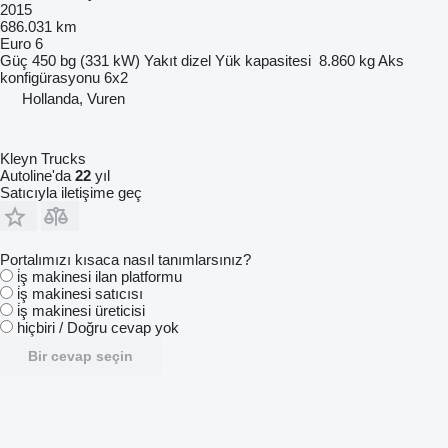
2015
686.031 km
Euro 6
Güç
450 bg (331 kW)
Yakıt
dizel
Yük kapasitesi
8.860 kg
Aks
konfigürasyonu
6x2
Hollanda, Vuren
Kleyn Trucks
Autoline'da
22
yıl
Satıcıyla iletişime geç
Portalımızı kısaca nasıl tanımlarsınız?
i̇ş makinesi ilan platformu
i̇ş makinesi satıcısı
i̇ş makinesi üreticisi
hiçbiri / Doğru cevap yok
Bir cevap seçin