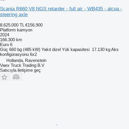
Scania R660 V8 NGS retarder - full air - WB435 - alcoa -
steering axle
8.625.000 TL
€156.900
Platform kamyon
2024
166.300 km
Euro 6
Güç
660 bg (485 kW)
Yakıt
dizel
Yük kapasitesi
17.130 kg
Aks
konfigürasyonu
6x2
Hollanda, Ravenstein
Vaex Truck Trading B.V
Satıcıyla iletişime geç