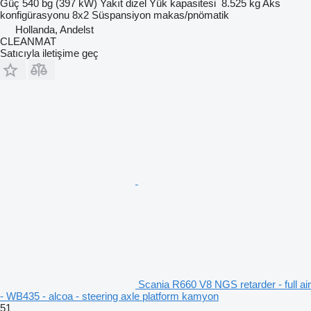
Güç
540 bg (397 kW)
Yakıt
dizel
Yük kapasitesi
8.525 kg
Aks
konfigürasyonu
8x2
Süspansiyon
makas/pnömatik
Hollanda, Andelst
CLEANMAT
Satıcıyla iletişime geç
Scania R660 V8 NGS retarder - full air
- WB435 - alcoa - steering axle platform kamyon
51