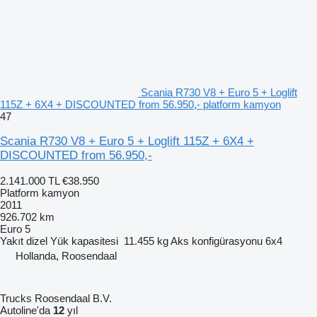
Scania R730 V8 + Euro 5 + Loglift
115Z + 6X4 + DISCOUNTED from 56.950,- platform kamyon
47
Scania R730 V8 + Euro 5 + Loglift 115Z + 6X4 +
DISCOUNTED from 56.950,-
2.141.000 TL
€38.950
Platform kamyon
2011
926.702 km
Euro 5
Yakıt
dizel
Yük kapasitesi
11.455 kg
Aks konfigürasyonu
6x4
Hollanda, Roosendaal
Trucks Roosendaal B.V.
Autoline'da
12
yıl