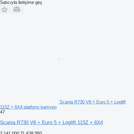
Satıcıyla iletişime geç
Scania R730 V8 + Euro 5 + Loglift
115Z + 6X4 platform kamyon
47
Scania R730 V8 + Euro 5 + Loglift 115Z + 6X4
2.141.000 TL
€38.950