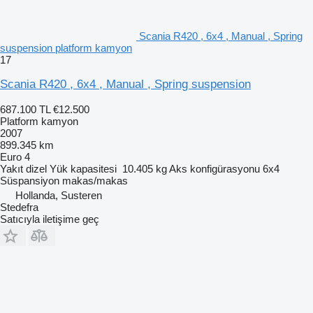
Scania R420 , 6x4 , Manual , Spring
suspension platform kamyon
17
Scania R420 , 6x4 , Manual , Spring suspension
687.100 TL
€12.500
Platform kamyon
2007
899.345 km
Euro 4
Yakıt
dizel
Yük kapasitesi
10.405 kg
Aks konfigürasyonu
6x4
Süspansiyon
makas/makas
Hollanda, Susteren
Stedefra
Satıcıyla iletişime geç