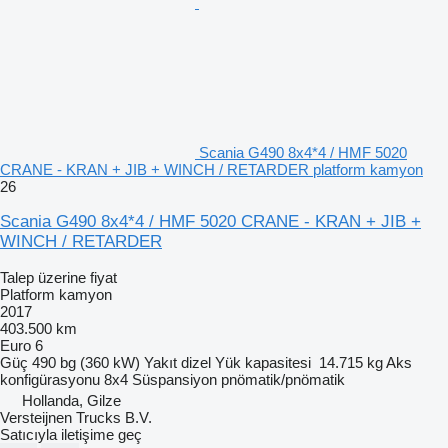
Scania G490 8x4*4 / HMF 5020
CRANE - KRAN + JIB + WINCH / RETARDER platform kamyon
26
Scania G490 8x4*4 / HMF 5020 CRANE - KRAN + JIB +
WINCH / RETARDER
Talep üzerine fiyat
Platform kamyon
2017
403.500 km
Euro 6
Güç
490 bg (360 kW)
Yakıt
dizel
Yük kapasitesi
14.715 kg
Aks
konfigürasyonu
8x4
Süspansiyon
pnömatik/pnömatik
Hollanda, Gilze
Versteijnen Trucks B.V.
Satıcıyla iletişime geç