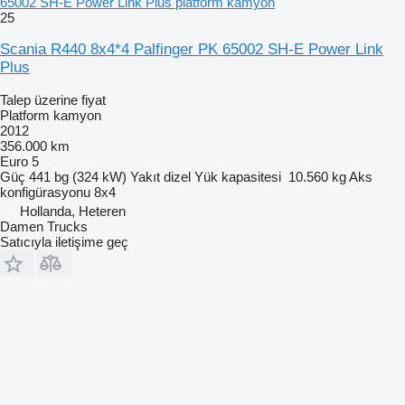
65002 SH-E Power Link Plus platform kamyon
25
Scania R440 8x4*4 Palfinger PK 65002 SH-E Power Link
Plus
Talep üzerine fiyat
Platform kamyon
2012
356.000 km
Euro 5
Güç
441 bg (324 kW)
Yakıt
dizel
Yük kapasitesi
10.560 kg
Aks
konfigürasyonu
8x4
Hollanda, Heteren
Damen Trucks
Satıcıyla iletişime geç