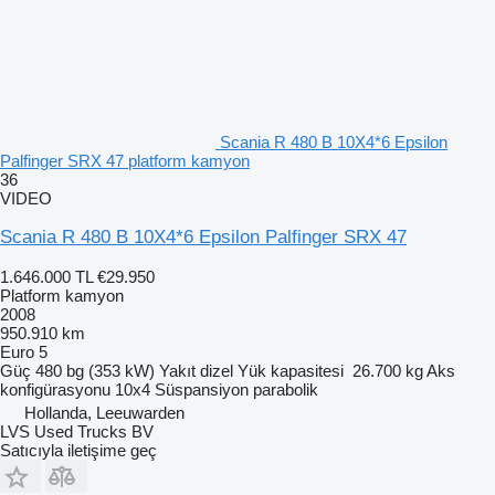
Scania R 480 B 10X4*6 Epsilon
Palfinger SRX 47 platform kamyon
36
VIDEO
Scania R 480 B 10X4*6 Epsilon Palfinger SRX 47
1.646.000 TL
€29.950
Platform kamyon
2008
950.910 km
Euro 5
Güç
480 bg (353 kW)
Yakıt
dizel
Yük kapasitesi
26.700 kg
Aks
konfigürasyonu
10x4
Süspansiyon
parabolik
Hollanda, Leeuwarden
LVS Used Trucks BV
Satıcıyla iletişime geç