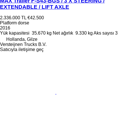
MAX Trailer F-S43-BGS / 3 X STEERING /
EXTENDABLE / LIFT AXLE
2.336.000 TL
€42.500
Platform dorse
2016
Yük kapasitesi
35.670 kg
Net ağırlık
9.330 kg
Aks sayısı
3
Hollanda, Gilze
Versteijnen Trucks B.V.
Satıcıyla iletişime geç