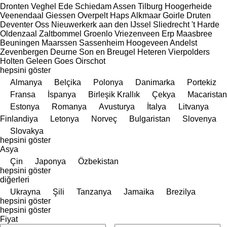
Dronten
Veghel
Ede
Schiedam
Assen
Tilburg
Hoogerheide
Veenendaal
Giessen
Overpelt
Haps
Alkmaar
Goirle
Druten
Deventer
Oss
Nieuwerkerk aan den IJssel
Sliedrecht
't Harde
Oldenzaal
Zaltbommel
Groenlo
Vriezenveen
Erp
Maasbree
Beuningen
Maarssen
Sassenheim
Hoogeveen
Andelst
Zevenbergen
Deurne
Son en Breugel
Heteren
Vierpolders
Holten
Geleen
Goes
Oirschot
hepsini göster
Almanya
Belçika
Polonya
Danimarka
Portekiz
Fransa
İspanya
Birleşik Krallık
Çekya
Macaristan
Estonya
Romanya
Avusturya
İtalya
Litvanya
Finlandiya
Letonya
Norveç
Bulgaristan
Slovenya
Slovakya
hepsini göster
Asya
Çin
Japonya
Özbekistan
hepsini göster
diğerleri
Ukrayna
Şili
Tanzanya
Jamaika
Brezilya
hepsini göster
hepsini göster
Fiyat