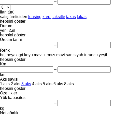
–
İlan türü
satış
üreticiden
leasing
kredi
taksitle
takas
takas
hepsini göster
Durum
yeni
2.el
hepsini göster
Üretim tarihi
–
Renk
bej
beyaz
gri
koyu mavi
kırmızı
mavi
sarı
siyah
turuncu
yeşil
hepsini göster
Km
–
km
Aks sayısı
1 aks
2 aks
3 aks
4 aks
5 aks
6 aks
8 aks
hepsini göster
Özellikler
Yük kapasitesi
–
kg
Net ağırlık