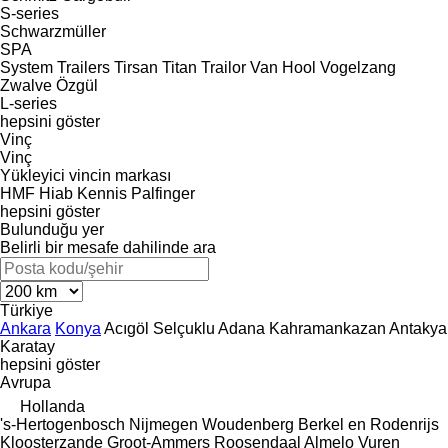
S-series
Schwarzmüller
SPA
System Trailers
Tirsan
Titan
Trailor
Van Hool
Vogelzang
Zwalve
Özgül
L-series
hepsini göster
Vinç
Vinç
Yükleyici vincin markası
HMF
Hiab
Kennis
Palfinger
hepsini göster
Bulunduğu yer
Belirli bir mesafe dahilinde ara
Türkiye
Ankara
Konya
Acıgöl
Selçuklu
Adana
Kahramankazan
Antakya
Karatay
hepsini göster
Avrupa
Hollanda
's-Hertogenbosch
Nijmegen
Woudenberg
Berkel en Rodenrijs
Kloosterzande
Groot-Ammers
Roosendaal
Almelo
Vuren