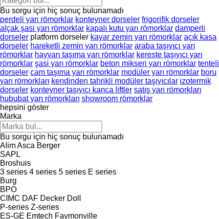
Bu sorgu için hiç sonuç bulunamadı
perdeli yarı römorklar
konteyner dorseler
frigorifik dorseler
alçak şasi yarı römorklar
kapalı kutu yarı römorklar
damperli
dorseler
platform dorseler
kayar zemin yarı römorklar
açık kasa
dorseler
hareketli zemin yarı römorklar
araba taşıyıcı yarı
römorklar
hayvan taşıma yarı römorklar
kereste taşıyıcı yarı
römorklar
şasi yarı römorklar
beton mikseri yarı römorklar
tenteli
dorseler
cam taşıma yarı römorklar
modüler yarı römorklar
boru
yarı römorkları
kendinden tahrikli modüler taşıyıcılar
izotermik
dorseler
konteyner taşıyıcı kanca liftler
satış yarı römorkları
hububat yarı römorkları
showroom römorklar
hepsini göster
Marka
Bu sorgu için hiç sonuç bulunamadı
Alim
Asca
Berger
SAPL
Broshuis
3 series
4 series
5 series
E series
Burg
BPO
CIMC
DAF
Decker
Doll
P-series
Z-series
ES-GE
Emtech
Faymonville