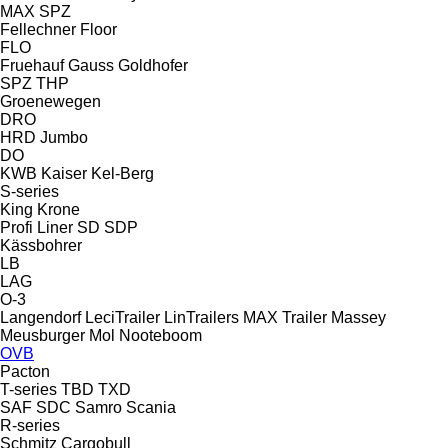
MAX
SPZ
Fellechner
Floor
FLO
Fruehauf
Gauss
Goldhofer
SPZ
THP
Groenewegen
DRO
HRD
Jumbo
DO
KWB
Kaiser
Kel-Berg
S-series
King
Krone
Profi Liner
SD
SDP
Kässbohrer
LB
LAG
O-3
Langendorf
LeciTrailer
LinTrailers
MAX Trailer
Massey
Meusburger
Mol
Nooteboom
OVB
Pacton
T-series
TBD
TXD
SAF
SDC
Samro
Scania
R-series
Schmitz Cargobull