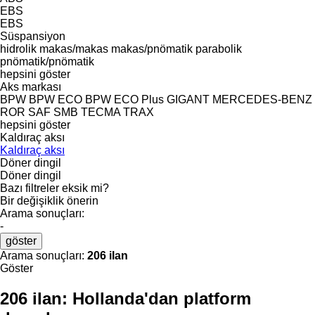
EBS
EBS
Süspansiyon
hidrolik
makas/makas
makas/pnömatik
parabolik
pnömatik/pnömatik
hepsini göster
Aks markası
BPW
BPW ECO
BPW ECO Plus
GIGANT
MERCEDES-BENZ
ROR
SAF
SMB
TECMA
TRAX
hepsini göster
Kaldıraç aksı
Kaldıraç aksı
Döner dingil
Döner dingil
Bazı filtreler eksik mi?
Bir değişiklik önerin
Arama sonuçları:
-
göster
Arama sonuçları:
206 ilan
Göster
206 ilan:
Hollanda'dan platform