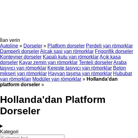
İlan verin
Autoline
»
Dorseler
»
Platform dorseler
Perdeli yarı römorklar
Damperli dorseler
Alçak şasi yarı römorklar
Frigorifik dorseler
Konteyner dorseler
Kapalı kutu yarı römorklar
Açık kasa
dorseler
Kayar zemin yarı römorklar
Tenteli dorseler
Araba
taşıyıcı yarı römorklar
Kereste taşıyıcı yarı römorklar
Beton
mikseri yarı römorklar
Hayvan taşıma yarı römorklar
Hububat
yarı römorkları
Modüler yarı römorklar
»
Hollanda'dan
platform dorseler
»
Hollanda'dan Platform
Dorseler
Kategori