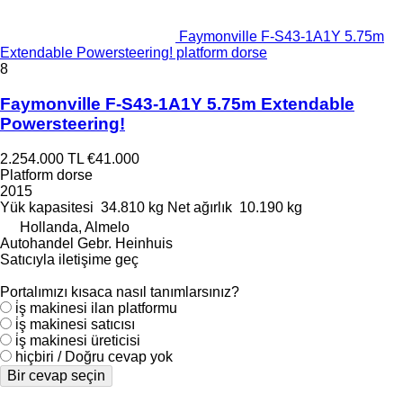
Faymonville F-S43-1A1Y 5.75m
Extendable Powersteering! platform dorse
8
Faymonville F-S43-1A1Y 5.75m Extendable
Powersteering!
2.254.000 TL
€41.000
Platform dorse
2015
Yük kapasitesi
34.810 kg
Net ağırlık
10.190 kg
Hollanda, Almelo
Autohandel Gebr. Heinhuis
Satıcıyla iletişime geç
Portalımızı kısaca nasıl tanımlarsınız?
i̇ş makinesi ilan platformu
i̇ş makinesi satıcısı
i̇ş makinesi üreticisi
hiçbiri / Doğru cevap yok
Bir cevap seçin